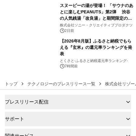
スヌーピーの湯が登場！ 「サウナのあ
とに楽しむPEANUTS」第2弾 渋谷
の人気銭湯「改良湯」と期間限定のコ
5
ラボレーション サウナイキタイコラ
株式会社ソニー・クリエイティブプロダクツ
ボグッズも発売決定！
2日前
【2026年8月版】ふるさと納税でもら
える『玄米』の還元率ランキングを発
表
6
とくさと-ふるさと納税還元率ランキング-
7時間前
トップ
テクノロジーのプレスリリース一覧
株式会社リゾー
プレスリリース配信
サポート
関連サービス