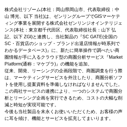
株式会社リゾーム(本社：岡山県岡山市、代表取締役：中
山 博光、以下 当社)は、ゼンリングループでGISマーケテ
ィング事業を展開する株式会社ゼンリンジオインテリジェ
ンス(本社：東京都千代田区、代表取締役社長：山下 弘
記、以下 ZGI)と連携し、当社製品の『SC GATE(全国の
SC・百貨店のショップ・ブランド出退店情報が時系列で
わかるデータベース)』に、新たに簡単操作で調べたい商
圏情報が手に入るクラウド型の商圏分析サービス『Market
Platform(通称：マケプラ)』の機能を追加。
従来、開発、リーシングの企画段階で、商圏調査を行う際
は、マーケティングサービスを外注したり、商圏分析ソフ
トを使用し提案資料を準備しなければなりませんでした。
この両社サービスの連携により、一つのシステムで商圏分
析とリーシング企画を実行できるため、コストの大幅な削
減と時短が実現可能です。
今後も当社製品を末永くお使いいただくため、お客様の声
に耳を傾け、機能とサービスを拡充してまいります。