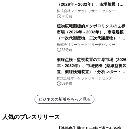
（2026年～2032年）、市場規模（ヒ
ートシールタイプ、コールドシールタ
株式会社マーケットリサーチセンター
イプ、粘着タイプ）・分析レポートを
28分前
発表
植物広範囲標的メタボロミクスの世界
市場（2026年～2032年）、市場規模
（一次代謝産物、二次代謝産物）・分
析レポートを発表
株式会社マーケットリサーチセンター
28分前
架線点検・監視装置の世界市場（2026
年～2032年）、市場規模（架線監視装
置、架線検知装置）・分析レポートを
発表
株式会社マーケットリサーチセンター
58分前
ビジネスの新着をもっと見る
人気のプレスリリース
【淡路島】愛犬と一緒に過ごせる宿