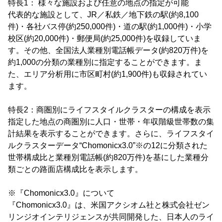
特長1： 様々な施設および任意の地点の指定が可能
代表的な施設として、JR／私鉄／地下鉄の駅(約8,100
件)・各社バス停(約250,000件)・道の駅(約1,000件)・小学
校区(約20,000件)・郵便局(約25,000件)を収録していま
す。その他、全国法人業種別電話帳データ(約820万件)を
約1,000の分類の業種別に指定することができます。ま
た、エリア分析用に市区町村(約1,900件)も収録されてい
ます。
特長2：商圏別にライフスタイルクラスターの構成を表示
指定した地点の商圏別に人口・世帯・年収階級世帯数の集
計結果を表示することができます。さらに、ライフスタイ
ルクラスターデータ“Chomonicx3.0”※の12に分類された
世帯構成比と業種別電話帳(約820万件)を基にした業種分
類ごとの路面店構成比を表示します。
※『Chomonicx3.0』について
『Chomonicx3.0』は、米国アクシオム社と株式会社ゼン
リンジオインテリジェンスが共同開発した、日本人のライ