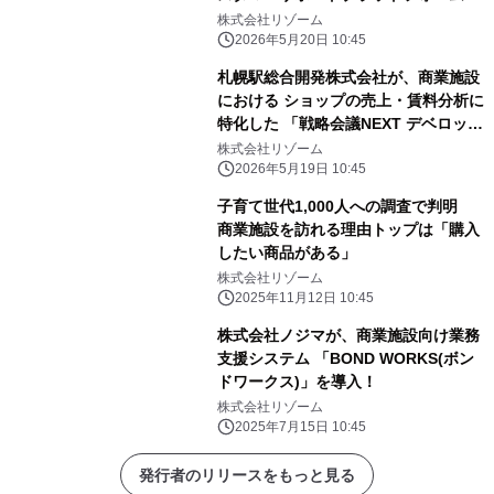
「GBase Support」を導入！
株式会社リゾーム
2026年5月20日 10:45
札幌駅総合開発株式会社が、商業施設
における ショップの売上・賃料分析に
特化した 「戦略会議NEXT デベロッパ
ーマネジメントシステム」を導入！
株式会社リゾーム
2026年5月19日 10:45
子育て世代1,000人への調査で判明
商業施設を訪れる理由トップは「購入
したい商品がある」
株式会社リゾーム
2025年11月12日 10:45
株式会社ノジマが、商業施設向け業務
支援システム 「BOND WORKS(ボン
ドワークス)」を導入！
株式会社リゾーム
2025年7月15日 10:45
発行者のリリースをもっと見る