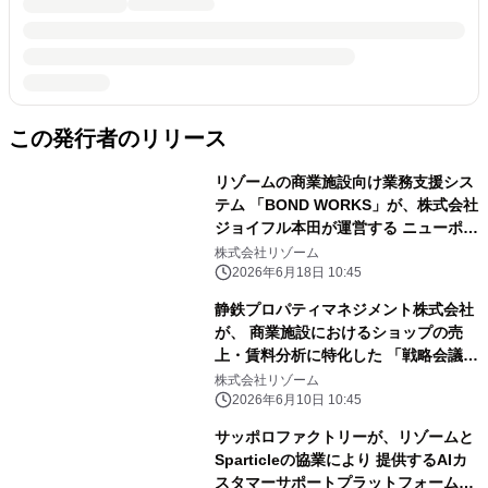
この発行者のリリース
リゾームの商業施設向け業務支援シス
テム 「BOND WORKS」が、株式会社
ジョイフル本田が運営する ニューポー
トひたちなかファッションクルーズに
株式会社リゾーム
導入！
2026年6月18日 10:45
静鉄プロパティマネジメント株式会社
が、 商業施設におけるショップの売
上・賃料分析に特化した 「戦略会議
NEXT デベロッパーマネジメントシス
株式会社リゾーム
テム V2.0」を 導入！
2026年6月10日 10:45
サッポロファクトリーが、リゾームと
Sparticleの協業により 提供するAIカ
スタマーサポートプラットフォーム