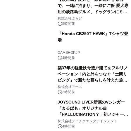
で、一緒に泊まり、一緒にご飯 愛犬専
用の淡路島グルメ、ドッグランにミニ
1
プール グランピングとトレーラーハウ
株式会社ぷらど
スの2施設で
5時間前
「Honda CB250T HAWK」Tシャツ登
場
2
CAMSHOP.JP
4時間前
築37年の軽量鉄骨造戸建てをフルリノ
ベーション！内と外をつなぐ「土間リ
ビング」で新たな暮らしを叶えた施工
3
事例を株式会社アースが公開
株式会社アース
3時間前
JOYSOUND LIVER所属のVシンガー
「まるぱも」オリジナル曲
「HALLUCINATION？」初メジャー配
4
信リリース決定！
株式会社テイチクエンタテインメント
4時間前