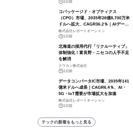
1日前
コパッケージド・オプティクス
（CPO）市場、2035年28億8,700万米
ドルへ拡大、CAGR36.2％｜AIデータ
センター・高速光通信需要が成長を加
株式会社レポートオーシャン
速
1日前
北海道の採用代行「リクルーティブ」
体制強化！富良野・ニセコの人手不足
を解消
クウカン株式会社
1日前
データコンバータIC市場、2035年141
億米ドルへ成長｜CAGR6.4％、AI・
5G・IoT需要が市場拡大を加速
株式会社レポートオーシャン
1日前
テックの新着をもっと見る