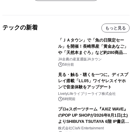
テックの新着
もっと見る
「ＪＡタウン」で「魚の日限定セー
ル」を開催！長崎県産「黄金あなご」
や「天然本まぐろ」など約280商品を
販売！～毎月１０日の定例企画～
JA全農の産直通販JAタウン
58分前
見る・触る・聴くを一つに。ディスプ
レイ搭載「LL05」ワイヤレスイヤホ
ンで音楽体験をアップデート
LivelyLifeライブリーライフ株式会社
6時間前
プロeスポーツチーム『AXIZ WAVE』
のPOP UP SHOPが2026年8月1日(土)
よりSHIBUYA TSUTAYA 6階 IP書店で
開催決定！！
株式会社ClaN Entertainment