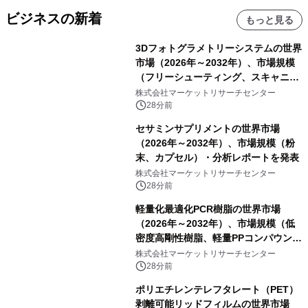
ビジネスの新着
もっと見る
3Dフォトグラメトリーシステムの世界
市場（2026年～2032年）、市場規模
（フリーシューティング、スキャニン
グ、その他）・分析レポートを発表
株式会社マーケットリサーチセンター
28分前
セサミンサプリメントの世界市場
（2026年～2032年）、市場規模（粉
末、カプセル）・分析レポートを発表
株式会社マーケットリサーチセンター
28分前
軽量化最適化PCR樹脂の世界市場
（2026年～2032年）、市場規模（低
密度高剛性樹脂、軽量PPコンパウン
ド、強化軽量ブレンド、軽量PCR
株式会社マーケットリサーチセンター
PA、その他）・分析レポートを発表
28分前
ポリエチレンテレフタレート（PET）
剥離可能リッドフィルムの世界市場