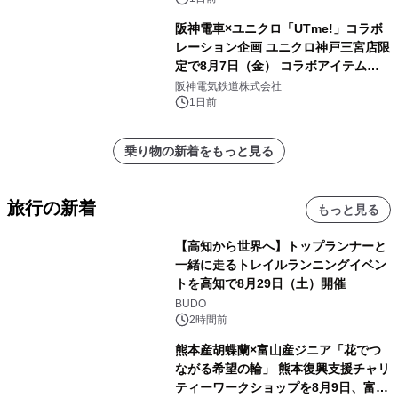
阪神電車×ユニクロ「UTme!」コラボ
レーション企画 ユニクロ神戸三宮店限
定で8月7日（金） コラボアイテムが
発売決定！
阪神電気鉄道株式会社
1日前
乗り物の新着をもっと見る
旅行の新着
もっと見る
【高知から世界へ】トップランナーと
一緒に走るトレイルランニングイベン
トを高知で8月29日（土）開催
BUDO
2時間前
熊本産胡蝶蘭×富山産ジニア「花でつ
ながる希望の輪」 熊本復興支援チャリ
ティーワークショップを8月9日、富