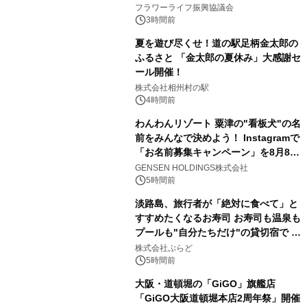
山・射水で開催
フラワーライフ振興協議会
3時間前
夏を遊び尽くせ！道の駅足柄金太郎の
ふるさと 「金太郎の夏休み」大感謝セ
ール開催！
株式会社相州村の駅
4時間前
わんわんリゾート 粟津の"看板犬"の名
前をみんなで決めよう！ Instagramで
「お名前募集キャンペーン」を8月8日
(土)より開催
GENSEN HOLDINGS株式会社
5時間前
淡路島、旅行者が「絶対に食べて」と
すすめたくなるお寿司 お寿司も温泉も
プールも"自分たちだけ"の貸切宿で 1
日1組限定「岩屋温泉 絵島別庭 海と
株式会社ぷらど
森」の握り寿司プラン
5時間前
大阪・道頓堀の「GiGO」旗艦店
「GiGO大阪道頓堀本店2周年祭」開催