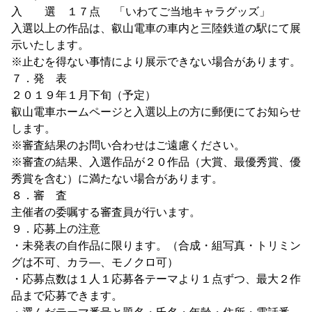
入 選 １７点 「いわてご当地キャラグッズ」
入選以上の作品は、叡山電車の車内と三陸鉄道の駅にて展
示いたします。
※止むを得ない事情により展示できない場合があります。
７．発 表
２０１９年１月下旬（予定）
叡山電車ホームページと入選以上の方に郵便にてお知らせ
します。
※審査結果のお問い合わせはご遠慮ください。
※審査の結果、入選作品が２０作品（大賞、最優秀賞、優
秀賞を含む）に満たない場合があります。
８．審 査
主催者の委嘱する審査員が行います。
９．応募上の注意
・未発表の自作品に限ります。（合成・組写真・トリミン
グは不可、カラ―、モノクロ可）
・応募点数は１人１応募各テーマより１点ずつ、最大２作
品まで応募できます。