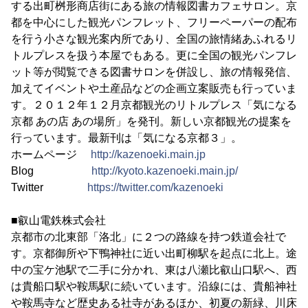
する出町桝形商店街にある旅の情報図書カフェサロン。京
都を中心にした観光パンフレット、フリーペーパーの配布
を行う小さな観光案内所であり、全国の旅情緒あふれるリ
トルプレスを扱う本屋でもある。更に全国の観光パンフレ
ット等が閲覧できる図書サロンを併設し、旅の情報発信、
加えてイベントや土産品などの企画立案販売も行っていま
す。２０１２年１２月京都観光のリトルプレス「気になる
京都 あの店 あの場所」を発刊。新しい京都観光の提案を
行っています。最新刊は「気になる京都３」。
ホームページ
http://kazenoeki.main.jp
Blog
http://kyoto.kazenoeki.main.jp/
Twitter
https://twitter.com/kazenoeki
■叡山電鉄株式会社
京都市の北東部「洛北」に２つの路線を持つ鉄道会社で
す。京都御所や下鴨神社に近い出町柳駅を起点に北上。途
中の宝ケ池駅で二手に分かれ、東は八瀬比叡山口駅へ、西
は貴船口駅や鞍馬駅に続いています。沿線には、貴船神社
や鞍馬寺など歴史ある社寺があるほか、初夏の新緑、川床