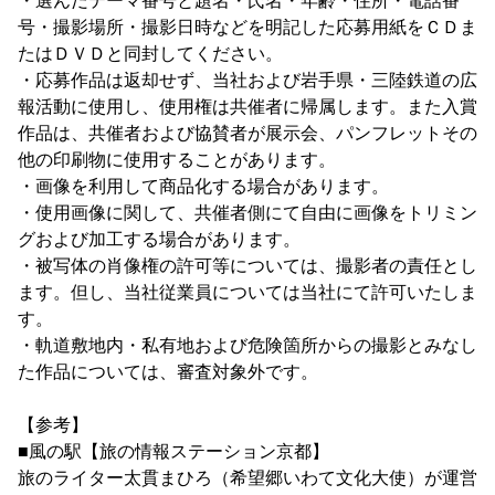
・選んだテーマ番号と題名・氏名・年齢・住所・電話番
号・撮影場所・撮影日時などを明記した応募用紙をＣＤま
たはＤＶＤと同封してください。
・応募作品は返却せず、当社および岩手県・三陸鉄道の広
報活動に使用し、使用権は共催者に帰属します。また入賞
作品は、共催者および協賛者が展示会、パンフレットその
他の印刷物に使用することがあります。
・画像を利用して商品化する場合があります。
・使用画像に関して、共催者側にて自由に画像をトリミン
グおよび加工する場合があります。
・被写体の肖像権の許可等については、撮影者の責任とし
ます。但し、当社従業員については当社にて許可いたしま
す。
・軌道敷地内・私有地および危険箇所からの撮影とみなし
た作品については、審査対象外です。
【参考】
■風の駅【旅の情報ステーション京都】
旅のライター太貫まひろ（希望郷いわて文化大使）が運営