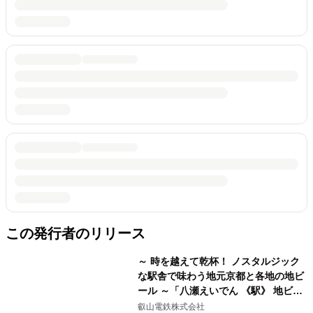
この発行者のリリース
～ 時を越えて乾杯！ ノスタルジック
な駅舎で味わう地元京都と各地の地ビ
ール ～「八瀬えいでん 《駅》 地ビー
ル祭り」を開催します
叡山電鉄株式会社