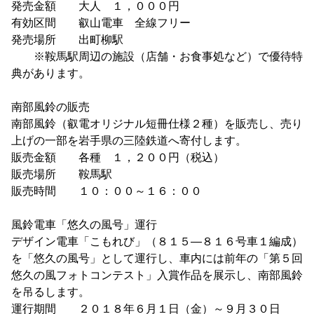
発売金額 大人 １，０００円
有効区間 叡山電車 全線フリー
発売場所 出町柳駅
※鞍馬駅周辺の施設（店舗・お食事処など）で優待特
典があります。
南部風鈴の販売
南部風鈴（叡電オリジナル短冊仕様２種）を販売し、売り
上げの一部を岩手県の三陸鉄道へ寄付します。
販売金額 各種 １，２００円（税込）
販売場所 鞍馬駅
販売時間 １０：００～１６：００
風鈴電車「悠久の風号」運行
デザイン電車「こもれび」（８１５―８１６号車１編成）
を「悠久の風号」として運行し、車内には前年の「第５回
悠久の風フォトコンテスト」入賞作品を展示し、南部風鈴
を吊るします。
運行期間 ２０１８年６月１日（金）～９月３０日