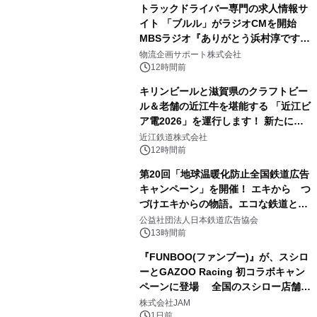
トラックドライバー専門の求人情報サ
イト 「ブルル」がラジオCMを開始
MBSラジオ『ありがとう浜村淳です』
にて8月1日(土)より
物流企画サポート株式会社
12時間前
キリンビールと滋賀県のクラフトビー
ル＆老舗の近江牛を堪能する 「近江ビ
ア電2026」を運行します！ 新たに
「長濱浪漫ビール」が参加！キリン一
近江鉄道株式会社
番搾り飲み放題が復活！
12時間前
第20回「地球温暖化防止全国鉄道広告
キャンペーン」を開催！ エキから つ
づけエキからの物語。エコな鉄道とと
もに。
公益社団法人日本鉄道広告協会
13時間前
『FUNBOO(ファンブー)』が、スシロ
ーとGAZOO Racing 初コラボキャン
ペーンに登場 全国のスシロー店舗で
GR 4車種の FUNBOO(ミニカー)付き
株式会社JAM
メニューが展開されます
1日前