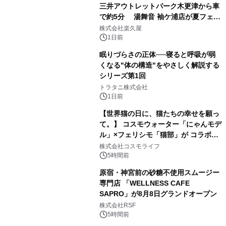
三井アウトレットパーク木更津から車
で約5分 湯舞音 袖ケ浦店が夏フェア
3
メニューを提供
株式会社楽久屋
1日前
眠りづらさの正体──寝ると呼吸が弱
くなる"体の構造"をやさしく解説する
シリーズ第1回
4
トラタニ株式会社
1日前
【世界猫の日に、猫たちの幸せを願っ
て。】 コスモウォーター「にゃんモデ
ル」×フェリシモ「猫部」が コラボキ
5
ャンペーンを実施
株式会社コスモライフ
5時間前
原宿・神宮前の砂糖不使用スムージー
専門店 「WELLNESS CAFE
SAPRO」が8月8日グランドオープン
6
株式会社RSF
5時間前