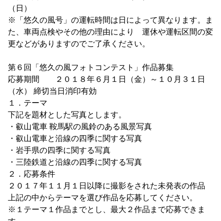
（日）
※「悠久の風号」の運転時間は日によって異なります。ま
た、車両点検やその他の理由により 運休や運転区間の変
更などがありますのでご了承ください。
第６回「悠久の風フォトコンテスト」作品募集
応募期間 ２０１８年６月１日（金）～１０月３１日
（水） 締切当日消印有効
１．テーマ
下記を題材とした写真とします。
・叡山電車 鞍馬駅の風鈴のある風景写真
・叡山電車と沿線の四季に関する写真
・岩手県の四季に関する写真
・三陸鉄道と沿線の四季に関する写真
２．応募条件
２０１７年１１月１日以降に撮影をされた未発表の作品
上記の中からテーマを選び作品を応募してください。
※１テーマ１作品までとし、最大２作品まで応募できま