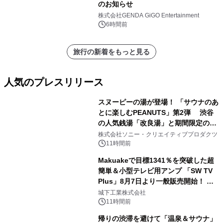
のお知らせ
株式会社GENDA GiGO Entertainment
6時間前
旅行の新着をもっと見る
人気のプレスリリース
スヌーピーの湯が登場！ 「サウナのあ
とに楽しむPEANUTS」第2弾 渋谷
の人気銭湯「改良湯」と期間限定のコ
1
ラボレーション サウナイキタイコラ
株式会社ソニー・クリエイティブプロダクツ
ボグッズも発売決定！
11時間前
Makuakeで目標1341％を突破した超
簡単＆小型テレビ用アンプ 「SW TV
Plus」8月7日より一般販売開始！ ケ
2
ーブル1本つなぐだけ、テレビの音が
城下工業株式会社
ぐっと豊かに
11時間前
帰りの渋滞を避けて「温泉＆サウナ」