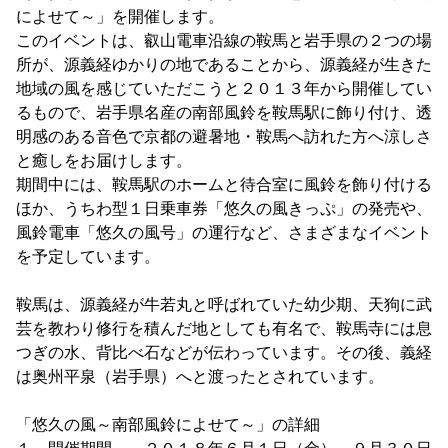
によせて～」を開催します。
このイベントは、叡山電車沿線の鞍馬と岩手県の２つの場
所が、源義経ゆかりの地であることから、源義経が生きた
地域の風を感じていただこうと２０１３年から開催してい
るもので、岩手県名産の南部風鈴を鞍馬駅に飾り付け、透
明感のある音色で京都の避暑地・鞍馬へ訪れた方へ涼しさ
と癒しをお届けします。
期間中には、鞍馬駅のホームと待合室に風鈴を飾り付ける
ほか、うちわ型１日乗車券「悠久の風きっぷ」の発売や、
風鈴電車「悠久の風号」の運行など、さまざまなイベント
を予定しています。
鞍馬は、源義経が牛若丸と呼ばれていた幼少期、天狗に武
芸を教わり修行を積んだ地としても有名で、鞍馬寺には息
つぎの水、背比べ石などが伝わっています。その後、義経
は奥州平泉（岩手県）へと渡ったとされています。
「悠久の風～南部風鈴によせて～」の詳細