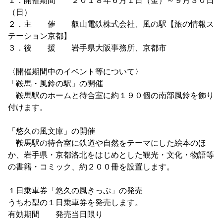
１．開催期間 ２０１８年６月１日（金）～９月３０日
（日）
２．主 催 叡山電鉄株式会社、風の駅【旅の情報ス
テーション京都】
３．後 援 岩手県大阪事務所、京都市
〈開催期間中のイベント等について〉
「鞍馬・風鈴の駅」の開催
鞍馬駅のホームと待合室に約１９０個の南部風鈴を飾り
付けます。
「悠久の風文庫」の開催
鞍馬駅の待合室に鉄道や自然をテーマにした絵本のほ
か、岩手県・京都洛北をはじめとした観光・文化・物語等
の書籍・コミック、約２００冊を設置します。
１日乗車券「悠久の風きっぷ」の発売
うちわ型の１日乗車券を発売します。
有効期間 発売当日限り