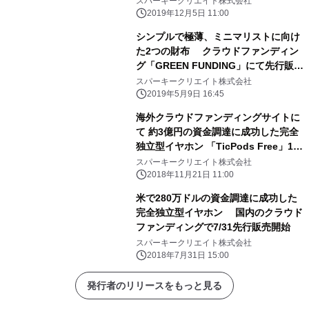
スパーキークリエイト株式会社
中！
2019年12月5日 11:00
シンプルで極薄、ミニマリストに向け
た2つの財布 クラウドファンディン
グ「GREEN FUNDING」にて先行販売
中！
スパーキークリエイト株式会社
2019年5月9日 16:45
海外クラウドファンディングサイトに
て 約3億円の資金調達に成功した完全
独立型イヤホン 「TicPods Free」12
月1日より一般販売開始
スパーキークリエイト株式会社
2018年11月21日 11:00
米で280万ドルの資金調達に成功した
完全独立型イヤホン 国内のクラウド
ファンディングで7/31先行販売開始
スパーキークリエイト株式会社
2018年7月31日 15:00
発行者のリリースをもっと見る