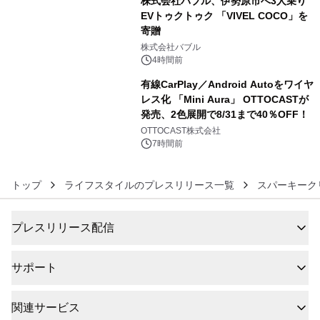
株式会社バブル、伊勢原市へ3人乗り
EVトゥクトゥク 「VIVEL COCO」を
寄贈
5
株式会社バブル
4時間前
有線CarPlay／Android Autoをワイヤ
レス化 「Mini Aura」 OTTOCASTが
発売、2色展開で8/31まで40％OFF！
6
OTTOCAST株式会社
7時間前
トップ
ライフスタイルのプレスリリース一覧
スパーキーク
プレスリリース配信
サポート
関連サービス