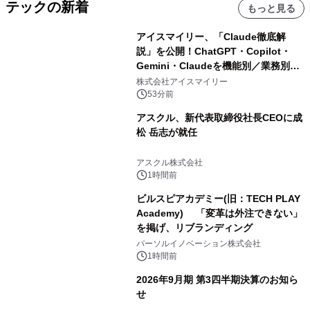
テックの新着
もっと見る
アイスマイリー、「Claude徹底解
説」を公開！ChatGPT・Copilot・
Gemini・Claudeを機能別／業務別に
比較―自社に合う生成AIの選び方がわ
株式会社アイスマイリー
かる実践ガイド
53分前
アスクル、新代表取締役社長CEOに成
松 岳志が就任
アスクル株式会社
1時間前
ビルスピアカデミー(旧：TECH PLAY
Academy) 「変革は外注できない」
を掲げ、リブランディング
パーソルイノベーション株式会社
1時間前
2026年9月期 第3四半期決算のお知ら
せ