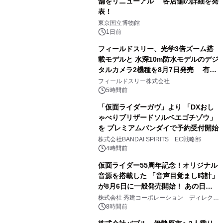
舗をリニューアル 各店舗の詳細を発
表！
1
東京国立博物館
1日前
フィールドスリー、光学3倍ズーム搭
載モデルと 水深10m防水モデルのデジ
タルカメラ2機種を8月7日発売 有効
2
約1300万画素、用途別に選べるコンデ
フィールドスリー株式会社
ジ新登場
5時間前
「仮面ライダーガヴ」より 「DXおし
ゃべりブリザードソルベエゴチゾウ」
を プレミアムバンダイで予約受付開始
3
株式会社BANDAI SPIRITS EC戦略部
4時間前
仮面ライダー55周年記念！オリジナル
音源を搭載した 「音声目覚まし時計」
が8月6日に一般発売開始！ あの日の
4
大興奮が今甦る
株式会社 秀建コーポレーション ディレクト
アートギャラリー
8時間前