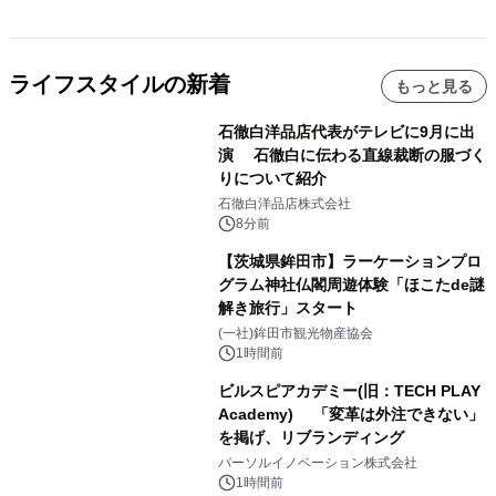
ライフスタイルの新着
もっと見る
石徹白洋品店代表がテレビに9月に出
演 石徹白に伝わる直線裁断の服づく
りについて紹介
石徹白洋品店株式会社
8分前
【茨城県鉾田市】ラーケーションプロ
グラム神社仏閣周遊体験「ほこたde謎
解き旅行」スタート
(一社)鉾田市観光物産協会
1時間前
ビルスピアカデミー(旧：TECH PLAY
Academy) 「変革は外注できない」
を掲げ、リブランディング
パーソルイノベーション株式会社
1時間前