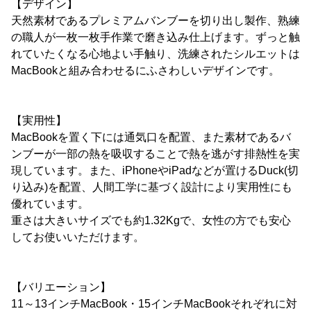
【デザイン】
天然素材であるプレミアムバンブーを切り出し製作、熟練
の職人が一枚一枚手作業で磨き込み仕上げます。ずっと触
れていたくなる心地よい手触り、洗練されたシルエットは
MacBookと組み合わせるにふさわしいデザインです。
【実用性】
MacBookを置く下には通気口を配置、また素材であるバ
ンブーが一部の熱を吸収することで熱を逃がす排熱性を実
現しています。また、iPhoneやiPadなどが置けるDuck(切
り込み)を配置、人間工学に基づく設計により実用性にも
優れています。
重さは大きいサイズでも約1.32Kgで、女性の方でも安心
してお使いいただけます。
【バリエーション】
11～13インチMacBook・15インチMacBookそれぞれに対