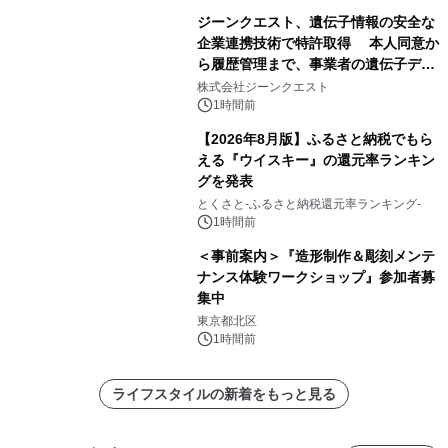
ジーンクエスト、遺伝子情報の安全な
企業連携技術で特許取得 本人同意か
ら履歴管理まで、事業者の遺伝子デー
タ活用を支援
株式会社ジーンクエスト
1時間前
【2026年8月版】ふるさと納税でもら
える『ウイスキー』の還元率ランキン
グを発表
とくさと-ふるさと納税還元率ランキング-
1時間前
＜事前案内＞『造形制作＆彫刻メンテ
ナンス体験ワークショップ』参加者募
集中
東京都北区
1時間前
ライフスタイルの新着をもっと見る