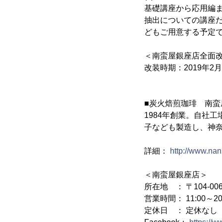
基礎講座から応用編ま
抽出についての講座
どもご用意する予定
＜南蛮屋銀座店全面
改装時期：2019年
■炭火焙煎珈琲 南蛮
1984年創業。自社
子なども製造し、神
詳細：
http://www.nan
＜南蛮屋銀座店＞
所在地 ： 〒104-0
営業時間： 11:00～20
定休日 ： 定休なし