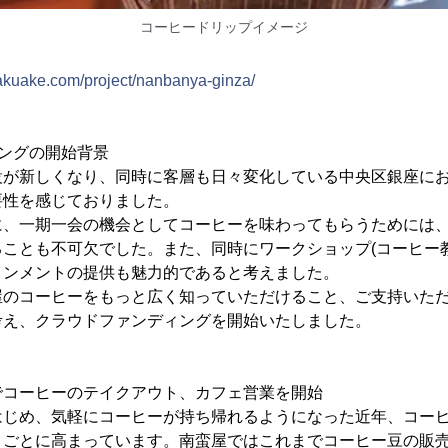
コーヒードリップイメージ
akuake.com/project/nanbanya-ginza/
ングの開始背景
設が新しくなり、同時に客層も日々変化している中央区銀座に
要性を感じておりました。
に、一期一会の機会としてコーヒーを味わってもらうためには
ことも不可欠でした。また、同時にワークショップ(コーヒー
インメントの提供も魅力的であると考えました。
屋のコーヒーをもっと広く知っていただけること、ご支持いた
考え、クラウドファンディングを開始いたしました。
舗でコーヒーのテイクアウト、カフェ営業を開始
はじめ、気軽にコーヒーが持ち帰れるようになった近年、コー
うごとに高まっています。南蛮屋ではこれまでコーヒー豆の販