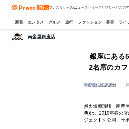
プレスリリース/ニュースリリース配信サービスの
新着
エンタメ
グルメ
旅行
ファッション・美容
ライ
南蛮屋銀座店
銀座にある
2名席のカフ
南蛮屋銀座店
店舗
2
炭火焙煎珈琲 南蛮屋
典)は、2019年春の
ジェクトを公開、サ