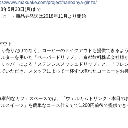
tps://www.makuake.com/project/nanbanya-ginza/
年5月28日(月)まで
ーヒー・商品券発送は2018年11月より開始
クアウト
量り売りだけでなく、コーヒーのテイクアウトも提供できるよ
ィルターを用いた「ペーパードリップ」、京都飲料株式会社様
ドリッパーによる「ステンレスメッシュドリップ」と、「フレン
んでいただき、スタッフによって一杯ずつ淹れたコーヒーをお
隠れ家的なカフェスペースでは、「ウェルカムドリンク・本日の
ルスイーツ」を簡単なコース仕立てで1,200円前後で提供で