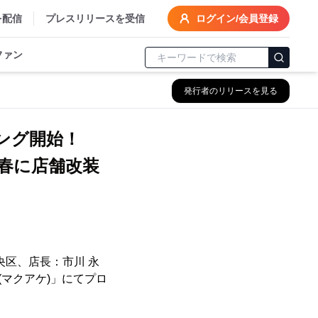
を配信
プレスリリースを受信
ログイン/会員登録
ファン
発行者のリリースを見る
ィング開始！
年春に店舗改装
央区、店長：市川 永
(マクアケ)」にてプロ