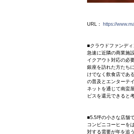
URL：
https://www.m
■クラウドファンディ
急速に近隣の商業施
イクアウト対応の必
銀座を訪れた方たち
けでなく飲食店である
の普及とエンターテ
ネットを通じて南蛮
ビスを還元できると
■5.5坪の小さな店
コンビニコーヒーを
対する需要が年を追