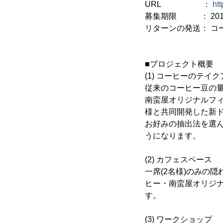
URL ：
ht
募集期限 ： 2018
リターンの発送： コ
■プロジェクト概要
(1) コーヒーのテイ
従来のコーヒー豆の
南蛮屋オリジナルフ
様と共同開発した新
お好みの抽出法を選
うになります。
(2) カフェスペース
一席(2名様)のみの
ヒー・南蛮屋オリジナ
す。
(3) ワークショップ