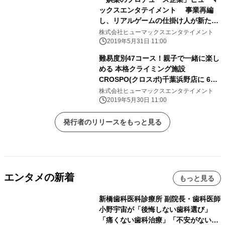
ックスエンタテイメント 事業再編
し、リアルゲームの仕掛け人が新たな
遊びの可能性を追求
株式会社ヒューマックスエンタテイメント
2019年5月31日 11:00
難易度別47コース！親子で一緒に楽し
める 本格クライミング施設
CROSPO(クロスポ)千葉浜野店に 6月
1日よりボルダリングが登場！
株式会社ヒューマックスエンタテイメント
2019年5月30日 11:00
発行者のリリースをもっと見る
エンタメの新着
もっと見る
新橋歯科医科診療所 副院長・歯科医師
小野宇宙が「後悔しない歯科選び」
「痛くない歯科治療」「不安がない治