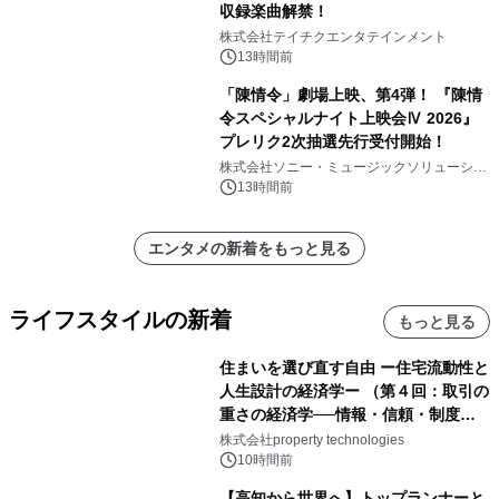
収録楽曲解禁！
株式会社テイチクエンタテインメント
13時間前
「陳情令」劇場上映、第4弾！ 『陳情
令スペシャルナイト上映会Ⅳ 2026』
プレリク2次抽選先行受付開始！
株式会社ソニー・ミュージックソリューショ
ンズ
13時間前
エンタメの新着をもっと見る
ライフスタイルの新着
もっと見る
住まいを選び直す自由 ー住宅流動性と
人生設計の経済学ー （第４回：取引の
重さの経済学──情報・信頼・制度を
PropTechはどう組み替えるか）｜
株式会社property technologies
PropTech-Lab
10時間前
【高知から世界へ】トップランナーと