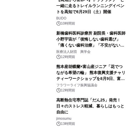
一緒に走るトレイルランニングイベン
トを高知で8月29日（土）開催
BUDO
10時間前
新橋歯科医科診療所 副院長・歯科医師
小野宇宙が「後悔しない歯科選び」
「痛くない歯科治療」「不安がない治
療計画」をテーマに専門監修
医療法人財団 興学会
12時間前
熊本産胡蝶蘭×富山産ジニア「花でつ
ながる希望の輪」 熊本復興支援チャリ
ティーワークショップを8月9日、富
山・射水で開催
フラワーライフ振興協議会
12時間前
高断熱住宅専門誌「だん25」発売！
日々のストレス軽減、暮らしはもっと
自由に
jimosumu
13時間前