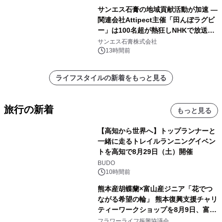
サンエス石膏の地域貢献活動が加速 ―
関連会社Attipect主催「田んぼラグビ
ー」は100名超が熱狂しNHKで放送さ
れました。
サンエス石膏株式会社
13時間前
ライフスタイルの新着をもっと見る
旅行の新着
もっと見る
【高知から世界へ】トップランナーと
一緒に走るトレイルランニングイベン
トを高知で8月29日（土）開催
BUDO
10時間前
熊本産胡蝶蘭×富山産ジニア「花でつ
ながる希望の輪」 熊本復興支援チャリ
ティーワークショップを8月9日、富
山・射水で開催
フラワーライフ振興協議会