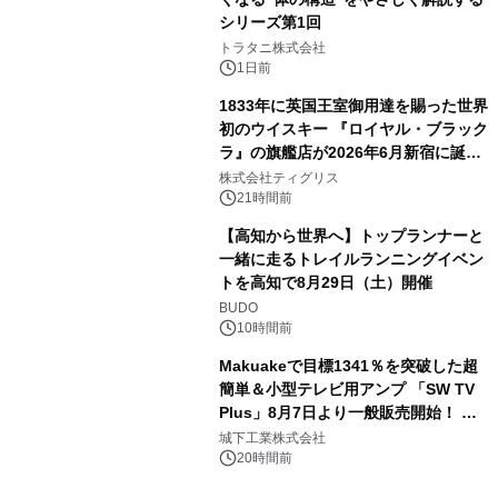
シリーズ第1回
3
トラタニ株式会社
1日前
1833年に英国王室御用達を賜った世界
初のウイスキー 『ロイヤル・ブラック
ラ』の旗艦店が2026年6月新宿に誕
4
生 バカルディ ジャパンと連携した
株式会社ティグリス
没入型バー「BAR Arca」
21時間前
【高知から世界へ】トップランナーと
一緒に走るトレイルランニングイベン
トを高知で8月29日（土）開催
5
BUDO
10時間前
Makuakeで目標1341％を突破した超
簡単＆小型テレビ用アンプ 「SW TV
Plus」8月7日より一般販売開始！ ケ
6
ーブル1本つなぐだけ、テレビの音が
城下工業株式会社
ぐっと豊かに
20時間前