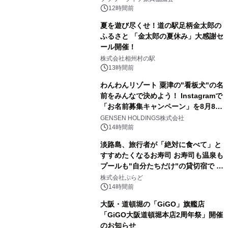
12時間前
夏を遊び尽くせ！道の駅足柄金太郎の
ふるさと 「金太郎の夏休み」大感謝セ
ール開催！
株式会社相州村の駅
13時間前
わんわんリゾート 粟津の"看板犬"の名
前をみんなで決めよう！ Instagramで
「お名前募集キャンペーン」を8月8日
(土)より開催
GENSEN HOLDINGS株式会社
14時間前
淡路島、旅行者が「絶対に食べて」と
すすめたくなるお寿司 お寿司も温泉も
プールも"自分たちだけ"の貸切宿で 1
日1組限定「岩屋温泉 絵島別庭 海と
株式会社ぷらど
森」の握り寿司プラン
14時間前
大阪・道頓堀の「GiGO」旗艦店
「GiGO大阪道頓堀本店2周年祭」開催
のお知らせ