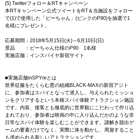
(5) Twitterフォロー＆RTキャンペーン
本RTキャンペーン公式ツイートをRT＆当施設をフォロー
で(1)で使用した「ピーちゃん」(ピンクのP90)を抽選で1
名様にプレゼント。
応募期間：2018年5月15日(火)～6月10日(日)
景品 ：ピーちゃん仕様のP90 1名様
実施店舗：インスパイヤ新宿サイト
■実施店舗inSPYreとは
世界征服をたくらむ悪の組織BLACK-MAXの新宿アジト
に、参加者はスパイとなって潜入し、与えられたミッショ
ンをクリアするという本格スパイ体験アトラクション施設
です。内装、接客とも徹底的に世界観にこだわって作り込
まれており、参加者は映画の中に入り込んだかのような非
日常なスパイ体験を楽しむことができます。謎解き脱出ゲ
ームの要素だけでなく、実際に体を動かし、周遊すること
も求められる新しいアトラクションです。