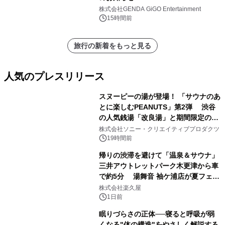
株式会社GENDA GiGO Entertainment
15時間前
旅行の新着をもっと見る
人気のプレスリリース
スヌーピーの湯が登場！ 「サウナのあ
とに楽しむPEANUTS」第2弾 渋谷
の人気銭湯「改良湯」と期間限定のコ
1
ラボレーション サウナイキタイコラ
株式会社ソニー・クリエイティブプロダクツ
ボグッズも発売決定！
19時間前
帰りの渋滞を避けて「温泉＆サウナ」
三井アウトレットパーク木更津から車
で約5分 湯舞音 袖ケ浦店が夏フェア
2
メニューを提供
株式会社楽久屋
1日前
眠りづらさの正体──寝ると呼吸が弱
くなる"体の構造"をやさしく解説する