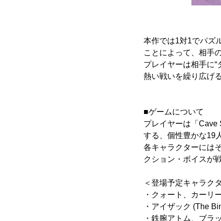
本作では1対1でパ
ことによって、相手
プレイヤーは相手に“
熱い戦いを繰り広げ
■ゲームについて
プレイヤーは「Cave Sto
する、個性豊かな19
各キャラクターには
クション・ボイスが
＜登場予定キャラク
・クォート、カーリーブレ
・アイザック (The Bindi
・鉄腕アトム、ブラッ