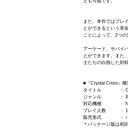
とも可能です。
また、本作ではプレ
とができるという革
ことによって、2つの
アーケード、サバイ
とができます。また
士たちの白熱した対
■『Crystal Crisis』
タイトル ： Crysta
ジャンル ： 対
対応機種 ： Ninten
プレイ人数 ： 1
販売形式 ： パッ
＊パッケージ版は初