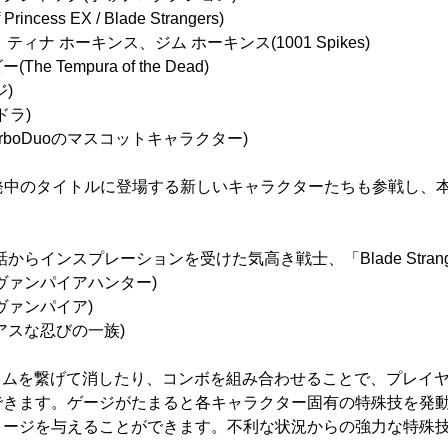
ncess EX / Blade Strangers)
ィナ ホーキンス、ジム ホーキンス(1001 Spikes)
 Tempura of the Dead)
)
ドラ)
rboDuoのマスコットキャラクター)
社で開発中のタイトルに登場する新しいキャラクターたちも参戦し
。
からインスプレーションを受けた気高き戦士、「Blade Strang
ヴァンパイアハンター)
ヴァンパイア)
アスな忍びの一族)
sisではジェムを繋げて消したり、コンボを組み合わせることで、プレ
できます。ゲージがたまると各キャラクター固有の特殊技を発
メージを与えることができます。不利な状況からの強力な特殊