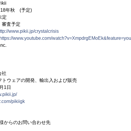
ii
18年秋 (予定)
定
 審査予定
ttp://www.pikii.jp/crystalcrisis
https://www.youtube.com/watch?v=XmpdrgEMoEk&feature=you
Inc.
会社
フトウェアの開発、輸出入および販売
月1日
.pikii.jp/
er.com/pikiigk
客様からのお問い合わせ先