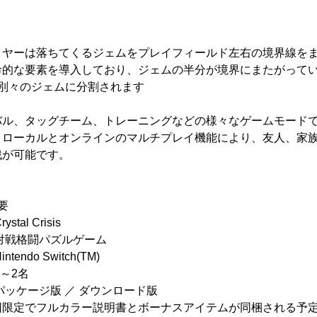
イヤーは落ちてくるジェムをプレイフィールド左右の境界線を
命的な要素を導入しており、ジェムの半分が境界にまたがって
別々のジェムに分割されます
バル、タッグチーム、トレーニングなどの様々なゲームモード
、ローカルとオンラインのマルチプレイ機能により、友人、家
戦が可能です。
概要
l Crisis
戦格闘パズルゲーム
do Switch(TM)
～2名
ケージ版 ／ ダウンロード版
回限定でフルカラー説明書とボーナスアイテムが同梱される予