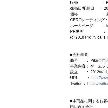
販売 ： Pik
発売日/配信日 ： 20
価格 ： 未
CEROレーティング：
ホームページ ：
h
PR動画 ：
(c) 2018 Pikii/Nicalis, 
■会社概要
商号 ： Pikii合同
事業内容： ゲームソ
設立 ： 2012年11
URL ：
http://www
Twitter ：
https://twitt
■本商品に関するお
Pikii合同会社