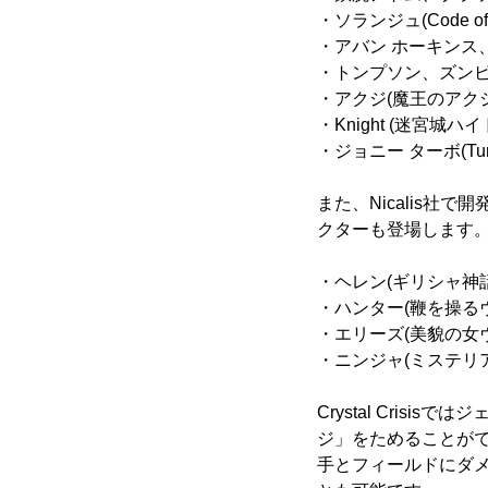
・ソランジュ(Code of Pri
・アバン ホーキンス、テ
・トンプソン、ズンビー(The
・アクジ(魔王のアクジ
・Knight (迷宮城ハイ
・ジョニー ターボ(Tu
また、Nicalis
クターも登場します
・ヘレン(ギリシャ神話
・ハンター(鞭を操る
・エリーズ(美貌の女
・ニンジャ(ミステリ
Crystal Cri
ジ」をためることが
手とフィールドにダ