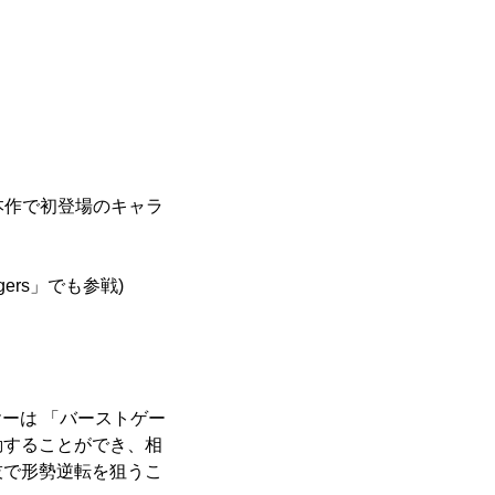
、本作で初登場のキャラ
ers」でも参戦)
イヤーは 「バーストゲー
動することができ、相
技で形勢逆転を狙うこ