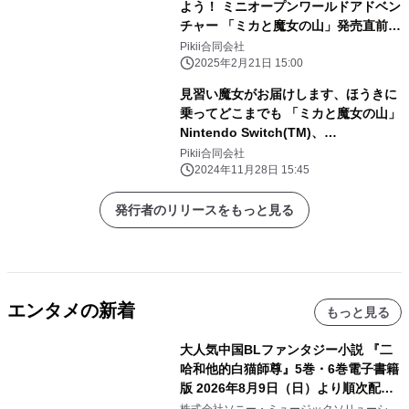
よう！ ミニオープンワールドアドベン
チャー 「ミカと魔女の山」発売直前プ
レゼント企画開催！
Pikii合同会社
2025年2月21日 15:00
見習い魔女がお届けします、ほうきに
乗ってどこまでも 「ミカと魔女の山」
Nintendo Switch(TM)、
PlayStation(R)5で 2025年3月13日
Pikii合同会社
(木)発売決定！
2024年11月28日 15:45
発行者のリリースをもっと見る
エンタメの新着
もっと見る
大人気中国BLファンタジー小説 『二
哈和他的白猫師尊』5巻・6巻電子書籍
版 2026年8月9日（日）より順次配信
開始