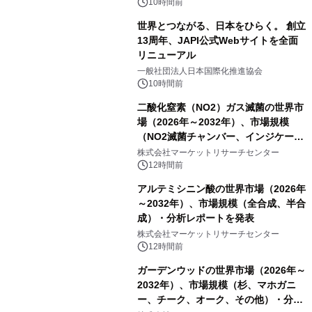
10時間前
世界とつながる、日本をひらく。 創立
13周年、JAPI公式Webサイトを全面
リニューアル
一般社団法人日本国際化推進協会
10時間前
二酸化窒素（NO2）ガス滅菌の世界市
場（2026年～2032年）、市場規模
（NO2滅菌チャンバー、インジケータ
ーおよびモニタリングシステム、その
株式会社マーケットリサーチセンター
他）・分析レポートを発表
12時間前
アルテミシニン酸の世界市場（2026年
～2032年）、市場規模（全合成、半合
成）・分析レポートを発表
株式会社マーケットリサーチセンター
12時間前
ガーデンウッドの世界市場（2026年～
2032年）、市場規模（杉、マホガニ
ー、チーク、オーク、その他）・分析