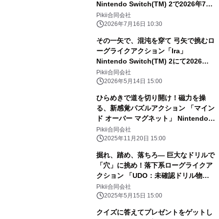
Nintendo Switch(TM) 2で2026年7月
30日(木)配信決定！
Pikii合同会社
2026年7月16日 10:30
その一矢で、混沌を穿て 弓矢で挑むロ
ーグライクアクション「Ira」
Nintendo Switch(TM) 2にて2026年
夏配信決定！
Pikii合同会社
2026年5月14日 15:00
ひらめきで道を切り開け！磁力を操
る、新感覚パズルアクション 「マイン
ド オーバー マグネット」 Nintendo
Switch(TM)、PlayStation(R)5で
Pikii合同会社
2025年12月18日(木)配信決定！
2025年11月20日 15:00
掘れ、踏め、落ちろ― 巨大なドリルで
「穴」に挑め！落下系ローグライクア
クション 「UDO：未確認ドリル物
体」 Nintendo Switch(TM)、
Pikii合同会社
PlayStation(R)5で2025年5月29日(木)
2025年5月15日 15:00
配信決定！
クイズに答えてプレゼントをゲットし