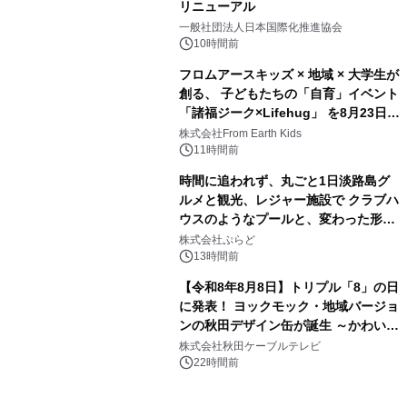
リニューアル
3
一般社団法人日本国際化推進協会
10時間前
フロムアースキッズ × 地域 × 大学生が
創る、 子どもたちの「自育」イベント
「諸福ジーク×Lifehug」 を8月23日
4
(日)開催
株式会社From Earth Kids
11時間前
時間に追われず、丸ごと1日淡路島グ
ルメと観光、レジャー施設で クラブハ
ウスのようなプールと、変わった形の
5
サウナも 「THE BOXY AWAJI」のお
株式会社ぷらど
得な素泊まり連泊プランで
13時間前
【令和8年8月8日】トリプル「8」の日
に発表！ ヨックモック・地域バージョ
ンの秋田デザイン缶が誕生 ～かわいい
6
秋田犬の子犬と秋田の四季と名所を巡
株式会社秋田ケーブルテレビ
るパッケージ～ 9月1日(火)秋田県内で
22時間前
販売開始