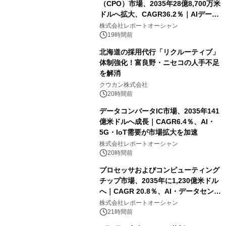
（CPO）市場、2035年28億8,700万米
ドルへ拡大、CAGR36.2％｜AIデータ
センター・高速光通信需要が成長を加
株式会社レポートオーシャン
速
19時間前
北海道の採用代行「リクルーティブ」
体制強化！富良野・ニセコの人手不足
を解消
クウカン株式会社
20時間前
データコンバータIC市場、2035年141
億米ドルへ成長｜CAGR6.4％、AI・
5G・IoT需要が市場拡大を加速
株式会社レポートオーシャン
20時間前
プロセッサおよびコンピューティング
チップ市場、2035年に1,230億米ドル
へ｜CAGR 20.8％、AI・データセンタ
ー需要が成長を牽引
株式会社レポートオーシャン
21時間前