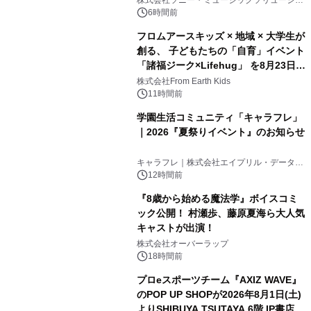
株式会社ソニー・ミュージックソリューショ
ンズ
6時間前
フロムアースキッズ × 地域 × 大学生が
創る、 子どもたちの「自育」イベント
「諸福ジーク×Lifehug」 を8月23日
(日)開催
株式会社From Earth Kids
11時間前
学園生活コミュニティ「キャラフレ」
｜2026『夏祭りイベント』のお知らせ
キャラフレ｜株式会社エイプリル・データ・
デザインズ
12時間前
『8歳から始める魔法学』ボイスコミ
ック公開！ 村瀬歩、藤原夏海ら大人気
キャストが出演！
株式会社オーバーラップ
18時間前
プロeスポーツチーム『AXIZ WAVE』
のPOP UP SHOPが2026年8月1日(土)
よりSHIBUYA TSUTAYA 6階 IP書店で