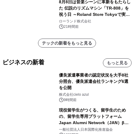
8月8日は音楽シーンに革新をもたらし
た 伝説のリズムマシン「TR-808」を
祝う日 ～Roland Store Tokyoで実機
を展示しての 記念キャンペーンを開
ローランド株式会社
催 英国ラジオ「NTS」の 特別プログ
21時間前
ラムや、「TR-808」を愛する伝説的
アーティストを フィーチャーしたアニ
テックの新着をもっと見る
メーションを公開～
ビジネスの新着
もっと見る
優良派遣事業者の認定状況を大手8社
分照合、優良派遣会社ランキング6選
を公開
株式会社cielo azul
9時間前
現役留学生がつくる、留学生のため
の、留学生専用プラットフォーム
Japan Alumni Network（JAN）β版
をリリース
一般社団法人日本国際化推進協会