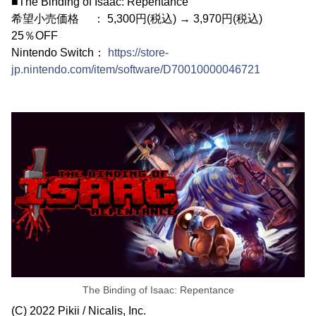
■The Binding of Isaac: Repentance
希望小売価格 ： 5,300円(税込) → 3,970円(税込)
25％OFF
Nintendo Switch：
https://store-
jp.nintendo.com/item/software/D70010000046721
The Binding of Isaac: Repentance
(C) 2022 Pikii / Nicalis, Inc.