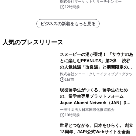
レポートを発表
株式会社マーケットリサーチセンター
12時間前
ビジネスの新着をもっと見る
人気のプレスリリース
スヌーピーの湯が登場！ 「サウナのあ
とに楽しむPEANUTS」第2弾 渋谷
の人気銭湯「改良湯」と期間限定のコ
1
ラボレーション サウナイキタイコラ
株式会社ソニー・クリエイティブプロダクツ
ボグッズも発売決定！
1日前
現役留学生がつくる、留学生のため
の、留学生専用プラットフォーム
Japan Alumni Network（JAN）β版
2
をリリース
一般社団法人日本国際化推進協会
10時間前
世界とつながる、日本をひらく。 創立
13周年、JAPI公式Webサイトを全面