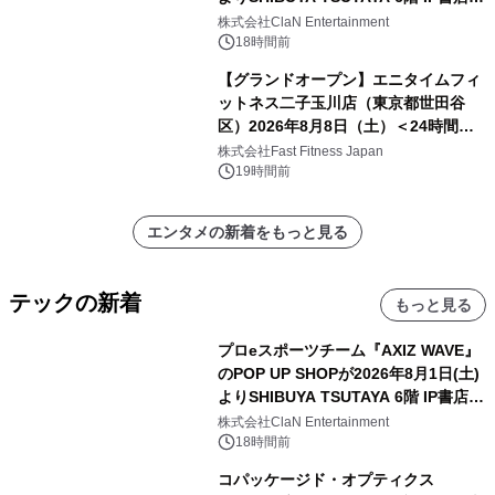
開催決定！！
株式会社ClaN Entertainment
18時間前
【グランドオープン】エニタイムフィ
ットネス二子玉川店（東京都世田谷
区）2026年8月8日（土）＜24時間年
中無休のフィットネスジム＞
株式会社Fast Fitness Japan
19時間前
エンタメの新着をもっと見る
テックの新着
もっと見る
プロeスポーツチーム『AXIZ WAVE』
のPOP UP SHOPが2026年8月1日(土)
よりSHIBUYA TSUTAYA 6階 IP書店で
開催決定！！
株式会社ClaN Entertainment
18時間前
コパッケージド・オプティクス