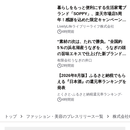
ラムや、「TR-808」を愛する伝説的
暮らしをもっと便利にする生活家電ブ
アーティストを フィーチャーしたアニ
ランド「SOPPY」、楽天市場店5周
メーションを公開～
年！感謝を込めた限定キャンペーンを
4
8月10日より開催
LivelyLifeライブリーライフ株式会社
4時間前
“素材の次は、たれで勝負。”全国約
5％の浜名湖産うなぎを、 うなぎの頭
の旨味エキスで仕上げた新ブランド
5
「井口の誉」誕生
有限会社うなぎの井口
2時間前
【2026年8月版】ふるさと納税でもら
える『日本酒』の還元率ランキングを
発表
6
とくさと-ふるさと納税還元率ランキング-
4時間前
トップ
ファッション・美容のプレスリリース一覧
株式会社