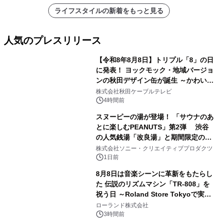
ライフスタイルの新着をもっと見る
人気のプレスリリース
【令和8年8月8日】トリプル「8」の日
に発表！ ヨックモック・地域バージョ
ンの秋田デザイン缶が誕生 ～かわいい
1
秋田犬の子犬と秋田の四季と名所を巡
株式会社秋田ケーブルテレビ
るパッケージ～ 9月1日(火)秋田県内で
4時間前
販売開始
スヌーピーの湯が登場！ 「サウナのあ
とに楽しむPEANUTS」第2弾 渋谷
の人気銭湯「改良湯」と期間限定のコ
2
ラボレーション サウナイキタイコラ
株式会社ソニー・クリエイティブプロダクツ
ボグッズも発売決定！
1日前
8月8日は音楽シーンに革新をもたらし
た 伝説のリズムマシン「TR-808」を
祝う日 ～Roland Store Tokyoで実機
3
を展示しての 記念キャンペーンを開
ローランド株式会社
催 英国ラジオ「NTS」の 特別プログ
3時間前