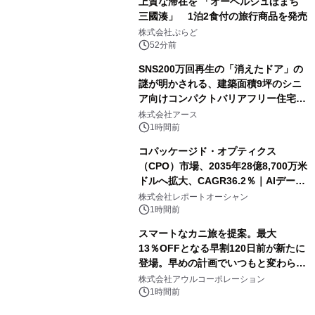
上質な滞在を 「オーベルジュほまち
三國湊」 1泊2食付の旅行商品を発売
株式会社ぷらど
52分前
SNS200万回再生の「消えたドア」の
謎が明かされる、建築面積9坪のシニ
ア向けコンパクトバリアフリー住宅が
誕生
株式会社アース
1時間前
コパッケージド・オプティクス
（CPO）市場、2035年28億8,700万米
ドルへ拡大、CAGR36.2％｜AIデータ
センター・高速光通信需要が成長を加
株式会社レポートオーシャン
速
1時間前
スマートなカニ旅を提案。最大
13％OFFとなる早割120日前が新たに
登場。早めの計画でいつもと変わらぬ
大人の冬旅を。ー夕日ヶ浦温泉「佳松
株式会社アウルコーポレーション
苑 別邸ふうか」ー
1時間前