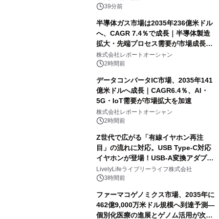
39分前
半導体ガス市場は2035年236億米ドル
へ、CAGR 7.4％で成長｜半導体製造
拡大・先端プロセス需要が市場成長を
加速
株式会社レポートオーシャン
2時間前
データコンバータIC市場、2035年141
億米ドルへ成長｜CAGR6.4％、AI・
5G・IoT需要が市場拡大を加速
株式会社レポートオーシャン
2時間前
Z世代で広がる「有線イヤホン再注
目」の流れに対応。USB Type-C対応
イヤホンが登場！USB-A変換アダプタ
ー付きでスマホからパソコンまで幅広
LivelyLifeライブリーライフ株式会社
く活用可能
3時間前
ファーマコゲノミクス市場、2035年に
462億9,000万米ドル規模へ到達予測―
個別化医療の進展とゲノム活用が次世