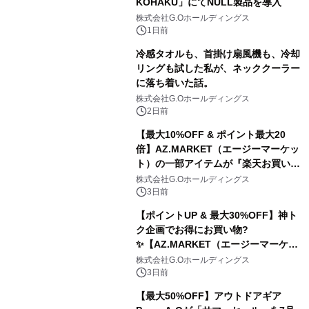
KOHAKU」にてNULL製品を導入
株式会社G.Oホールディングス
1日前
冷感タオルも、首掛け扇風機も、冷却
リングも試した私が、ネッククーラー
に落ち着いた話。
株式会社G.Oホールディングス
2日前
【最大10%OFF & ポイント最大20
倍】AZ.MARKET（エージーマーケッ
ト）の一部アイテムが『楽天お買い物
マラソン』でお得に！
株式会社G.Oホールディングス
3日前
【ポイントUP & 最大30%OFF】神ト
ク企画でお得にお買い物?️
✨【AZ.MARKET（エージーマーケッ
ト）】
株式会社G.Oホールディングス
3日前
【最大50%OFF】アウトドアギア