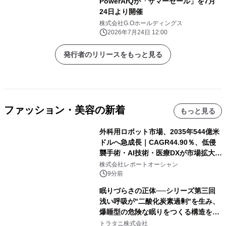
PowerArQが「サマーセール」を7月
24日より開催
株式会社G.Oホールディングス
2026年7月24日 12:00
発行者のリリースをもっと見る
ファッション・美容の新着
もっと見る
外科用ロボット市場、2035年544億米
ドルへ急成長｜CAGR44.90％、低侵
襲手術・AI技術・医療DXが市場拡大を
牽引
株式会社レポートオーシャン
9分前
眠りづらさの正体──シリーズ第三回
浅い呼吸が"二酸化炭素過剰"を生み、
爆睡型の危険な眠りをつくる構造を解
説
トラタニ株式会社