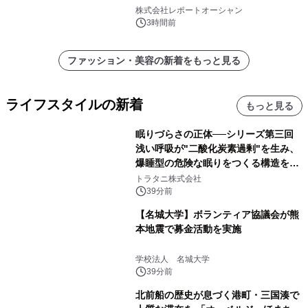
代ヘルスケア投資を加速
株式会社レポートオーシャン
3時間前
ファッション・美容の新着をもっと見る
ライフスタイルの新着
もっと見る
眠りづらさの正体──シリーズ第三回
浅い呼吸が"二酸化炭素過剰"を生み、
爆睡型の危険な眠りをつくる構造を解
説
トラタニ株式会社
39分前
【名城大学】ボランティア協議会が熊
本地震で募金活動を実施
学校法人 名城大学
39分前
北前船の歴史が息づく港町・三国湊で