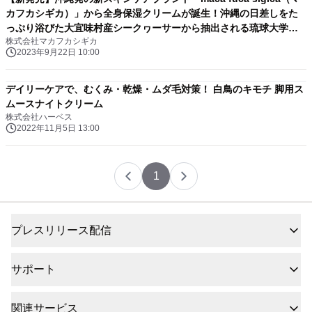
カフカシギカ）」から全身保湿クリームが誕生！沖縄の日差しをた
っぷり浴びた大宜味村産シークヮーサーから抽出される琉球大学の
株式会社マカフカシギカ
特許成分「ノビレチン※」を配合！（※琉球大学 特許2014-
2023年9月22日 10:00
540773号）
デイリーケアで、むくみ・乾燥・ムダ毛対策！ 白鳥のキモチ 脚用ス
ムースナイトクリーム
株式会社ハーベス
2022年11月5日 13:00
1
プレスリリース配信
サポート
関連サービス