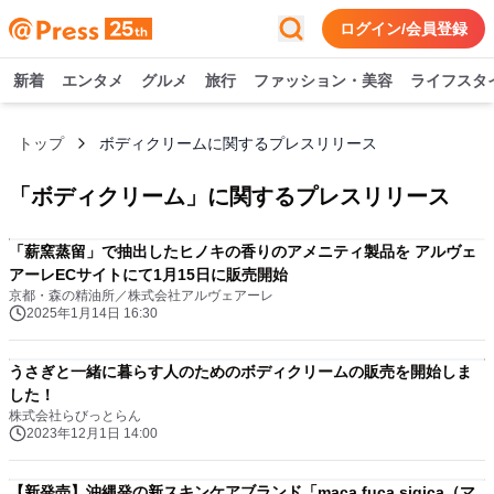
ログイン/会員登録
新着
エンタメ
グルメ
旅行
ファッション・美容
ライフスタ
トップ
ボディクリームに関するプレスリリース
「
ボディクリーム
」に関するプレスリリース
「薪窯蒸留」で抽出したヒノキの香りのアメニティ製品を アルヴェ
アーレECサイトにて1月15日に販売開始
京都・森の精油所／株式会社アルヴェアーレ
2025年1月14日 16:30
うさぎと一緒に暮らす人のためのボディクリームの販売を開始しま
した！
株式会社らびっとらん
2023年12月1日 14:00
【新発売】沖縄発の新スキンケアブランド「maca fuca sigica（マ