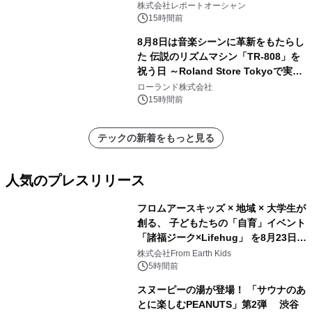
ー需要が成長を牽引
株式会社レポートオーシャン
15時間前
8月8日は音楽シーンに革新をもたらし
た 伝説のリズムマシン「TR-808」を
祝う日 ～Roland Store Tokyoで実機
を展示しての 記念キャンペーンを開
ローランド株式会社
催 英国ラジオ「NTS」の 特別プログ
15時間前
ラムや、「TR-808」を愛する伝説的
アーティストを フィーチャーしたアニ
テックの新着をもっと見る
メーションを公開～
人気のプレスリリース
フロムアースキッズ × 地域 × 大学生が
創る、 子どもたちの「自育」イベント
「諸福ジーク×Lifehug」 を8月23日
1
(日)開催
株式会社From Earth Kids
5時間前
スヌーピーの湯が登場！ 「サウナのあ
とに楽しむPEANUTS」第2弾 渋谷