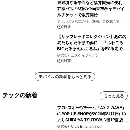
東尋坊や永平寺など福井観光に便利！
京福バスの6種の企画乗車券をモバイ
ルチケットで販売開始
ジョルダン株式会社、京福バス株式会社
2日前
【サラブレッドコレクション】あの名
馬たちがだるまの姿に！ 「ふわころ
BIGだるまぬいぐるみ」をEC限定で受
注販売開始
株式会社エスケイジャパン
4日前
モバイルの新着をもっと見る
テックの新着
もっと見る
プロeスポーツチーム『AXIZ WAVE』
のPOP UP SHOPが2026年8月1日(土)
よりSHIBUYA TSUTAYA 6階 IP書店で
開催決定！！
株式会社ClaN Entertainment