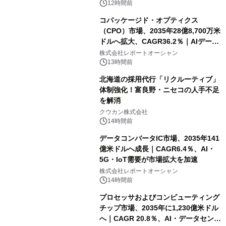
12時間前
コパッケージド・オプティクス
（CPO）市場、2035年28億8,700万米
ドルへ拡大、CAGR36.2％｜AIデータ
センター・高速光通信需要が成長を加
株式会社レポートオーシャン
速
13時間前
北海道の採用代行「リクルーティブ」
体制強化！富良野・ニセコの人手不足
を解消
クウカン株式会社
14時間前
データコンバータIC市場、2035年141
億米ドルへ成長｜CAGR6.4％、AI・
5G・IoT需要が市場拡大を加速
株式会社レポートオーシャン
14時間前
プロセッサおよびコンピューティング
チップ市場、2035年に1,230億米ドル
へ｜CAGR 20.8％、AI・データセンタ