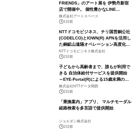
FRIENDS」のアート展を 伊勢丹新宿
店で開催中。 個性豊かなLINE
FRIENDSの仲間たちが インテリアア
株式会社アートスペース
ートとして新たな魅力を発信。
1日前
NTTドコモビジネス、チリ国営銅公社
(CODELCO)とIOWN(R) APNを活用し
た銅鉱山遠隔オペレーション高度化に
向けた調査・実証を開始
NTTドコモビジネス株式会社
2日前
子どもから高齢者まで、誰もが利用で
きる 自治体給付サービスを提供開始
～EYE-Portal(R)による15歳未満の本
人認証と デジタルデバイド対策で実現
株式会社NTTデータ関西
～
2日前
「乗換案内」アプリ、 マルチモーダル
経路検索を多言語で提供開始
ジョルダン株式会社
2日前