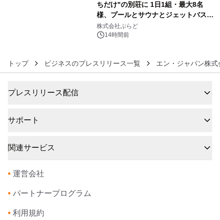
ちだけ"の別荘に 1日1組・最大8名
様、プールとサウナとジェットバス付
6
きで Villa Mon Temps AWAJIの連泊
株式会社ぷらど
素泊りプラン
14時間前
トップ
ビジネスのプレスリリース一覧
エン・ジャパン株式
プレスリリース配信
サポート
関連サービス
•
運営会社
•
パートナープログラム
•
利用規約