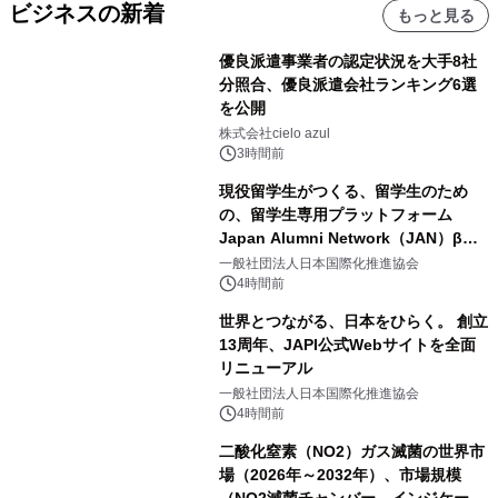
ビジネスの新着
もっと見る
優良派遣事業者の認定状況を大手8社
分照合、優良派遣会社ランキング6選
を公開
株式会社cielo azul
3時間前
現役留学生がつくる、留学生のため
の、留学生専用プラットフォーム
Japan Alumni Network（JAN）β版
をリリース
一般社団法人日本国際化推進協会
4時間前
世界とつながる、日本をひらく。 創立
13周年、JAPI公式Webサイトを全面
リニューアル
一般社団法人日本国際化推進協会
4時間前
二酸化窒素（NO2）ガス滅菌の世界市
場（2026年～2032年）、市場規模
（NO2滅菌チャンバー、インジケータ