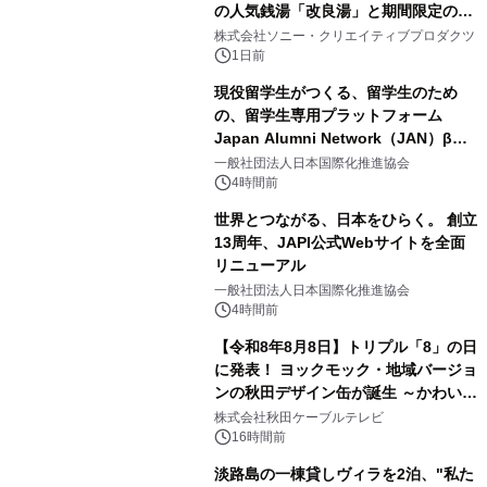
の人気銭湯「改良湯」と期間限定のコ
2
ラボレーション サウナイキタイコラ
株式会社ソニー・クリエイティブプロダクツ
ボグッズも発売決定！
1日前
現役留学生がつくる、留学生のため
の、留学生専用プラットフォーム
Japan Alumni Network（JAN）β版
3
をリリース
一般社団法人日本国際化推進協会
4時間前
世界とつながる、日本をひらく。 創立
13周年、JAPI公式Webサイトを全面
リニューアル
4
一般社団法人日本国際化推進協会
4時間前
【令和8年8月8日】トリプル「8」の日
に発表！ ヨックモック・地域バージョ
ンの秋田デザイン缶が誕生 ～かわいい
5
秋田犬の子犬と秋田の四季と名所を巡
株式会社秋田ケーブルテレビ
るパッケージ～ 9月1日(火)秋田県内で
16時間前
販売開始
淡路島の一棟貸しヴィラを2泊、"私た