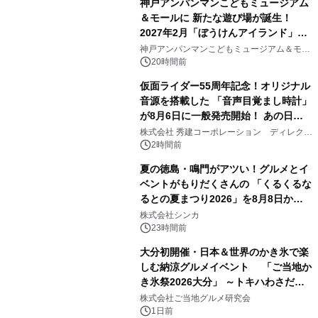
神戸アンパンマンこどもミュージアム
＆モールに 新たな遊び場が誕生！
2027年2月「ぼうけんアイランド」が
2
オープン
神戸アンパンマンこどもミュージアム＆モー
ル
20時間前
仮面ライダー55周年記念！オリジナル
音源を搭載した 「音声目覚まし時計」
が8月6日に一般発売開始！ あの日の
3
大興奮が今甦る
株式会社 秀建コーポレーション ディレクト
アートギャラリー
2時間前
夏の徳島・鳴門がアツい！グルメとイ
ベントがもりだくさんの 「くるくるな
るとの夏まつり2026」を8月8日から9
4
日間開催 ～夏限定メニューや大抽選
株式会社シンカ
会、大学芋スティックの振る舞いも～
23時間前
大分初開催・日本＆世界のかき氷で楽
しむ納涼グルメイベント 「ご当地か
き氷祭2026大分」 ～トキハわさだタ
5
ウンで8月21日～31日まで11日間限定
株式会社ご当地グルメ研究会
開催～
1日前