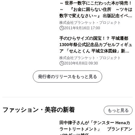
～ 世界一数字にこだわった本が発売！
～ 『お金に困らない住所 ～ツキは
数字で変えなさい～』 出版記念イベン
トのお知らせ
株式会社ブランケット・プロジェクト
2011年9月16日 17:00
手のひらサイズの国宝！？ 平城遷都
1300年祭公式記念品カプセルフィギュ
ア 「せんとくん 平城立体図録」新薬
師寺に登場！
株式会社ブランケット・プロジェクト
2010年6月8日 09:30
発行者のリリースをもっと見る
ファッション・美容の新着
もっと見る
田中律子さんが「テンスター Henaカ
ラートリートメント」 ブランドアン