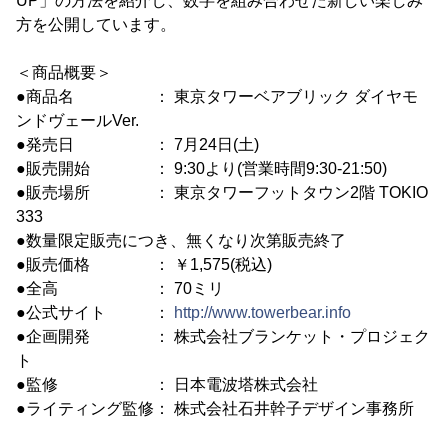
UP」の方法を紹介し、数字を組み合わせた新しい楽しみ
方を公開しています。
＜商品概要＞
●商品名 ： 東京タワーベアブリック ダイヤモ
ンドヴェールVer.
●発売日 ： 7月24日(土)
●販売開始 ： 9:30より(営業時間9:30-21:50)
●販売場所 ： 東京タワーフットタウン2階 TOKIO
333
●数量限定販売につき、無くなり次第販売終了
●販売価格 ： ￥1,575(税込)
●全高 ： 70ミリ
●公式サイト ：
http://www.towerbear.info
●企画開発 ： 株式会社ブランケット・プロジェク
ト
●監修 ： 日本電波塔株式会社
●ライティング監修： 株式会社石井幹子デザイン事務所