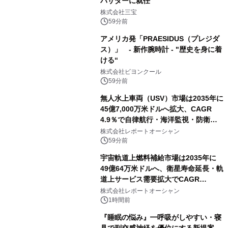
バサダーに就任
株式会社三宝
59分前
アメリカ発「PRAESIDUS（プレジダ
ス）」 - 新作腕時計 - "歴史を身に着
ける“
株式会社ビヨンクール
59分前
無人水上車両（USV）市場は2035年に
45億7,000万米ドルへ拡大、CAGR
4.9％で自律航行・海洋監視・防衛用
途の導入が加速
株式会社レポートオーシャン
59分前
宇宙軌道上燃料補給市場は2035年に
49億64万米ドルへ、衛星寿命延長・軌
道上サービス需要拡大でCAGR
12.70%の成長を実現
株式会社レポートオーシャン
1時間前
『睡眠の悩み』━呼吸がしやすい・寝