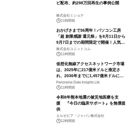
ピ配布、約298万回再生の事例公開
株式会社ミショナ
11時間前
おかげさまで36周年！パソコン工房
「超 創業感謝 還元祭」を8月11日から
9月7日までの期間限定で開催！人気の
ゲーミングPCや高性能ノートPCなど
株式会社ユニットコム
対象iiyama PCのご購入で最大3万円分
11時間前
相当を還元
仮想化無線アクセスネットワーク市場
は、2025年に217億米ドルと推定さ
れ、2036年までに1,457億米ドルに達
すると予測されており、予測期間
Panorama Data Insights Ltd.
（2026年～2036年）
11時間前
令和8年熊本地震の被災地医療を支
援 『今日の臨床サポート』を無償提
供
エルゼビア・ジャパン株式会社
12時間前