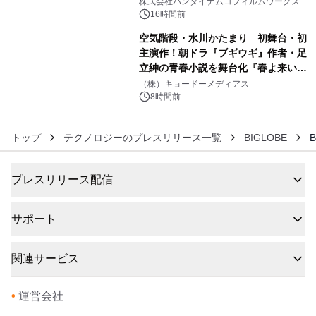
像『UNICORN GUNDAM Statue ―
株式会社バンダイナムコフィルムワークス
BEYOND POSSIBILITY ―』を上映！
16時間前
空気階段・水川かたまり 初舞台・初
主演作！朝ドラ『ブギウギ』作者・足
立紳の青春小説を舞台化『春よ来い、
6
マジで来い』キービジュアル解禁！
（株）キョードーメディアス
8時間前
トップ
テクノロジーのプレスリリース一覧
BIGLOBE
プレスリリース配信
サポート
関連サービス
•
運営会社