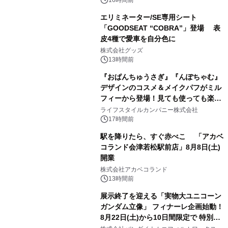
16時間前
エリミネーター/SE専用シート
「GOODSEAT “COBRA”」登場 表
皮4種で愛車を自分色に
2
株式会社グッズ
13時間前
『おぱんちゅうさぎ』『んぽちゃむ』
デザインのコスメ＆メイクパフがミル
フィーから登場！見ても使っても楽し
3
い、ポップでキュートなコレクショ
ライフスタイルカンパニー株式会社
ン。
17時間前
駅を降りたら、すぐ赤べこ 「アカベ
コランド会津若松駅前店」8月8日(土)
開業
4
株式会社アカベコランド
13時間前
展示終了を迎える「実物大ユニコーン
ガンダム立像」 フィナーレ企画始動！
8月22日(土)から10日間限定で 特別映
5