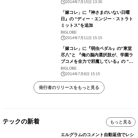
2014年7月15日 13:30
「嫁コレ」に『神さまのいない日曜
日』の “ディー・エンジー・ストラト
ミットス”を追加
BIGLOBE
2014年7月11日 15:15
「嫁コレ」に『弱虫ペダル』の“東堂
尽八”と 『俺の脳内選択肢が、学園ラ
ブコメを全力で邪魔している』の “遊
王子謳歌”を追加
BIGLOBE
2014年7月8日 15:15
発行者のリリースをもっと見る
テックの新着
もっと見る
エルグラムのコメント自動返信でレシ