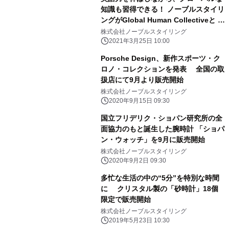
知識も習得できる！ ノーブルスタイリ
ングがGlobal Human Collectiveと 業
務提携を結び新事業「オンライン英会
株式会社ノーブルスタイリング
話」を開始
2021年3月25日 10:00
Porsche Design、新作スポーツ・ク
ロノ・コレクションを発表 全国の取
扱店にて9月より販売開始
株式会社ノーブルスタイリング
2020年9月15日 09:30
国立フリデリク・ショパン研究所の全
面協力のもと誕生した腕時計 「ショパ
ン・ウォッチ」を9月に販売開始
株式会社ノーブルスタイリング
2020年9月2日 09:30
多忙な生活の中の“5分”を特別な時間
に クリスタル製の「砂時計」18個
限定で販売開始
株式会社ノーブルスタイリング
2019年5月23日 10:30