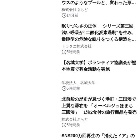
ウスのようなプールと、変わった形の
サウナも 「THE BOXY AWAJI」のお
株式会社ぷらど
得な素泊まり連泊プランで
14分前
眠りづらさの正体──シリーズ第三回
浅い呼吸が"二酸化炭素過剰"を生み、
爆睡型の危険な眠りをつくる構造を解
説
トラタニ株式会社
5時間前
【名城大学】ボランティア協議会が熊
本地震で募金活動を実施
学校法人 名城大学
5時間前
北前船の歴史が息づく港町・三国湊で
上質な滞在を 「オーベルジュほまち
三國湊」 1泊2食付の旅行商品を発売
株式会社ぷらど
5時間前
SNS200万回再生の「消えたドア」の