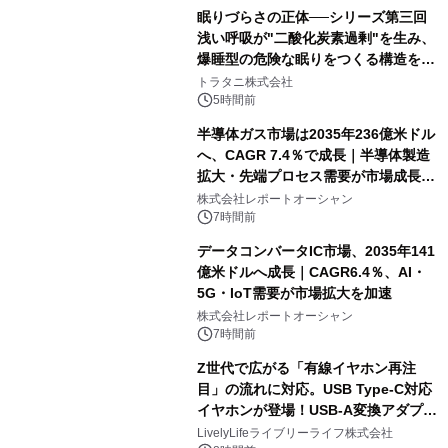
眠りづらさの正体──シリーズ第三回
浅い呼吸が"二酸化炭素過剰"を生み、
爆睡型の危険な眠りをつくる構造を解
説
トラタニ株式会社
5時間前
半導体ガス市場は2035年236億米ドル
へ、CAGR 7.4％で成長｜半導体製造
拡大・先端プロセス需要が市場成長を
加速
株式会社レポートオーシャン
7時間前
データコンバータIC市場、2035年141
億米ドルへ成長｜CAGR6.4％、AI・
5G・IoT需要が市場拡大を加速
株式会社レポートオーシャン
7時間前
Z世代で広がる「有線イヤホン再注
目」の流れに対応。USB Type-C対応
イヤホンが登場！USB-A変換アダプタ
ー付きでスマホからパソコンまで幅広
LivelyLifeライブリーライフ株式会社