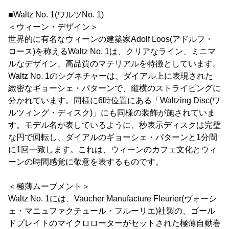
■Waltz No. 1(ワルツNo. 1)
＜ウィーン・デザイン＞
世界的に有名なウィーンの建築家Adolf Loos(アドルフ・
ロース)を称えるWaltz No. 1は、クリアなライン、ミニマ
ルなデザイン、高品質のマテリアルを特徴としています。
Waltz No. 1のシグネチャーは、ダイアル上に表現された
緻密なギョーシェ・パターンで、縦横のストライピングに
分かれています。同様に6時位置にある「Waltzing Disc(ワ
ルツィング・ディスク)」にも同様の装飾が施されていま
す。モデル名が表しているように、秒表示ディスクは完璧
な円で回転し、ダイアルのギョーシェ・パターンと1分間
に1回一致します。これは、ウィーンのカフェ文化とウィ
ーンの時間感覚に敬意を表するものです。
＜極薄ムーブメント＞
Waltz No. 1には、Vaucher Manufacture Fleurier(ヴォーシ
ェ・マニュファクチュール・フルーリエ)社製の、ゴール
ドプレイトのマイクロローターがセットされた極薄自動巻