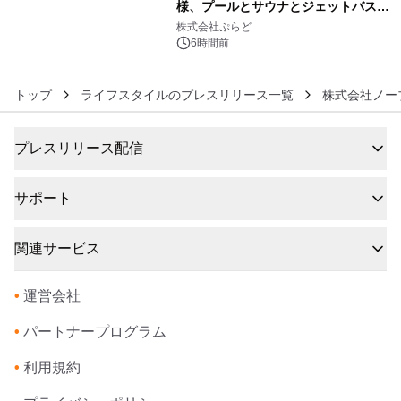
様、プールとサウナとジェットバス付
6
きで Villa Mon Temps AWAJIの連泊
株式会社ぷらど
素泊りプラン
6時間前
トップ
ライフスタイルのプレスリリース一覧
株式会社ノー
プレスリリース配信
サポート
関連サービス
•
運営会社
•
パートナープログラム
•
利用規約