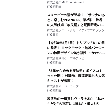
開催決定！！
株式会社ClaN Entertainment
5時間前
スヌーピーの湯が登場！ 「サウナのあ
とに楽しむPEANUTS」第2弾 渋谷
の人気銭湯「改良湯」と期間限定のコ
3
ラボレーション サウナイキタイコラ
株式会社ソニー・クリエイティブプロダクツ
ボグッズも発売決定！
1日前
【令和8年8月8日】トリプル「8」の日
に発表！ ヨックモック・地域バージョ
ンの秋田デザイン缶が誕生 ～かわいい
4
秋田犬の子犬と秋田の四季と名所を巡
株式会社秋田ケーブルテレビ
るパッケージ～ 9月1日(火)秋田県内で
9時間前
販売開始
『8歳から始める魔法学』ボイスコミ
ック公開！ 村瀬歩、藤原夏海ら大人気
キャストが出演！
5
株式会社オーバーラップ
5時間前
淡路島の一棟貸しヴィラを2泊、"私た
ちだけ"の別荘に 1日1組・最大8名