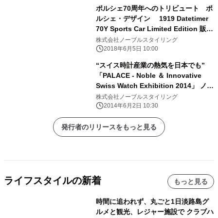
ポルシェ70周年へのトリビュート ポ
ルシェ・デザイン 1919 Datetimer
70Y Sports Car Limited Edition 販売
開始
株式会社ノーブルスタイリング
2018年6月5日 10:00
“スイス時計産業の熱気を日本でも”
「PALACE - Noble ＆ Innovative
Swiss Watch Exhibition 2014」 ノー
ブルスタイリング ギャラリーにて6月
株式会社ノーブルスタイリング
10日～29日まで開催
2014年6月2日 10:30
発行者のリリースをもっと見る
ライフスタイルの新着
もっと見る
時間に追われず、丸ごと1日淡路島グ
ルメと観光、レジャー施設で クラブハ