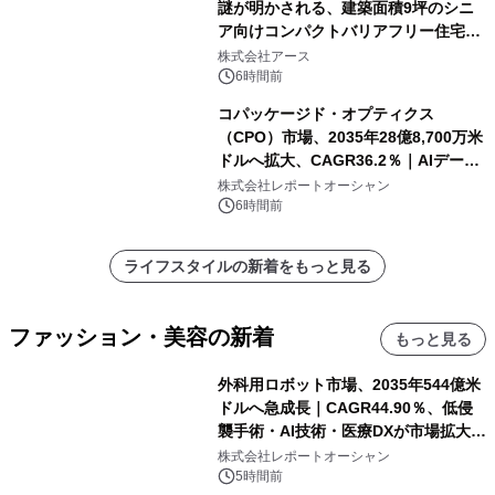
謎が明かされる、建築面積9坪のシニ
ア向けコンパクトバリアフリー住宅が
誕生
株式会社アース
6時間前
コパッケージド・オプティクス
（CPO）市場、2035年28億8,700万米
ドルへ拡大、CAGR36.2％｜AIデータ
センター・高速光通信需要が成長を加
株式会社レポートオーシャン
速
6時間前
ライフスタイルの新着をもっと見る
ファッション・美容の新着
もっと見る
外科用ロボット市場、2035年544億米
ドルへ急成長｜CAGR44.90％、低侵
襲手術・AI技術・医療DXが市場拡大を
牽引
株式会社レポートオーシャン
5時間前