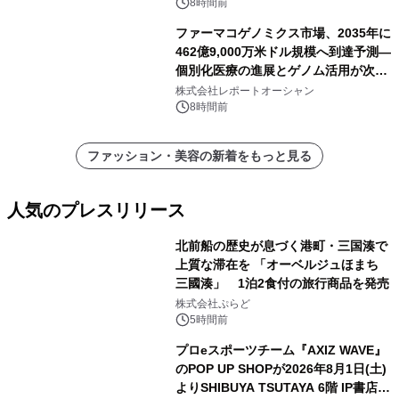
く活用可能
8時間前
ファーマコゲノミクス市場、2035年に
462億9,000万米ドル規模へ到達予測―
個別化医療の進展とゲノム活用が次世
代ヘルスケア投資を加速
株式会社レポートオーシャン
8時間前
ファッション・美容の新着をもっと見る
人気のプレスリリース
北前船の歴史が息づく港町・三国湊で
上質な滞在を 「オーベルジュほまち
三國湊」 1泊2食付の旅行商品を発売
1
株式会社ぷらど
5時間前
プロeスポーツチーム『AXIZ WAVE』
のPOP UP SHOPが2026年8月1日(土)
よりSHIBUYA TSUTAYA 6階 IP書店で
2