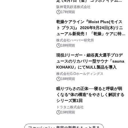
定で8月7日（金） コラボアイテムが
発売決定！
阪神電気鉄道株式会社
17時間前
乾燥ケアライン『Moist Plus(モイス
ト プラス)』 2026年9月24日(木)リニ
ューアル新発売！ 「乾燥」ケアに特化
し、ライン使いで潤いに満ちた肌へ
株式会社ハーバー研究所
18時間前
現役Jリーガー・細谷真大選手プロデ
ュースのリカバリー型サウナ「sauna
KOHAKU」にてNULL製品を導入
株式会社G.Oホールディングス
18時間前
眠りづらさの正体──寝ると呼吸が弱
くなる"体の構造"をやさしく解説する
シリーズ第1回
トラタニ株式会社
19時間前