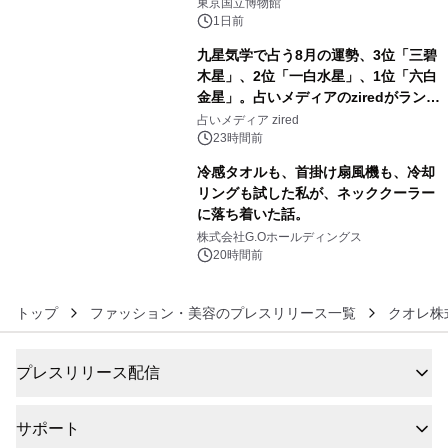
東京国立博物館
1日前
九星気学で占う8月の運勢、3位「三碧
木星」、2位「一白水星」、1位「六白
金星」。占いメディアのziredがランキ
5
ングを発表
占いメディア zired
23時間前
冷感タオルも、首掛け扇風機も、冷却
リングも試した私が、ネッククーラー
に落ち着いた話。
6
株式会社G.Oホールディングス
20時間前
トップ
ファッション・美容のプレスリリース一覧
クオレ株
プレスリリース配信
サポート