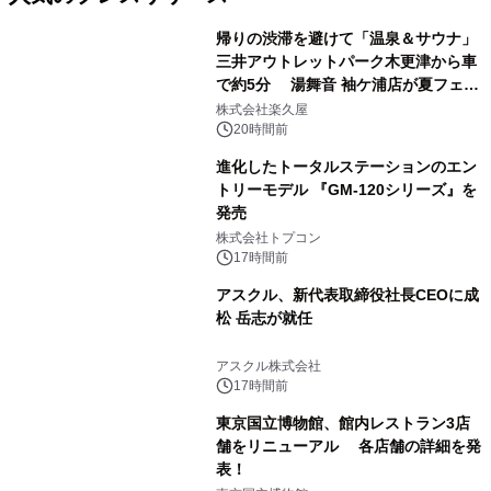
帰りの渋滞を避けて「温泉＆サウナ」
三井アウトレットパーク木更津から車
で約5分 湯舞音 袖ケ浦店が夏フェア
1
メニューを提供
株式会社楽久屋
20時間前
進化したトータルステーションのエン
トリーモデル 『GM-120シリーズ』を
発売
2
株式会社トプコン
17時間前
アスクル、新代表取締役社長CEOに成
松 岳志が就任
3
アスクル株式会社
17時間前
東京国立博物館、館内レストラン3店
舗をリニューアル 各店舗の詳細を発
表！
4