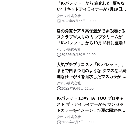
「K-パレット」から 進化した“落ちな
い”リキッドアイライナーが7月19日に
発売
クオレ株式会社
2023年6月27日 10:00
唇の角質ケア＆高保湿ができる溶ける
スクラブ※入りの リップクリームが
「K-パレット」から10月18日に登場！
クオレ株式会社
2022年9月20日 11:00
人気プチプラコスメ「K-パレット」、
まるで自まつ毛のような ダマのない綺
麗な仕上がりを追求したマスカラが リ
ニューアル＆新色追加で10月14日に発
クオレ株式会社
売！
2022年9月8日 11:00
K-パレット 1DAY TATTOO プロキャ
スト ザ・アイライナーから サンセッ
トカラーをイメージした夏の限定色
「夕陽」「茜空」を7/20に数量限定発
クオレ株式会社
売
2022年7月7日 11:00