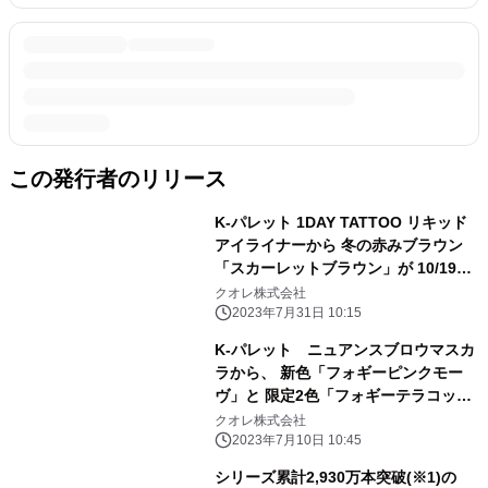
この発行者のリリース
K-パレット 1DAY TATTOO リキッド
アイライナーから 冬の赤みブラウン
「スカーレットブラウン」が 10/19に
数量限定発売
クオレ株式会社
2023年7月31日 10:15
K-パレット ニュアンスブロウマスカ
ラから、 新色「フォギーピンクモー
ヴ」と 限定2色「フォギーテラコッタ
ブラウン」、 「フォギーガーネットブ
クオレ株式会社
ラウン」を8/30(水)に同時発売
2023年7月10日 10:45
シリーズ累計2,930万本突破(※1)の