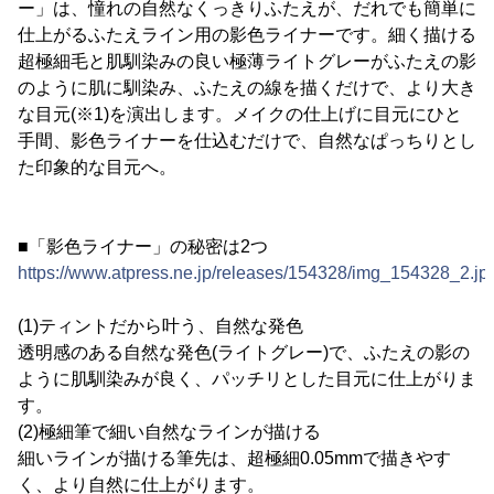
ー」は、憧れの自然なくっきりふたえが、だれでも簡単に
仕上がるふたえライン用の影色ライナーです。細く描ける
超極細毛と肌馴染みの良い極薄ライトグレーがふたえの影
のように肌に馴染み、ふたえの線を描くだけで、より大き
な目元(※1)を演出します。メイクの仕上げに目元にひと
手間、影色ライナーを仕込むだけで、自然なぱっちりとし
た印象的な目元へ。
■「影色ライナー」の秘密は2つ
https://www.atpress.ne.jp/releases/154328/img_154328_2.jp
(1)ティントだから叶う、自然な発色
透明感のある自然な発色(ライトグレー)で、ふたえの影の
ように肌馴染みが良く、パッチリとした目元に仕上がりま
す。
(2)極細筆で細い自然なラインが描ける
細いラインが描ける筆先は、超極細0.05mmで描きやす
く、より自然に仕上がります。