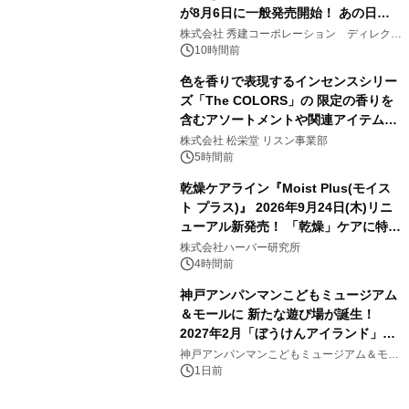
が8月6日に一般発売開始！ あの日の
3
大興奮が今甦る
株式会社 秀建コーポレーション ディレクト
アートギャラリー
10時間前
色を香りで表現するインセンスシリー
ズ「The COLORS」の 限定の香りを
含むアソートメントや関連アイテムを
4
8月6日発売
株式会社 松栄堂 リスン事業部
5時間前
乾燥ケアライン『Moist Plus(モイス
ト プラス)』 2026年9月24日(木)リニ
ューアル新発売！ 「乾燥」ケアに特化
5
し、ライン使いで潤いに満ちた肌へ
株式会社ハーバー研究所
4時間前
神戸アンパンマンこどもミュージアム
＆モールに 新たな遊び場が誕生！
2027年2月「ぼうけんアイランド」が
6
オープン
神戸アンパンマンこどもミュージアム＆モー
ル
1日前