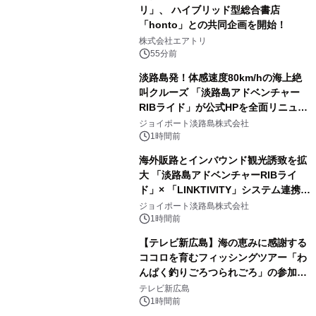
リ」、 ハイブリッド型総合書店
「honto」との共同企画を開始！
株式会社エアトリ
55分前
淡路島発！体感速度80km/hの海上絶
叫クルーズ 「淡路島アドベンチャー
RIBライド」が公式HPを全面リニュー
アル！ ～スマホで即予約完了の「スマ
ジョイポート淡路島株式会社
ート設計」へ刷新～
1時間前
海外販路とインバウンド観光誘致を拡
大 「淡路島アドベンチャーRIBライ
ド」× 「LINKTIVITY」システム連携を
開始！
ジョイポート淡路島株式会社
1時間前
【テレビ新広島】海の恵みに感謝する
ココロを育むフィッシングツアー「わ
んぱく釣りごろつられごろ」の参加小
学生を募集
テレビ新広島
1時間前