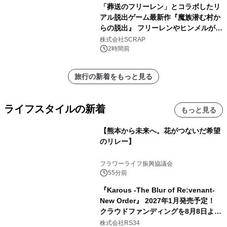
「葬送のフリーレン」とコラボしたリ
アル脱出ゲーム最新作『魔族潜む村か
らの脱出』 フリーレンやヒンメルが武
器を手に魔族を見据える描き下ろしメ
株式会社SCRAP
インビジュアル公開
2時間前
旅行の新着をもっと見る
ライフスタイルの新着
もっと見る
【熊本から未来へ。花がつないだ希望
のリレー】
フラワーライフ振興協議会
55分前
『Karous -The Blur of Re:venant-
New Order』 2027年1月発売予定！
クラウドファンディングを8月8日より
開始
株式会社RS34