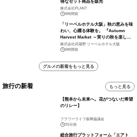
得なセット商品を販売
株式会社PLANT
6時間前
「リーベルホテル大阪」秋の恵みを味
わい、心躍る体験を。 『Autumn
Harvest Market ～実りの秋を楽しむ
ディナー&スイーツビュッフェ～』を9
株式会社武蔵野 リーベルホテル大阪
月18日より開催！
6時間前
グルメの新着をもっと見る
旅行の新着
もっと見る
【熊本から未来へ。花がつないだ希望
のリレー】
フラワーライフ振興協議会
55分前
総合旅行プラットフォーム「エアト