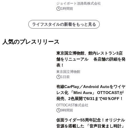
アル！ ～スマホで即予約完了の「スマ
ジョイポート淡路島株式会社
ート設計」へ刷新～
1時間前
ライフスタイルの新着をもっと見る
人気のプレスリリース
東京国立博物館、館内レストラン3店
舗をリニューアル 各店舗の詳細を発
表！
1
東京国立博物館
1日前
有線CarPlay／Android Autoをワイヤ
レス化 「Mini Aura」 OTTOCASTが
発売、2色展開で8/31まで40％OFF！
2
OTTOCAST株式会社
9時間前
仮面ライダー55周年記念！オリジナル
音源を搭載した 「音声目覚まし時計」