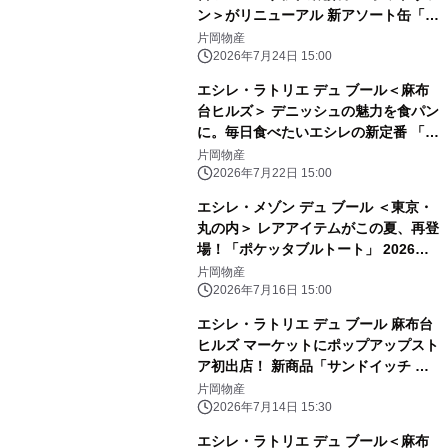
ン＞がリニューアル 新アソート缶「サ
ブレ トロワ」含む焼菓子ラインアップ
片岡物産
が刷新
2026年7月24日 15:00
エシレ・ラトリエ デュ ブール＜麻布
台ヒルズ＞ デニッシュの魅力を食パン
に。毎日食べたいエシレの新定番 「パ
ン・ダノワ・エシレ」2026年7月29日
片岡物産
（水）新発売
2026年7月22日 15:00
エシレ・メゾン デュ ブール ＜東京・
丸の内＞ レアアイテムがこの夏、再登
場！「ポケッタブルトート」 2026年7
月18日（土）～数量限定販売
片岡物産
2026年7月16日 15:00
エシレ・ラトリエ デュ ブール 麻布台
ヒルズ マーケットにポップアップスト
ア初出店！ 新商品「サンドイッチ ク
ロワッサン ぺシュ・メルバ」を先行発
片岡物産
売
2026年7月14日 15:30
エシレ・ラトリエ デュ ブール＜麻布