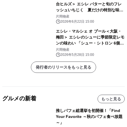
台ヒルズ＞ エシレ バターと旬のフレ
ッシュいちじく 夏だけの特別な味わ
い 「サンドイッチ クロワッサン フィ
片岡物産
グ・フレッシュ・エ・クーリ・フラン
2026年6月22日 15:00
ボワーズ」今年も登場
エシレ・マルシェ オ ブール＜大阪・
梅田＞ エシレのシューに季節限定レモ
ンの味わい 「シュー・シトロン 6個
入」新発売
片岡物産
2026年5月28日 15:00
発行者のリリースをもっと見る
グルメの新着
もっと見る
推しパフェ総選挙を初開催！「Find
Your Favorite ～秋のパフェ食べ放題
～」