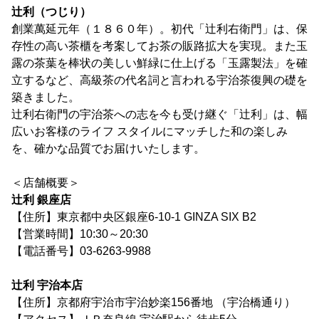
辻利（つじり）
創業萬延元年（１８６０年）。初代「辻利右衛門」は、保
存性の高い茶櫃を考案してお茶の販路拡大を実現。また玉
露の茶葉を棒状の美しい鮮緑に仕上げる「玉露製法」を確
立するなど、高級茶の代名詞と言われる宇治茶復興の礎を
築きました。
辻利右衛門の宇治茶への志を今も受け継ぐ「辻利」は、幅
広いお客様のライフ スタイルにマッチした和の楽しみ
を、確かな品質でお届けいたします。
＜店舗概要＞
辻利 銀座店
【住所】東京都中央区銀座6-10-1 GINZA SIX B2
【営業時間】10:30～20:30
【電話番号】03-6263-9988
辻利 宇治本店
【住所】京都府宇治市宇治妙楽156番地 （宇治橋通り）