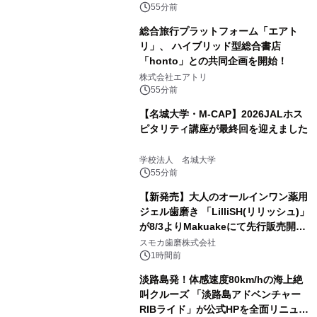
55分前
総合旅行プラットフォーム「エアト
リ」、 ハイブリッド型総合書店
「honto」との共同企画を開始！
株式会社エアトリ
55分前
【名城大学・M-CAP】2026JALホス
ピタリティ講座が最終回を迎えました
学校法人 名城大学
55分前
【新発売】大人のオールインワン薬用
ジェル歯磨き 「LilliSH(リリッシュ)」
が8/3よりMakuakeにて先行販売開
始！
スモカ歯磨株式会社
1時間前
淡路島発！体感速度80km/hの海上絶
叫クルーズ 「淡路島アドベンチャー
RIBライド」が公式HPを全面リニュー