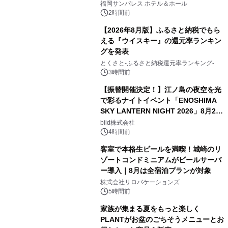
福岡サンパレス ホテル＆ホール
2時間前
【2026年8月版】ふるさと納税でもら
える『ウイスキー』の還元率ランキン
グを発表
とくさと-ふるさと納税還元率ランキング-
3時間前
【振替開催決定！】江ノ島の夜空を光
で彩るナイトイベント「ENOSHIMA
SKY LANTERN NIGHT 2026」8月22
日(土)振替開催＆受付スタート！
biid株式会社
4時間前
客室で本格生ビールを満喫！城崎のリ
ゾートコンドミニアムがビールサーバ
ー導入｜8月は全宿泊プランが対象
株式会社リロバケーションズ
5時間前
家族が集まる夏をもっと楽しく
PLANTがお盆のごちそうメニューとお