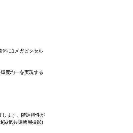
筐体に1メガピクセル
面の輝度均一を実現する
間保証します。階調特性が
RI(磁気共鳴断層撮影)