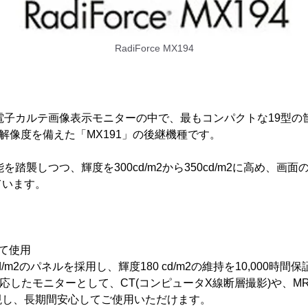
RadiForce MX194
社電子カルテ画像表示モニターの中で、最もコンパクトな19型の
ト)の解像度を備えた「MX191」の後継機種です。
能を踏襲しつつ、輝度を300cd/m2から350cd/m2に高め、画
ています。
て使用
cd/m2のパネルを採用し、輝度180 cd/m2の維持を10,000時
4※に対応したモニターとして、CT(コンピュータX線断層撮影)や、M
現し、長期間安心してご使用いただけます。