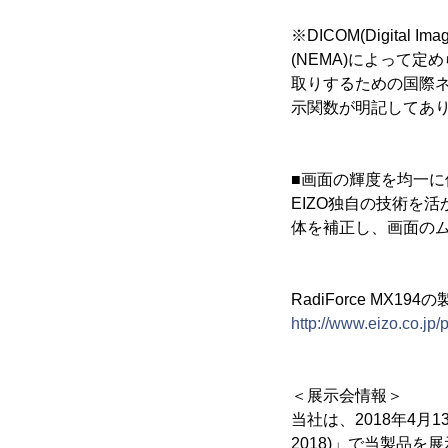
※DICOM(Digital 
(NEMA)によって
取りするための国際ネ
示関数が明記してあ
■画面の輝度を均一に
EIZO独自の技術を活かした
体を補正し、画面の
RadiForce MX19
http://www.eizo.co.jp/
＜展示会情報＞
当社は、2018年4月1
2018)」で当製品を