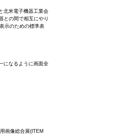
会(ACR)と北米電子機器工業会
機器との間で相互にやり
像表示のための標準表
輝度が均一になるように画面全
用画像総合展(ITEM