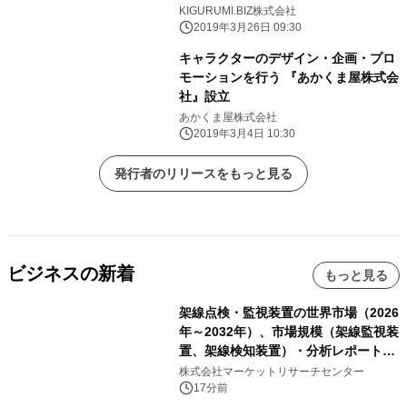
客を引き寄せる魅力がこの一冊の中
KIGURUMI.BIZ株式会社
に。
2019年3月26日 09:30
キャラクターのデザイン・企画・プロ
モーションを行う 『あかくま屋株式会
社』設立
あかくま屋株式会社
2019年3月4日 10:30
発行者のリリースをもっと見る
ビジネスの新着
もっと見る
架線点検・監視装置の世界市場（2026
年～2032年）、市場規模（架線監視装
置、架線検知装置）・分析レポートを
発表
株式会社マーケットリサーチセンター
17分前