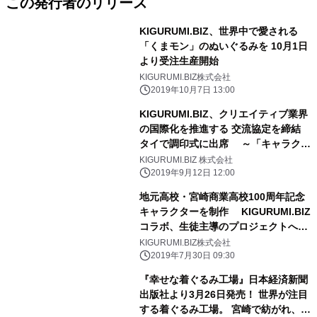
この発行者のリリース
KIGURUMI.BIZ、世界中で愛される
「くまモン」のぬいぐるみを 10月1日
より受注生産開始
KIGURUMI.BIZ株式会社
2019年10月7日 13:00
KIGURUMI.BIZ、クリエイティブ業界
の国際化を推進する 交流協定を締結
タイで調印式に出席 ～「キャラクタ
ーに命を吹き込むことの意味」につい
KIGURUMI.BIZ 株式会社
て講演～
2019年9月12日 12:00
地元高校・宮崎商業高校100周年記念
キャラクターを制作 KIGURUMI.BIZ
コラボ、生徒主導のプロジェクトへ参
加
KIGURUMI.BIZ株式会社
2019年7月30日 09:30
『幸せな着ぐるみ工場』日本経済新聞
出版社より3月26日発売！ 世界が注目
する着ぐるみ工場。 宮崎で紡がれ、顧