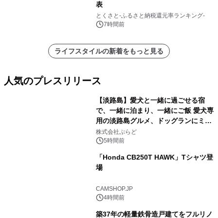
表
とくさと-ふるさと納税還元率ランキング-
7時間前
ライフスタイルの新着をもっと見る
人気のプレスリリース
【淡路島】愛犬と一緒に過ごせる宿
で、一緒に泊まり、一緒にご飯 愛犬専
用の淡路島グルメ、ドッグランにミニ
1
プール グランピングとトレーラーハウ
株式会社ぷらど
スの2施設で
5時間前
「Honda CB250T HAWK」Tシャツ登
場
2
CAMSHOP.JP
4時間前
築37年の軽量鉄骨造戸建てをフルリノ