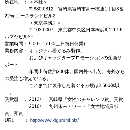
所在地 ： ＜本社＞
〒880-0812 宮崎県宮崎市高千穂通1丁目3番
22号 エースランドビル2F
＜東京事務所＞
〒103-0007 東京都中央区日本橋浜町2-17-6
ハマヤビル3F
営業時間： 9:00～17:00(土日祝日休業)
業務内容： オリジナル着ぐるみ製作、
およびキャラクタープロモーションの企画サ
ポート
年間出荷数約200体。国内外へ出荷。海外から
の受注も増えている。
これまでに製作した着ぐるみ数は2,500体以
上。
受賞歴 ： 2013年 宮崎県「女性のチャレンジ賞」受賞
2016年 九州未来アワード「女性地域貢献
賞」受賞
URL ：
http://www.kigurumi.biz/