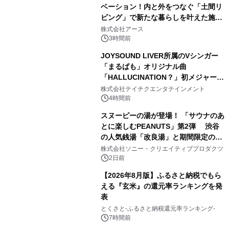
ベーション！内と外をつなぐ「土間リ
ビング」で新たな暮らしを叶えた施工
3
事例を株式会社アースが公開
株式会社アース
3時間前
JOYSOUND LIVER所属のVシンガー
「まるぱも」オリジナル曲
「HALLUCINATION？」初メジャー配
4
信リリース決定！
株式会社テイチクエンタテインメント
4時間前
スヌーピーの湯が登場！ 「サウナのあ
とに楽しむPEANUTS」第2弾 渋谷
の人気銭湯「改良湯」と期間限定のコ
5
ラボレーション サウナイキタイコラ
株式会社ソニー・クリエイティブプロダクツ
ボグッズも発売決定！
2日前
【2026年8月版】ふるさと納税でもら
える『玄米』の還元率ランキングを発
表
6
とくさと-ふるさと納税還元率ランキング-
7時間前