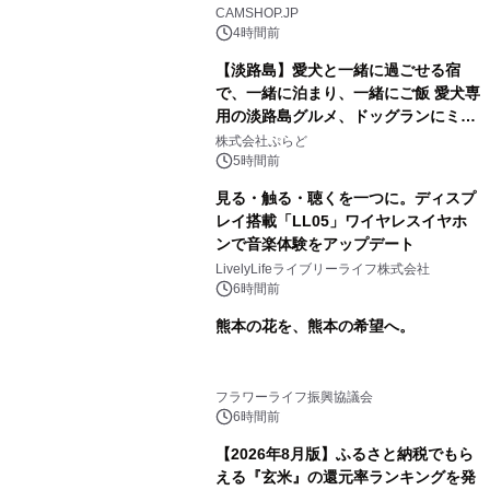
CAMSHOP.JP
4時間前
【淡路島】愛犬と一緒に過ごせる宿
で、一緒に泊まり、一緒にご飯 愛犬専
用の淡路島グルメ、ドッグランにミニ
プール グランピングとトレーラーハウ
株式会社ぷらど
スの2施設で
5時間前
見る・触る・聴くを一つに。ディスプ
レイ搭載「LL05」ワイヤレスイヤホ
ンで音楽体験をアップデート
LivelyLifeライブリーライフ株式会社
6時間前
熊本の花を、熊本の希望へ。
フラワーライフ振興協議会
6時間前
【2026年8月版】ふるさと納税でもら
える『玄米』の還元率ランキングを発