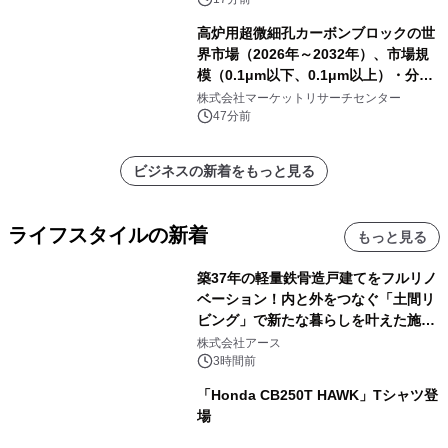
高炉用超微細孔カーボンブロックの世
界市場（2026年～2032年）、市場規
模（0.1μm以下、0.1μm以上）・分析
レポートを発表
株式会社マーケットリサーチセンター
47分前
ビジネスの新着をもっと見る
ライフスタイルの新着
もっと見る
築37年の軽量鉄骨造戸建てをフルリノ
ベーション！内と外をつなぐ「土間リ
ビング」で新たな暮らしを叶えた施工
事例を株式会社アースが公開
株式会社アース
3時間前
「Honda CB250T HAWK」Tシャツ登
場