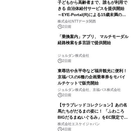
子どもから高齢者まで、誰もが利用で
きる 自治体給付サービスを提供開始
～EYE-Portal(R)による15歳未満の本
人認証と デジタルデバイド対策で実現
株式会社NTTデータ関西
～
2日前
「乗換案内」アプリ、 マルチモーダル
経路検索を多言語で提供開始
ジョルダン株式会社
2日前
東尋坊や永平寺など福井観光に便利！
京福バスの6種の企画乗車券をモバイ
ルチケットで販売開始
ジョルダン株式会社、京福バス株式会社
2日前
【サラブレッドコレクション】あの名
馬たちがだるまの姿に！ 「ふわころ
BIGだるまぬいぐるみ」をEC限定で受
注販売開始
株式会社エスケイジャパン
4日前