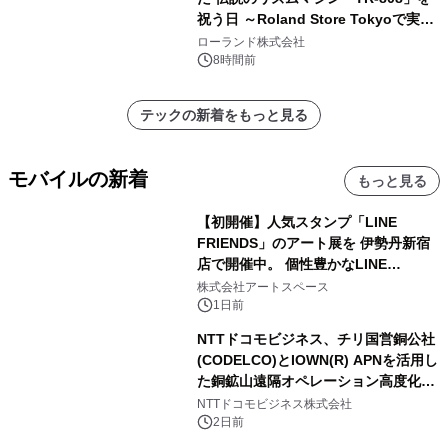
祝う日 ～Roland Store Tokyoで実機
を展示しての 記念キャンペーンを開
ローランド株式会社
催 英国ラジオ「NTS」の 特別プログ
8時間前
ラムや、「TR-808」を愛する伝説的
アーティストを フィーチャーしたアニ
テックの新着をもっと見る
メーションを公開～
モバイルの新着
もっと見る
【初開催】人気スタンプ「LINE
FRIENDS」のアート展を 伊勢丹新宿
店で開催中。 個性豊かなLINE
FRIENDSの仲間たちが インテリアア
株式会社アートスペース
ートとして新たな魅力を発信。
1日前
NTTドコモビジネス、チリ国営銅公社
(CODELCO)とIOWN(R) APNを活用し
た銅鉱山遠隔オペレーション高度化に
向けた調査・実証を開始
NTTドコモビジネス株式会社
2日前