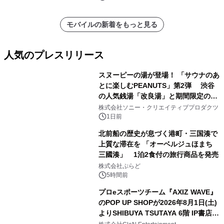
モバイルの新着をもっと見る
人気のプレスリリース
スヌーピーの湯が登場！ 「サウナのあ
とに楽しむPEANUTS」第2弾 渋谷
の人気銭湯「改良湯」と期間限定のコ
1
ラボレーション サウナイキタイコラ
株式会社ソニー・クリエイティブプロダクツ
ボグッズも発売決定！
1日前
北前船の歴史が息づく港町・三国湊で
上質な滞在を 「オーベルジュほまち
三國湊」 1泊2食付の旅行商品を発売
2
株式会社ぷらど
5時間前
プロeスポーツチーム『AXIZ WAVE』
のPOP UP SHOPが2026年8月1日(土)
よりSHIBUYA TSUTAYA 6階 IP書店で
3
開催決定！！