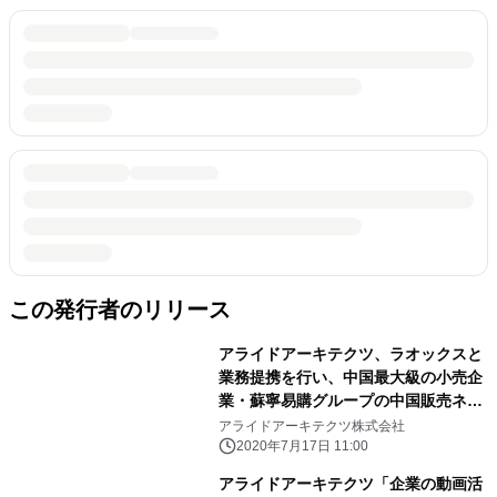
この発行者のリリース
アライドアーキテクツ、ラオックスと
業務提携を行い、中国最大級の小売企
業・蘇寧易購グループの中国販売ネッ
トワークを活用した中国向け販売パッ
アライドアーキテクツ株式会社
ケージを提供開始
2020年7月17日 11:00
アライドアーキテクツ「企業の動画活