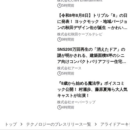
株式会社ClaN Entertainment
5時間前
【令和8年8月8日】トリプル「8」の日
に発表！ ヨックモック・地域バージョ
ンの秋田デザイン缶が誕生 ～かわいい
4
秋田犬の子犬と秋田の四季と名所を巡
株式会社秋田ケーブルテレビ
るパッケージ～ 9月1日(火)秋田県内で
9時間前
販売開始
SNS200万回再生の「消えたドア」の
謎が明かされる、建築面積9坪のシニ
ア向けコンパクトバリアフリー住宅が
5
誕生
株式会社アース
5時間前
『8歳から始める魔法学』ボイスコミ
ック公開！ 村瀬歩、藤原夏海ら大人気
キャストが出演！
6
株式会社オーバーラップ
4時間前
トップ
テクノロジーのプレスリリース一覧
アライドアーキ