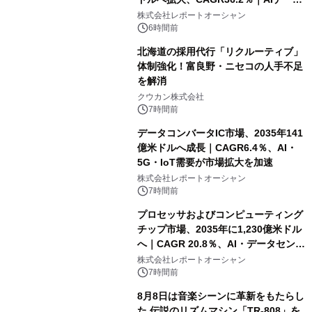
センター・高速光通信需要が成長を加
株式会社レポートオーシャン
速
6時間前
北海道の採用代行「リクルーティブ」
体制強化！富良野・ニセコの人手不足
を解消
クウカン株式会社
7時間前
データコンバータIC市場、2035年141
億米ドルへ成長｜CAGR6.4％、AI・
5G・IoT需要が市場拡大を加速
株式会社レポートオーシャン
7時間前
プロセッサおよびコンピューティング
チップ市場、2035年に1,230億米ドル
へ｜CAGR 20.8％、AI・データセンタ
ー需要が成長を牽引
株式会社レポートオーシャン
7時間前
8月8日は音楽シーンに革新をもたらし
た 伝説のリズムマシン「TR-808」を