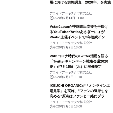
用における実態調査 2020年」を実施
アライドアーキテクツ株式会社
2020年7月14日 11:00
VstarJapanが中国進出支援を手掛け
るYouTuber/Artistあさぎーにょが
Weibo主催イベントで2年連続インフ
ルエンサー部門賞を受賞！
アライドアーキテクツ株式会社
2020年7月9日 13:00
Withコロナ時代のTwitter活用を語る
「Twitterキャンペーン戦略会議2020
夏」が7月15日（水）に開催決定
アライドアーキテクツ株式会社
2020年7月7日 11:10
IKEUCHI ORGANICが「オンライン工
場見学」を実施、”ファンの気持ちを
高める”原点はファンと一緒にブラン
ドを創るという想い
アライドアーキテクツ株式会社
2020年7月6日 13:00