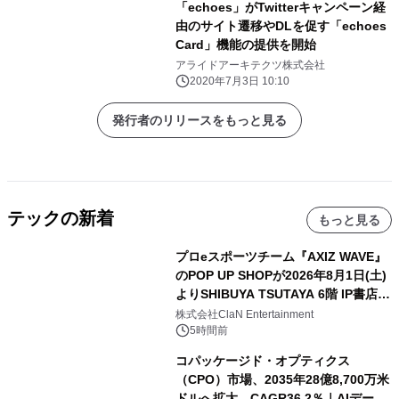
「echoes」がTwitterキャンペーン経
由のサイト遷移やDLを促す「echoes
Card」機能の提供を開始
アライドアーキテクツ株式会社
2020年7月3日 10:10
発行者のリリースをもっと見る
テックの新着
もっと見る
プロeスポーツチーム『AXIZ WAVE』
のPOP UP SHOPが2026年8月1日(土)
よりSHIBUYA TSUTAYA 6階 IP書店で
開催決定！！
株式会社ClaN Entertainment
5時間前
コパッケージド・オプティクス
（CPO）市場、2035年28億8,700万米
ドルへ拡大、CAGR36.2％｜AIデータ