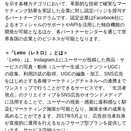
を示す各種カテゴリにおいて、革新的な技術で確実なマー
ケティング効果を実証した企業に対し認定バッジを授与す
るパートナープログラムです。認定企業はFacebook社に
よるオフィシャルのサポートやAPIを活用した独自機能の
開発が可能となるほか、各パートナーセンターを通じて世
界各国の企業とのビジネスが可能となります。
＜「Letro（レトロ）」とは＞
「Letro」は、Instagram上にユーザーが投稿した商品・サ
ービスの写真・動画（ユーザー生成コンテンツ＝UGC）
の収集、利用許諾の取得、UGCの編集・加工、SNS広告
をはじめとする各種マーケティングチャネルへの連携まで
ワンストップで行うことができるサービスです。「生活者
視点」のクリエイティブをSNS広告やオウンドメディア
に活用することで、ユーザーの視覚・感覚に違和感なく馴
染むマーケティング施策が可能となり、施策全体の成果を
高めることができます。2017年5月より、広告担当者自身
が直接的に運用を行えるセルフサーブ型プランを提供して
います。サービス詳細ページ：