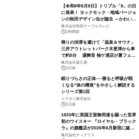
【令和8年8月8日】トリプル「8」の日
に発表！ ヨックモック・地域バージョ
ンの秋田デザイン缶が誕生 ～かわいい
2
秋田犬の子犬と秋田の四季と名所を巡
株式会社秋田ケーブルテレビ
るパッケージ～ 9月1日(火)秋田県内で
1時間前
販売開始
帰りの渋滞を避けて「温泉＆サウナ」
三井アウトレットパーク木更津から車
で約5分 湯舞音 袖ケ浦店が夏フェア
3
メニューを提供
株式会社楽久屋
1日前
眠りづらさの正体──寝ると呼吸が弱
くなる"体の構造"をやさしく解説する
シリーズ第1回
4
トラタニ株式会社
1日前
1833年に英国王室御用達を賜った世界
初のウイスキー 『ロイヤル・ブラック
ラ』の旗艦店が2026年6月新宿に誕
5
生 バカルディ ジャパンと連携した
株式会社ティグリス