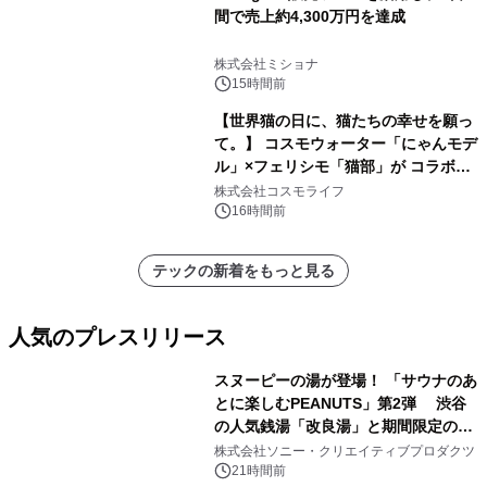
間で売上約4,300万円を達成
株式会社ミショナ
15時間前
【世界猫の日に、猫たちの幸せを願っ
て。】 コスモウォーター「にゃんモデ
ル」×フェリシモ「猫部」が コラボキ
ャンペーンを実施
株式会社コスモライフ
16時間前
テックの新着をもっと見る
人気のプレスリリース
スヌーピーの湯が登場！ 「サウナのあ
とに楽しむPEANUTS」第2弾 渋谷
の人気銭湯「改良湯」と期間限定のコ
1
ラボレーション サウナイキタイコラ
株式会社ソニー・クリエイティブプロダクツ
ボグッズも発売決定！
21時間前