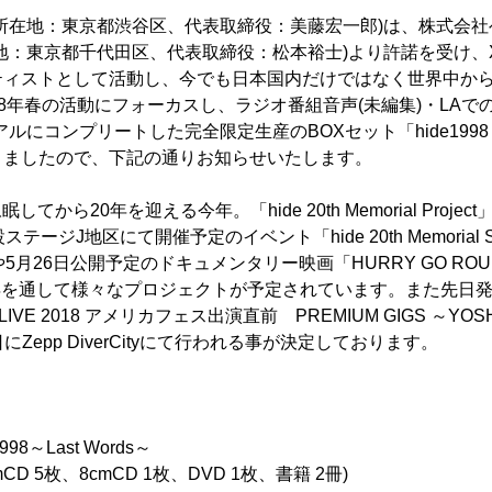
所在地：東京都渋谷区、代表取締役：美藤宏一郎)は、株式会
地：東京都千代田区、代表取締役：松本裕士)より許諾を受け、X 
ティストとして活動し、今でも日本国内だけではなく世界中か
998年春の活動にフォーカスし、ラジオ番組音声(未編集)・LAで
ルにコンプリートした完全限定生産のBOXセット「hide1998～La
りましたので、下記の通りお知らせいたします。
してから20年を迎える今年。「hide 20th Memorial Proje
テージJ地区にて開催予定のイベント「hide 20th Memorial 
］」や5月26日公開予定のドキュメンタリー映画「HURRY GO R
年を通して様々なプロジェクトが予定されています。また先日
N LIVE 2018 アメリカフェス出演直前 PREMIUM GIGS ～Y
1日にZepp DiverCityにて行われる事が決定しております。
8～Last Words～
、8cmCD 1枚、DVD 1枚、書籍 2冊)