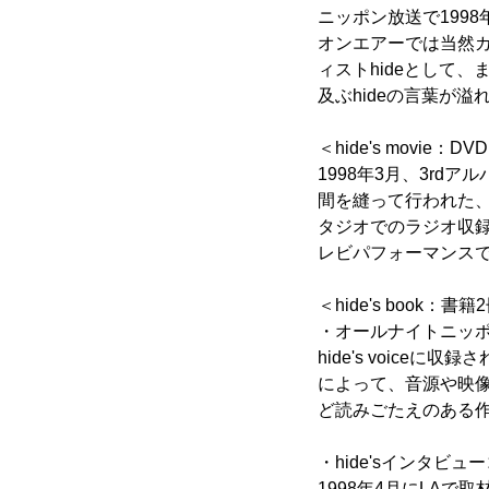
ニッポン放送で1998
オンエアーでは当然
ィストhideとして
及ぶhideの言葉が溢
＜hide's movie：D
1998年3月、3rd
間を縫って行われた
タジオでのラジオ収
レビパフォーマンスで
＜hide's book：書籍
・オールナイトニッ
hide's voic
によって、音源や映
ど読みごたえのある
・hide'sインタビュ
1998年4月にLAで