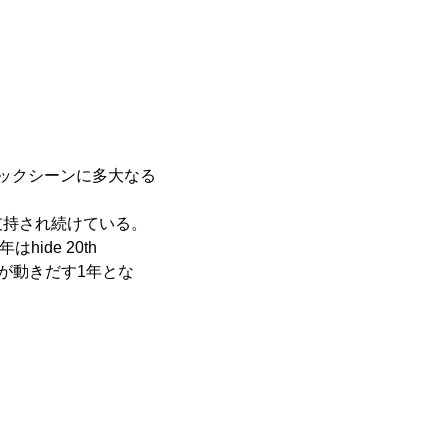
ージックシーンに多大なる
支持され続けている。
ide 20th
クトが動きだす1年とな