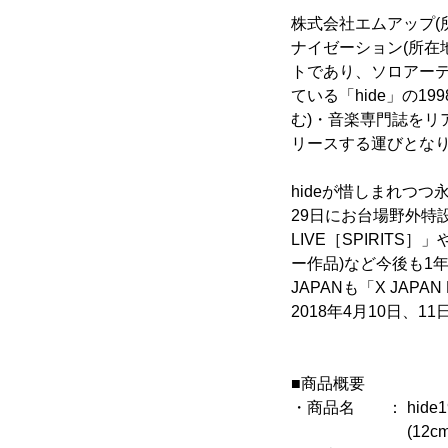
株式会社エムアップ(
ナイゼーション(所在
トであり、ソロアー
ている「hide」の1
む)・音楽専門誌をリア
リースする運びとな
hideが惜しまれつつ永眠
29日にお台場野外特設ス
LIVE［SPIRITS
ー作品)など今後も1
JAPANも「X JAPA
2018年4月10日、1
■商品概要
・商品名 ： hide199
(12cmCD 5枚