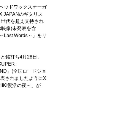
社ヘッドワックスオーガ
JAPANのギタリス
ら世代を超え支持され
の映像(未発表を含
st Words～」をリ
ct」と銘打ち4月28日、
SUPER
OUND」(全国ロードショ
発表されましたようにX
OSHIKI復活の夜～」が