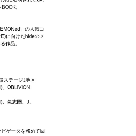
BOOK。
LEMONed」の人気コ
RE)に向けたhideのメ
れる作品。
野外特設ステージJ地区
)、OBLIVION
PAN)、氣志團、J、
がナビゲータを務めて回