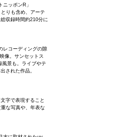
イトニッポンR」
りとりも含め、アーテ
総収録時間約210分に
。そのレコーディングの隙
映像。サンセットス
録風景も。ライブやテ
し出された作品。
ジを文字で表現すること
貴重な写真や、年表な
4月末に取材されたuv、