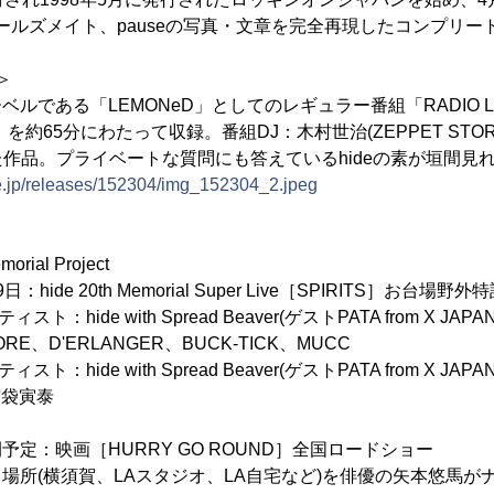
フールズメイト、pauseの写真・文章を完全再現したコンプリート
枚＞
のレーベルである「LEMONeD」としてのレギュラー番組「RADIO 
ice」を約65分にわたって収録。番組DJ：木村世治(ZEPPET STO
作品。プライベートな質問にも答えているhideの素が垣間見
ne.jp/releases/152304/img_152304_2.jpeg
orial Project
日：hide 20th Memorial Super Live［SPIRITS］お台場
：hide with Spread Beaver(ゲストPATA from X JAPAN
ORE、D'ERLANGER、BUCK-TICK、MUCC
ト：hide with Spread Beaver(ゲストPATA from X JA
、布袋寅泰
公開予定：映画［HURRY GO ROUND］全国ロードショー
ある場所(横須賀、LAスタジオ、LA自宅など)を俳優の矢本悠馬