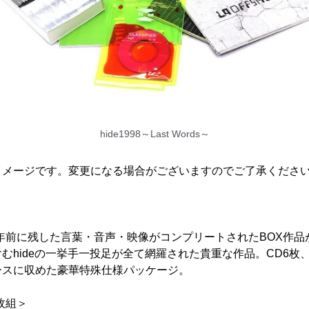
hide1998～Last Words～
イメージです。変更になる場合がございますのでご了承くださ
eが20年前に残した言葉・音声・映像がコンプリートされたBOX作
むhideの一挙手一投足が全て網羅された貴重な作品。CD6枚、
ースに収めた豪華特殊仕様パッケージ。
D4枚組＞