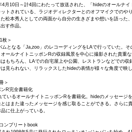
年4月10日～計4回にわたって放送された、「hideのオールナ
カットされている、ラジオディレクターとのオフマイクでのや
、また松本秀人としての両面から自分の生きざまや想いを語った、
れ出す作品。
VD1枚＞
アルバムとなる「Ja,zoo」のレコーディングをLAで行っていた
、オールナイトニッポンRの収録風景を中心に撮影された貴重な
録はもちろん、LAでの自宅屋上や公園、レストランなどでの収
は見られない、リラックスしたhideの表情が様々な角度で映
2冊＞
ポンR完全書籍化
eに収録されているオールナイトニッポンRを書籍化。hideのメッセー
像とはまた違ったメッセージを感じ取ることができる。さらに
作品に仕上がっている。
ーコンプリートbook
取材され1998年5月に発行されたロッキンオンジャパンを始め、