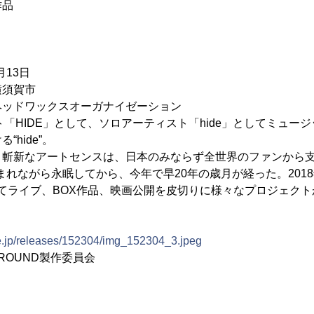
作品
月13日
横須賀市
ッドワックスオーガナイゼーション
スト「HIDE」として、ソロアーティスト「hide」としてミュ
hide”。
と斬新なアートセンスは、日本のみならず全世界のファンから
まれながら永眠してから、今年で早20年の歳月が経った。2018年はh
ojectとしてライブ、BOX作品、映画公開を皮切りに様々なプロジェ
ne.jp/releases/152304/img_152304_3.jpeg
GO ROUND製作委員会