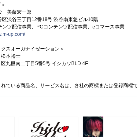
プ＞
役 美藤宏一郎
区渋谷三丁目12番18号 渋谷南東急ビル10階
テンツ配信事業、PCコンテンツ配信事業、eコマース事業
w.m-up.com/
ックスオーガナイゼーション＞
 松本裕士
九段南二丁目5番5号 イシカワBLD 4F
されている商品名、サービス名は、各社の商標または登録商標