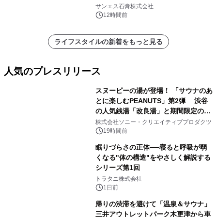
れました。
サンエス石膏株式会社
12時間前
ライフスタイルの新着をもっと見る
人気のプレスリリース
スヌーピーの湯が登場！ 「サウナのあ
とに楽しむPEANUTS」第2弾 渋谷
の人気銭湯「改良湯」と期間限定のコ
1
ラボレーション サウナイキタイコラ
株式会社ソニー・クリエイティブプロダクツ
ボグッズも発売決定！
19時間前
眠りづらさの正体──寝ると呼吸が弱
くなる"体の構造"をやさしく解説する
シリーズ第1回
2
トラタニ株式会社
1日前
帰りの渋滞を避けて「温泉＆サウナ」
三井アウトレットパーク木更津から車