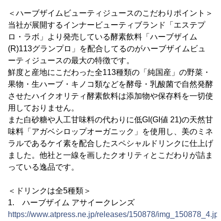
＜ハーブザイムビューティジュースのこだわりポイント＞
当社が展開するインナービューティブランド「エステプ
ロ・ラボ」より発売している酵素飲料「ハーブザイム
(R)113グランプロ」を配合してるのがハーブザイムビュ
ーティジュースの最大の特徴です。
鮮度と産地にこだわった全113種類の「純国産」の野菜・
果物・生ハーブ・キノコ類などを酵母・乳酸菌で自然発酵
させたハイクオリティ酵素飲料は添加物や保存料を一切使
用しておりません。
また白砂糖や人工甘味料の代わりに低GI(GI値 21)の天然甘
味料「アガベシロップオーガニック」を使用し、美のミネ
ラルであるケイ素を配合したスペシャルドリンクに仕上げ
ました。他社と一線を画したクオリティとこだわりが詰ま
っている逸品です。
＜ドリンクは全5種類＞
1. ハーブザイム アサイークレンズ
https://www.atpress.ne.jp/releases/150878/img_150878_4.jp