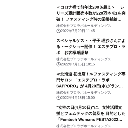
＜コロナ禍で前年比200％超え＞ シ
リーズ累計販売本数が220万本※1を突
破！ ファスティング時の栄養補給
に“エステプロ・ラボ”の ハイクラス酵
株式会社プロラボホールディングス
素飲料「ハーブザイム113グランプ
2022年7月29日 11:45
ロ」
スペシャルゲスト・平子 理沙さんによ
るトークショー開催！ エステプロ・ラ
ボ お客様感謝祭
株式会社プロラボホールディングス
2022年7月15日 10:15
≪北海道 初出店！≫ファスティング専
門サロン 「エステプロ・ラボ
SAPPORO」が 4月20日(水)グランド
オープン！
株式会社プロラボホールディングス
2022年4月18日 15:00
“女性の日(4月10日)”に、女性活躍支
援とフェムテックの普及を 目的とした
「Femtech Womans FESTA2022」
を開催！
株式会社プロラボホールディングス