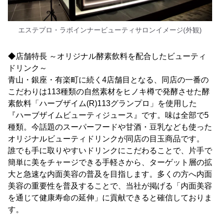
エステプロ・ラボインナービューティサロンイメージ(外観)
◆店舗特長 ～オリジナル酵素飲料を配合したビューティ
ドリンク～
青山・銀座・有楽町に続く4店舗目となる、同店の一番の
こだわりは113種類の自然素材をヒノキ樽で発酵させた酵
素飲料「ハーブザイム(R)113グランプロ」を使用した
『ハーブザイムビューティジュース』です。味は全部で5
種類。今話題のスーパーフードや甘酒・豆乳なども使った
オリジナルビューティドリンクが同店の目玉商品です。
誰でも手に取りやすいドリンクにこだわることで、片手で
簡単に美をチャージできる手軽さから、ターゲット層の拡
大と急速な内面美容の普及を目指します。多くの方へ内面
美容の重要性を普及することで、当社が掲げる「内面美容
を通じて健康寿命の延伸」に貢献できると確信しておりま
す。