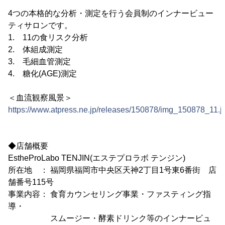
4つの本格的な分析・測定を行う会員制のインナービュー
ティサロンです。
1. 11の食リスク分析
2. 体組成測定
3. 毛細血管測定
4. 糖化(AGE)測定
＜血流観察風景＞
https://www.atpress.ne.jp/releases/150878/img_150878_11.j
◆店舗概要
EstheProLabo TENJIN(エステプロラボ テンジン)
所在地 ： 福岡県福岡市中央区天神2丁目1号東6番街 店
舗番号115号
事業内容： 食育カウンセリング事業・ファスティング指
導・
スムージー・酵素ドリンク等のインナービュ