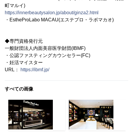
町マルイ)
https://innerbeautysalon.jp/about/ginza2.html
・EstheProLabo MACAU(エステプロ・ラボマカオ)
◆専門資格発行元
一般財団法人内面美容医学財団(IBMF)
・公認ファスティングカウンセラー(FC)
・妊活マイスター
URL：
https://ibmf.jp/
すべての画像