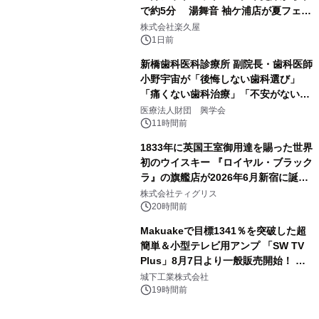
で約5分 湯舞音 袖ケ浦店が夏フェア
3
メニューを提供
株式会社楽久屋
1日前
新橋歯科医科診療所 副院長・歯科医師
小野宇宙が「後悔しない歯科選び」
「痛くない歯科治療」「不安がない治
4
療計画」をテーマに専門監修
医療法人財団 興学会
11時間前
1833年に英国王室御用達を賜った世界
初のウイスキー 『ロイヤル・ブラック
ラ』の旗艦店が2026年6月新宿に誕
5
生 バカルディ ジャパンと連携した
株式会社ティグリス
没入型バー「BAR Arca」
20時間前
Makuakeで目標1341％を突破した超
簡単＆小型テレビ用アンプ 「SW TV
Plus」8月7日より一般販売開始！ ケ
6
ーブル1本つなぐだけ、テレビの音が
城下工業株式会社
ぐっと豊かに
19時間前