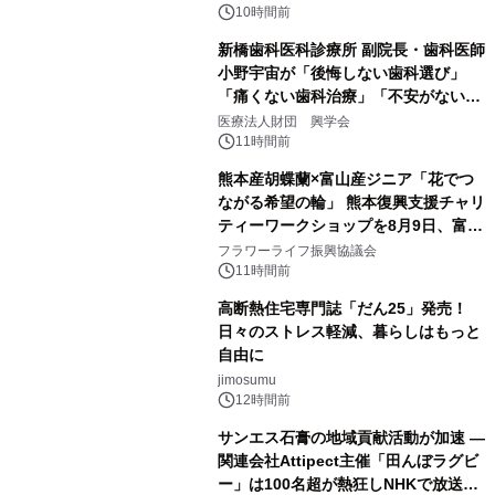
10時間前
新橋歯科医科診療所 副院長・歯科医師
小野宇宙が「後悔しない歯科選び」
「痛くない歯科治療」「不安がない治
療計画」をテーマに専門監修
医療法人財団 興学会
11時間前
熊本産胡蝶蘭×富山産ジニア「花でつ
ながる希望の輪」 熊本復興支援チャリ
ティーワークショップを8月9日、富
山・射水で開催
フラワーライフ振興協議会
11時間前
高断熱住宅専門誌「だん25」発売！
日々のストレス軽減、暮らしはもっと
自由に
jimosumu
12時間前
サンエス石膏の地域貢献活動が加速 ―
関連会社Attipect主催「田んぼラグビ
ー」は100名超が熱狂しNHKで放送さ