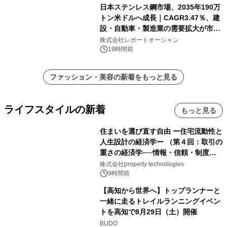
日本ステンレス鋼市場、2035年190万
トン米ドルへ成長｜CAGR3.47％、建
設・自動車・製造業の需要拡大が市場
を牽引
株式会社レポートオーシャン
19時間前
ファッション・美容の新着をもっと見る
ライフスタイルの新着
もっと見る
住まいを選び直す自由 ー住宅流動性と
人生設計の経済学ー （第４回：取引の
重さの経済学──情報・信頼・制度を
PropTechはどう組み替えるか）｜
株式会社property technologies
PropTech-Lab
9時間前
【高知から世界へ】トップランナーと
一緒に走るトレイルランニングイベン
トを高知で8月29日（土）開催
BUDO