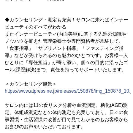
◆カウンセリング・測定も充実！サロンに来ればインナー
ビューティのすべてがわかる
またインナービューティ(内面美容)に関する先進の知識や
ノウハウを揃えた管理栄養士や専門資格者が常駐して、
「食事指導」「サプリメント指導」「ファスティング指
導」などが受けられるのも魅力のひとつです。お客様一人
ひとりに「専任担当」が寄り添い、個々の目的に沿ったゴ
ール(課題解決)まで、責任を持ってサポートいたします。
＜カウンセリング風景＞
https://www.atpress.ne.jp/releases/150878/img_150878_10.j
サロン内には11の食リスク分析や血流測定、糖化(AGE)測
定、体組成測定などの体内測定も充実しており、日々の食
事習慣・生活習慣の改善が目で見てわかるのもお客様から
お喜びのお声をいただいております。