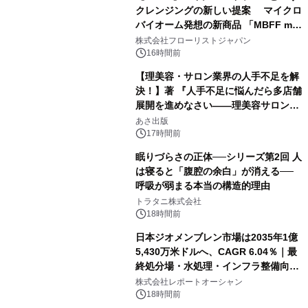
クレンジングの新しい提案 マイクロ
バイオーム発想の新商品 「MBFF mb
クレンジングPRO」を2026年8月6日
株式会社フローリストジャパン
発売
16時間前
【理美容・サロン業界の人手不足を解
決！】著 『人手不足に悩んだら多店舗
展開を進めなさい――理美容サロン
「多店舗展開」の教科書』2026年8月
あさ出版
24日（月）発売
17時間前
眠りづらさの正体──シリーズ第2回 人
は寝ると「腹腔の余白」が消える──
呼吸が弱まる本当の構造的理由
トラタニ株式会社
18時間前
日本ジオメンブレン市場は2035年1億
5,430万米ドルへ、CAGR 6.04％｜最
終処分場・水処理・インフラ整備向け
需要拡大
株式会社レポートオーシャン
18時間前