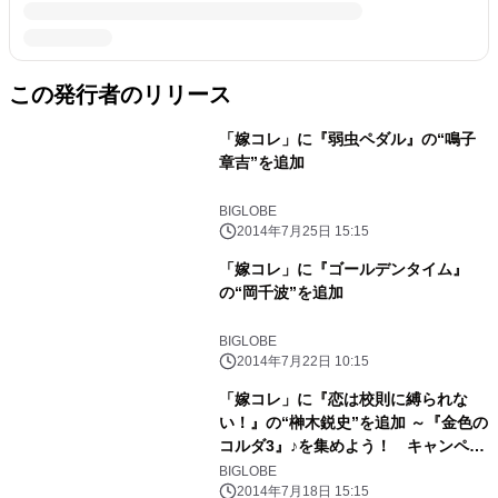
この発行者のリリース
「嫁コレ」に『弱虫ペダル』の“鳴子
章吉”を追加
BIGLOBE
2014年7月25日 15:15
「嫁コレ」に『ゴールデンタイム』
の“岡千波”を追加
BIGLOBE
2014年7月22日 10:15
「嫁コレ」に『恋は校則に縛られな
い！』の“榊木鋭史”を追加 ～『金色の
コルダ3』♪を集めよう！ キャンペー
ンも実施～
BIGLOBE
2014年7月18日 15:15