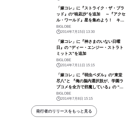
「嫁コレ」に『ストライク・ザ・ブラ
ッド』の“暁凪沙”を追加 ～『アクセ
ル・ワールド』星を集めよう！ キャ
ンペーンも実施～
BIGLOBE
2014年7月15日 13:30
「嫁コレ」に『神さまのいない日曜
日』の “ディー・エンジー・ストラト
ミットス”を追加
BIGLOBE
2014年7月11日 15:15
「嫁コレ」に『弱虫ペダル』の“東堂
尽八”と 『俺の脳内選択肢が、学園ラ
ブコメを全力で邪魔している』の “遊
王子謳歌”を追加
BIGLOBE
2014年7月8日 15:15
発行者のリリースをもっと見る