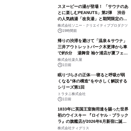
スヌーピーの湯が登場！ 「サウナのあ
とに楽しむPEANUTS」第2弾 渋谷
の人気銭湯「改良湯」と期間限定のコ
1
ラボレーション サウナイキタイコラ
株式会社ソニー・クリエイティブプロダクツ
ボグッズも発売決定！
19時間前
帰りの渋滞を避けて「温泉＆サウナ」
三井アウトレットパーク木更津から車
で約5分 湯舞音 袖ケ浦店が夏フェア
2
メニューを提供
株式会社楽久屋
1日前
眠りづらさの正体──寝ると呼吸が弱
くなる"体の構造"をやさしく解説する
シリーズ第1回
3
トラタニ株式会社
1日前
1833年に英国王室御用達を賜った世界
初のウイスキー 『ロイヤル・ブラック
ラ』の旗艦店が2026年6月新宿に誕
4
生 バカルディ ジャパンと連携した
株式会社ティグリス