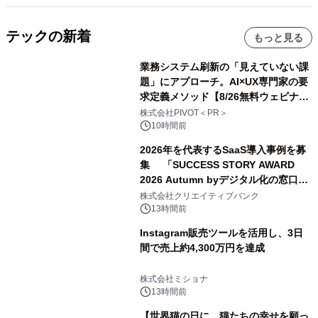
テックの新着
もっと見る
業務システム刷新の「見えていない課
題」にアプローチ。AI×UX専門家の要
求定義メソッド【8/26無料ウェビナ
ー】株式会社PIVOT
株式会社PIVOT＜PR＞
10時間前
2026年を代表するSaaS導入事例を募
集 「SUCCESS STORY AWARD
2026 Autumn byデジタル化の窓口」
開催
株式会社クリエイティブバンク
13時間前
Instagram販売ツールを活用し、3日
間で売上約4,300万円を達成
株式会社ミショナ
13時間前
【世界猫の日に、猫たちの幸せを願っ