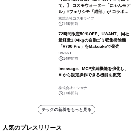
て。】 コスモウォーター「にゃんモデ
ル」×フェリシモ「猫部」が コラボキ
ャンペーンを実施
株式会社コスモライフ
14時間前
72時間限定50％OFF、UWANT、同社
最軽量1.04kgの自動ゴミ収集掃除機
「V700 Pro」をMakuakeで発売
UWANT
14時間前
lmessage、MCP接続機能を強化し、
AIから設定操作できる機能を拡充
株式会社ミショナ
17時間前
テックの新着をもっと見る
人気のプレスリリース