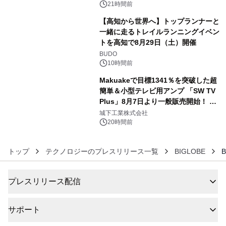
没入型バー「BAR Arca」
21時間前
【高知から世界へ】トップランナーと
一緒に走るトレイルランニングイベン
トを高知で8月29日（土）開催
5
BUDO
10時間前
Makuakeで目標1341％を突破した超
簡単＆小型テレビ用アンプ 「SW TV
Plus」8月7日より一般販売開始！ ケ
6
ーブル1本つなぐだけ、テレビの音が
城下工業株式会社
ぐっと豊かに
20時間前
トップ
テクノロジーのプレスリリース一覧
BIGLOBE
プレスリリース配信
サポート