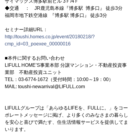
ザイマックス博多駅前ビル 3Ｆ/4Ｆ
◆交通 ： JR鹿児島本線『博多駅 博多口』 徒歩3分
福岡市地下鉄空港線 『博多駅 博多口』 徒歩3分
セミナー詳細URL：
http://toushi.homes.co.jp/event/20180218/?
cmp_id=03_poexee_00000016
■本件に関するお問い合わせ
LIFULL HOME’S事業本部 分譲マンション・不動産投資事
業部 不動産投資ユニット
TEL：03-6774-1672（受付時間：10:00～19：00）
MAIL: toushi-newarrival@LIFULL.com
LIFULLグループは「あらゆるLIFEを、FULLに。」をコー
ポレートメッセージに掲げ、より多くのみなさまの暮らし
を安心と喜びで満たす、住生活情報サービスを提供してま
いります。