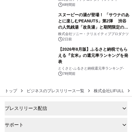
4時間前
スヌーピーの湯が登場！ 「サウナのあ
とに楽しむPEANUTS」第2弾 渋谷
の人気銭湯「改良湯」と期間限定のコ
5
ラボレーション サウナイキタイコラ
株式会社ソニー・クリエイティブプロダクツ
ボグッズも発売決定！
2日前
【2026年8月版】ふるさと納税でもら
える『玄米』の還元率ランキングを発
表
6
とくさと-ふるさと納税還元率ランキング-
7時間前
トップ
ビジネスのプレスリリース一覧
株式会社LIFULL
プレスリリース配信
サポート