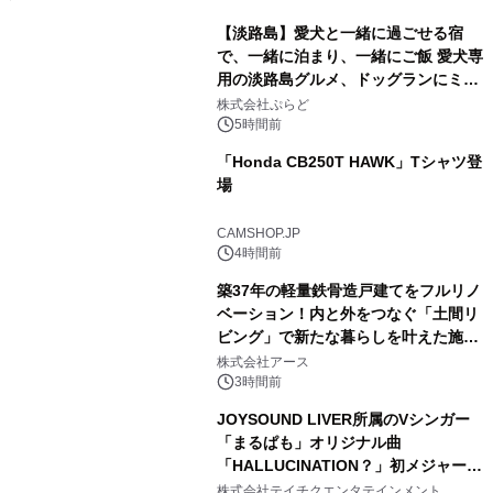
【淡路島】愛犬と一緒に過ごせる宿
で、一緒に泊まり、一緒にご飯 愛犬専
用の淡路島グルメ、ドッグランにミニ
1
プール グランピングとトレーラーハウ
株式会社ぷらど
スの2施設で
5時間前
「Honda CB250T HAWK」Tシャツ登
場
2
CAMSHOP.JP
4時間前
築37年の軽量鉄骨造戸建てをフルリノ
ベーション！内と外をつなぐ「土間リ
ビング」で新たな暮らしを叶えた施工
3
事例を株式会社アースが公開
株式会社アース
3時間前
JOYSOUND LIVER所属のVシンガー
「まるぱも」オリジナル曲
「HALLUCINATION？」初メジャー配
4
信リリース決定！
株式会社テイチクエンタテインメント