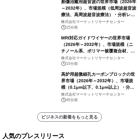
創傷治癒用超音波の世界市場（2026年
～2032年）、市場規模（低周波超音波
療法、高周波超音波療法）・分析レポ
ートを発表
株式会社マーケットリサーチセンター
15分前
MRI対応ガイドワイヤーの世界市場
（2026年～2032年）、市場規模（ニ
チノール系、ポリマー被覆複合材、そ
の他）・分析レポートを発表
株式会社マーケットリサーチセンター
15分前
高炉用超微細孔カーボンブロックの世
界市場（2026年～2032年）、市場規
模（0.1μm以下、0.1μm以上）・分析
レポートを発表
株式会社マーケットリサーチセンター
45分前
ビジネスの新着をもっと見る
人気のプレスリリース