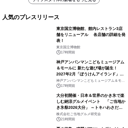
人気のプレスリリース
東京国立博物館、館内レストラン3店
舗をリニューアル 各店舗の詳細を発
表！
1
東京国立博物館
17時間前
神戸アンパンマンこどもミュージアム
＆モールに 新たな遊び場が誕生！
2027年2月「ぼうけんアイランド」が
2
オープン
神戸アンパンマンこどもミュージアム＆モー
ル
17時間前
大分初開催・日本＆世界のかき氷で楽
しむ納涼グルメイベント 「ご当地か
き氷祭2026大分」 ～トキハわさだタ
3
ウンで8月21日～31日まで11日間限定
株式会社ご当地グルメ研究会
開催～
21時間前