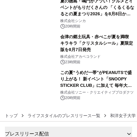
夏の徳島・鳴門がアツい！グルメとイ
ベントがもりだくさんの 「くるくるな
るとの夏まつり2026」を8月8日から9
4
日間開催 ～夏限定メニューや大抽選
株式会社シンカ
会、大学芋スティックの振る舞いも～
20時間前
会津の郷土玩具・赤べこが夏を満喫
キラキラ「クリスタルシール」夏限定
版を8月7日発売
5
株式会社アカベコランド
23時間前
この夏“うめだ一帯”がPEANUTSで盛
り上がる！ 新イベント「SNOOPY
STICKER CLUB」に加えて 毎年大好
6
評阪急の「うめだスヌーピーフェステ
株式会社ソニー・クリエイティブプロダクツ
ィバル」、 グラングリーン大阪 ショ
20時間前
ップ&レストランでは 「I LIKE
SUMMER TIME with PEANUTS」を
トップ
ライフスタイルのプレスリリース一覧
和洋女子大学
初開催！
プレスリリース配信