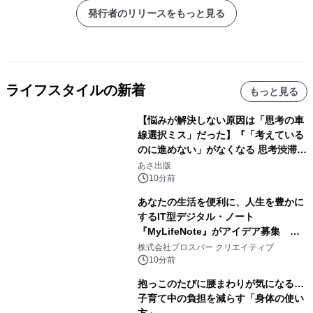
発行者のリリースをもっと見る
ライフスタイルの新着
もっと見る
【悩みが解決しない原因は「思考の車
線選択ミス」だった】『「考えている
のに進めない」がなくなる 思考渋滞か
ら抜け出す方法』2026年8月25日
あさ出版
（火）発売
10分前
あなたの生活を便利に、人生を豊かに
するIT型デジタル・ノート
『MyLifeNote』がアイデア募集 優
秀賞100名に1年間無償試用
株式会社プロスパー クリエイティブ
10分前
抱っこのたびに腰まわりが気になる…
子育て中の負担を減らす「身体の使い
方」