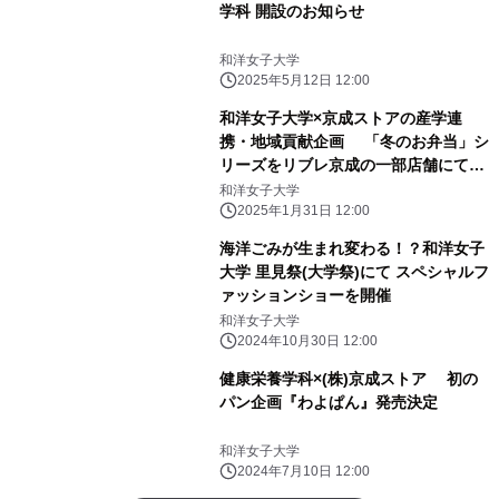
学科 開設のお知らせ
和洋女子大学
2025年5月12日 12:00
和洋女子大学×京成ストアの産学連
携・地域貢献企画 「冬のお弁当」シ
リーズをリブレ京成の一部店舗にて販
売
和洋女子大学
2025年1月31日 12:00
海洋ごみが生まれ変わる！？和洋女子
大学 里見祭(大学祭)にて スペシャルフ
ァッションショーを開催
和洋女子大学
2024年10月30日 12:00
健康栄養学科×(株)京成ストア 初の
パン企画『わよぱん』発売決定
和洋女子大学
2024年7月10日 12:00