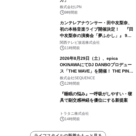
株式会社LPN
9時間前
カンテレアナウンサー・田中友梨奈、
初の本格音楽ライブ開催決定！ 『田
中友梨奈の演奏会「夢ふかし」』 9月
13日(日)に梅田Lateralにて開催
関西テレビ放送株式会社
11時間前
2026年8月29日（土）、epica
OKINAWAにてDJ DANBOプロデュー
ス「THE WAVE」を開催！ THE PINK
TOKYO所属のPINK DANCERS4名が
株式会社SEQUENCE
出演決定
12時間前
『睡眠の悩み』━呼吸がしやすい・寝
具で副交感神経を優位にする新提案
トラタニ株式会社
14時間前
ライフスタイルの新着をもっと見る