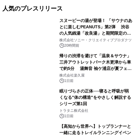
人気のプレスリリース
スヌーピーの湯が登場！ 「サウナのあ
とに楽しむPEANUTS」第2弾 渋谷
の人気銭湯「改良湯」と期間限定のコ
1
ラボレーション サウナイキタイコラ
株式会社ソニー・クリエイティブプロダクツ
ボグッズも発売決定！
20時間前
帰りの渋滞を避けて「温泉＆サウナ」
三井アウトレットパーク木更津から車
で約5分 湯舞音 袖ケ浦店が夏フェア
2
メニューを提供
株式会社楽久屋
1日前
眠りづらさの正体──寝ると呼吸が弱
くなる"体の構造"をやさしく解説する
シリーズ第1回
3
トラタニ株式会社
1日前
【高知から世界へ】トップランナーと
一緒に走るトレイルランニングイベン