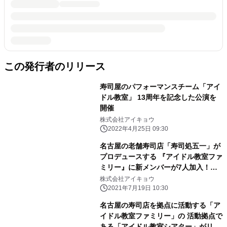
この発行者のリリース
寿司屋のパフォーマンスチーム「アイ
ドル教室」 13周年を記念した公演を
開催
株式会社アイキョウ
2022年4月25日 09:30
名古屋の老舗寿司店「寿司処五一」が
プロデュースする 『アイドル教室ファ
ミリー』に新メンバーが7人加入！
「10代目寿司ドルJr」として活動をス
株式会社アイキョウ
タート
2021年7月19日 10:30
名古屋の寿司店を拠点に活動する「ア
イドル教室ファミリー」の 活動拠点で
ある「アイドル教室シアター」がリニ