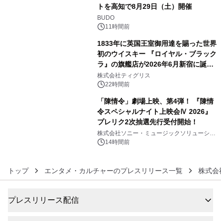
トを高知で8月29日（土）開催
4
BUDO
11時間前
1833年に英国王室御用達を賜った世界
初のウイスキー 『ロイヤル・ブラック
ラ』の旗艦店が2026年6月新宿に誕
5
生 バカルディ ジャパンと連携した
株式会社ティグリス
没入型バー「BAR Arca」
22時間前
「陳情令」劇場上映、第4弾！ 『陳情
令スペシャルナイト上映会Ⅳ 2026』
プレリク2次抽選先行受付開始！
6
株式会社ソニー・ミュージックソリューショ
ンズ
14時間前
トップ
エンタメ・カルチャーのプレスリリース一覧
株式会
プレスリリース配信