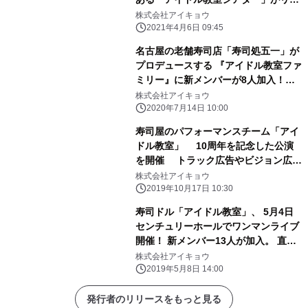
ューアル！ 2021年5月2日よりアイド
株式会社アイキョウ
ル教室ファミリーは新体制
2021年4月6日 09:45
名古屋の老舗寿司店「寿司処五一」が
プロデュースする 『アイドル教室ファ
ミリー』に新メンバーが8人加入！
「9代目寿司ドルJr」として活動をス
株式会社アイキョウ
タート
2020年7月14日 10:00
寿司屋のパフォーマンスチーム「アイ
ドル教室」 10周年を記念した公演
を開催 トラック広告やビジョン広告
などプロモーションを強化
株式会社アイキョウ
2019年10月17日 10:30
寿司ドル「アイドル教室」、 5月4日
センチュリーホールでワンマンライブ
開催！ 新メンバー13人が加入。 直前
のプロモーションでは、アドトラック
株式会社アイキョウ
2台でPRを実施
2019年5月8日 14:00
発行者のリリースをもっと見る