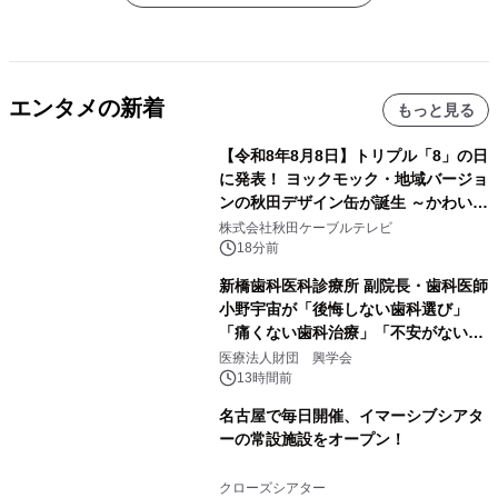
エンタメの新着
もっと見る
【令和8年8月8日】トリプル「8」の日
に発表！ ヨックモック・地域バージョ
ンの秋田デザイン缶が誕生 ～かわいい
秋田犬の子犬と秋田の四季と名所を巡
株式会社秋田ケーブルテレビ
るパッケージ～ 9月1日(火)秋田県内で
18分前
販売開始
新橋歯科医科診療所 副院長・歯科医師
小野宇宙が「後悔しない歯科選び」
「痛くない歯科治療」「不安がない治
療計画」をテーマに専門監修
医療法人財団 興学会
13時間前
名古屋で毎日開催、イマーシブシアタ
ーの常設施設をオープン！
クローズシアター