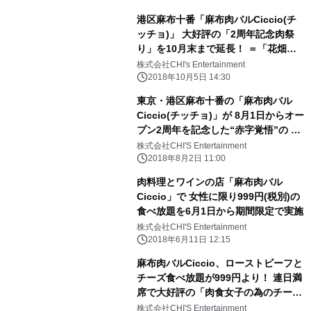
港区麻布十番「麻布肉バルCiccio(チ
ッチョ)」 大好評の「2周年記念肉祭
り」を10月末まで延長！ ＝「花畑牧
場のラクレット」や「カリーブルス
株式会社CHI's Entertainment
ト」も食べ放題＝
2018年10月5日 14:30
東京・港区麻布十番の「麻布肉バル
Ciccio(チッチョ)」が 8月1日からオー
プン2周年を記念した“赤字覚悟”の 食
べ放題イベント「2周年記念肉祭り」
株式会社CHI'S Entertainment
を開催中！
2018年8月2日 11:00
肉料理とワインの店「麻布肉バル
Ciccio」で 女性に限り999円(税別)の
食べ放題を6月1日から期間限定で実施
株式会社CHI'S Entertainment
2018年6月11日 12:15
麻布肉バルCiccio、ローストビーフと
チーズ食べ放題が999円より！ 連日満
席で大好評の「肉食女子の為のチーズ
肉祭り」 5月31日まで期間延長！
株式会社CHI'S Entertainment