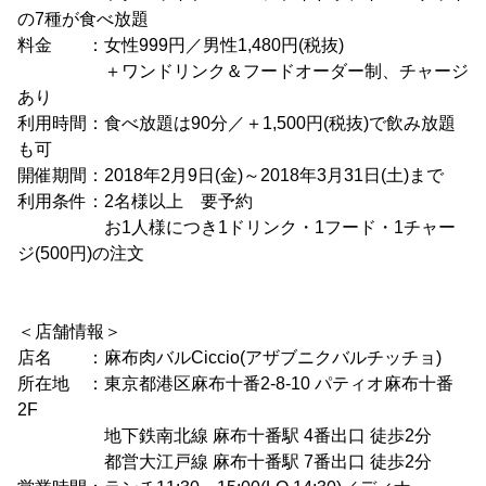
の7種が食べ放題
料金 ：女性999円／男性1,480円(税抜)
＋ワンドリンク＆フードオーダー制、チャージ
あり
利用時間：食べ放題は90分／＋1,500円(税抜)で飲み放題
も可
開催期間：2018年2月9日(金)～2018年3月31日(土)まで
利用条件：2名様以上 要予約
お1人様につき1ドリンク・1フード・1チャー
ジ(500円)の注文
＜店舗情報＞
店名 ：麻布肉バルCiccio(アザブニクバルチッチョ)
所在地 ：東京都港区麻布十番2-8-10 パティオ麻布十番
2F
地下鉄南北線 麻布十番駅 4番出口 徒歩2分
都営大江戸線 麻布十番駅 7番出口 徒歩2分