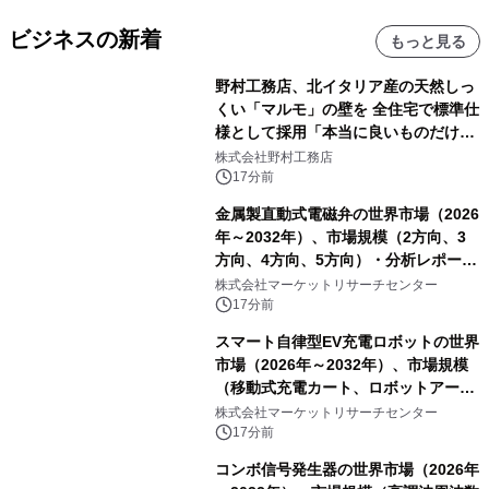
ビジネスの新着
もっと見る
野村工務店、北イタリア産の天然しっ
くい「マルモ」の壁を 全住宅で標準仕
様として採用「本当に良いものだけに
こだわる」
株式会社野村工務店
17分前
金属製直動式電磁弁の世界市場（2026
年～2032年）、市場規模（2方向、3
方向、4方向、5方向）・分析レポート
を発表
株式会社マーケットリサーチセンター
17分前
スマート自律型EV充電ロボットの世界
市場（2026年～2032年）、市場規模
（移動式充電カート、ロボットアーム
式充電システム、その他）・分析レポ
株式会社マーケットリサーチセンター
ートを発表
17分前
コンボ信号発生器の世界市場（2026年