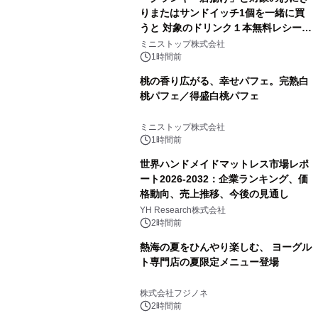
りまたはサンドイッチ1個を一緒に買
うと 対象のドリンク１本無料レシート
クーポンもらえる！※1
ミニストップ株式会社
1時間前
桃の香り広がる、幸せパフェ。完熟白
桃パフェ／得盛白桃パフェ
ミニストップ株式会社
1時間前
世界ハンドメイドマットレス市場レポ
ート2026-2032：企業ランキング、価
格動向、売上推移、今後の見通し
YH Research株式会社
2時間前
熱海の夏をひんやり楽しむ、 ヨーグル
ト専門店の夏限定メニュー登場
株式会社フジノネ
2時間前