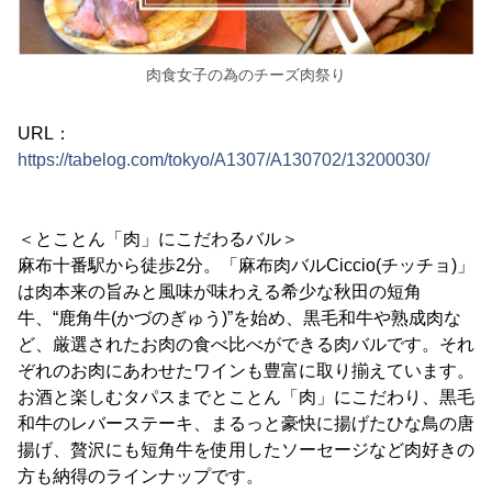
肉食女子の為のチーズ肉祭り
URL：
https://tabelog.com/tokyo/A1307/A130702/13200030/
＜とことん「肉」にこだわるバル＞
麻布十番駅から徒歩2分。「麻布肉バルCiccio(チッチョ)」
は肉本来の旨みと風味が味わえる希少な秋田の短角
牛、“鹿角牛(かづのぎゅう)”を始め、黒毛和牛や熟成肉な
ど、厳選されたお肉の食べ比べができる肉バルです。それ
ぞれのお肉にあわせたワインも豊富に取り揃えています。
お酒と楽しむタパスまでとことん「肉」にこだわり、黒毛
和牛のレバーステーキ、まるっと豪快に揚げたひな鳥の唐
揚げ、贅沢にも短角牛を使用したソーセージなど肉好きの
方も納得のラインナップです。