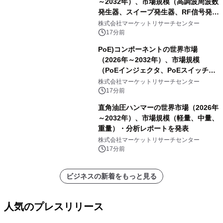
～2032年）、市場規模（高調波周波数
発生器、スイープ発生器、RF信号発生
器、その他）・分析レポートを発表
株式会社マーケットリサーチセンター
17分前
PoE)コンポーネントの世界市場
（2026年～2032年）、市場規模
（PoEインジェクタ、PoEスイッチ、
PoEスプリッタ、PoE電源供給装置
株式会社マーケットリサーチセンター
（PSE）、PoE給電機器（PD）、PoE
17分前
アダプタ、その他）・分析レポートを
直角油圧ハンマーの世界市場（2026年
発表
～2032年）、市場規模（軽量、中量、
重量）・分析レポートを発表
株式会社マーケットリサーチセンター
17分前
ビジネスの新着をもっと見る
人気のプレスリリース