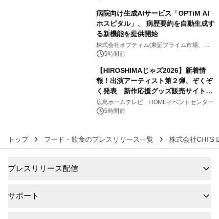
病院向け生成AIサービス「OPTiM AI
ホスピタル」、 病歴要約を自動生成す
る新機能を提供開始
5
株式会社オプティム(東証プライム市場、コ
ード：3694)
5時間前
【HIROSHIMAじゃズ2026】新着情
報！出演アーティスト第２弾、ぞくぞ
く発表 新作応援グッズ販売サイトも
6
同時オープンします！
広島ホームテレビ HOMEイベントセンター
5時間前
トップ
フード・飲食のプレスリリース一覧
株式会社CHI'S En
プレスリリース配信
サポート