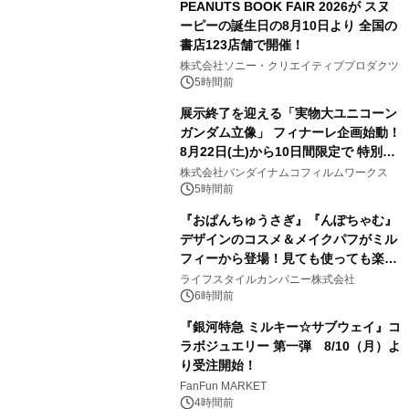
PEANUTS BOOK FAIR 2026が スヌ
ーピーの誕生日の8月10日より 全国の
書店123店舗で開催！
1
株式会社ソニー・クリエイティブプロダクツ
5時間前
展示終了を迎える「実物大ユニコーン
ガンダム立像」 フィナーレ企画始動！
8月22日(土)から10日間限定で 特別映
2
像『UNICORN GUNDAM Statue ―
株式会社バンダイナムコフィルムワークス
BEYOND POSSIBILITY ―』を上映！
5時間前
『おぱんちゅうさぎ』『んぽちゃむ』
デザインのコスメ＆メイクパフがミル
フィーから登場！見ても使っても楽し
3
い、ポップでキュートなコレクショ
ライフスタイルカンパニー株式会社
ン。
6時間前
『銀河特急 ミルキー☆サブウェイ』コ
ラボジュエリー 第一弾 8/10（月）よ
り受注開始！
4
FanFun MARKET
4時間前