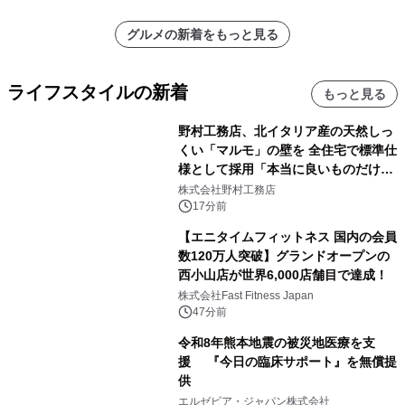
グルメの新着をもっと見る
ライフスタイルの新着
もっと見る
野村工務店、北イタリア産の天然しっ
くい「マルモ」の壁を 全住宅で標準仕
様として採用「本当に良いものだけに
こだわる」
株式会社野村工務店
17分前
【エニタイムフィットネス 国内の会員
数120万人突破】グランドオープンの
西小山店が世界6,000店舗目で達成！
株式会社Fast Fitness Japan
47分前
令和8年熊本地震の被災地医療を支
援 『今日の臨床サポート』を無償提
供
エルゼビア・ジャパン株式会社