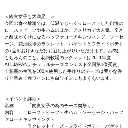
＜肉食女子も大満足！＞
今回の食べ放題では、低温でじっくりローストした自慢の
ローストビーフや生ハムのほか、アメリカで大人気、辛さ
と酸味がくせになるバッファローチキンウィング、ソーセ
ージ、花畑牧場のラクレット、バゲットとフライドポテト
の7品をお好きなだけお召し上がりいただけます。お肉は
もちろんのこと、花畑牧場のラクレットは2011年度
ALLJAPANナチュラルチーズコンテスト全国第1位受賞。
十勝産の生乳を100％使用した手作りのチーズは豊かな香
りと旨みで赤ワインにも白ワインにもよくあいます。
＜イベント詳細＞
名称 ：「肉食女子の為のチーズ肉祭り」
内容 ：ローストビーフ・生ハム・ソーセージ・バッフ
ァローチキンウィング・
ラクレットチーズ・フライドポテト・バゲット