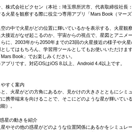
ー、株式会社ビクセン（本社：埼玉県所沢市、代表取締役社長
る火星を観察する際に役立つ専用アプリ「Mars Book（マー
」は、星空の中で火星がどの位置に輝いているかを表示する、火星観
星大接近がなぜ起こるのか、宇宙からの視点で、星図とアニメ
らに、2003年から2050年までの23回の火星接近の様子や火
用としてはもちろん、学習用ツールとしてもお使いいただけま
ars Book」でお楽しみください。
料アプリです。対応OSはiOS 8.以上、Android 4.4以上です。
】
りやすく案内
ると、火星がどの方角にあるか、見かけの大きさとともにシミ
空に携帯端末を向けることで、そこにどのような星が輝いてい
機能）。
で惑星の動きを紹介
火星やその他の惑星がどのような位置関係にあるかをシミュレ