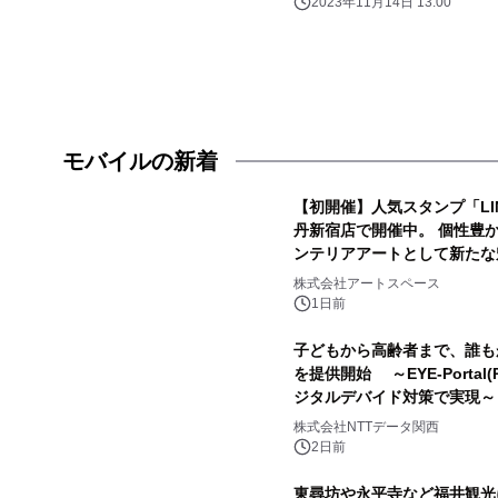
2023年11月14日 13:00
モバイルの新着
【初開催】人気スタンプ「LIN
丹新宿店で開催中。 個性豊かなL
ンテリアアートとして新たな
株式会社アートスペース
1日前
子どもから高齢者まで、誰も
を提供開始 ～EYE-Porta
ジタルデバイド対策で実現～
株式会社NTTデータ関西
2日前
東尋坊や永平寺など福井観光