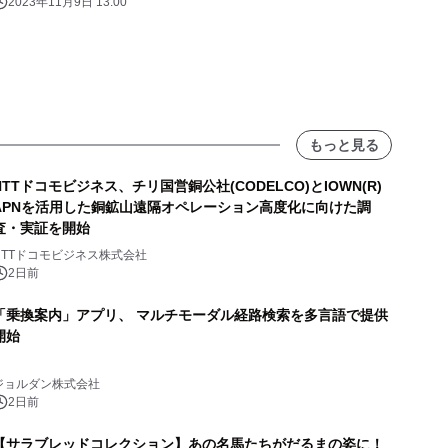
2023年11月9日 13:00
もっと見る
NTTドコモビジネス、チリ国営銅公社(CODELCO)とIOWN(R)
APNを活用した銅鉱山遠隔オペレーション高度化に向けた調
査・実証を開始
NTTドコモビジネス株式会社
2日前
「乗換案内」アプリ、 マルチモーダル経路検索を多言語で提供
開始
ジョルダン株式会社
2日前
【サラブレッドコレクション】あの名馬たちがだるまの姿に！