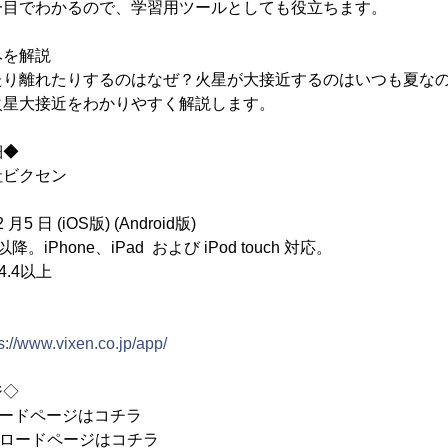
一目でわかるので、学習用ツールとしても役立ちます。
みを解説
たり離れたりするのはなぜ？火星が大接近するのはいつも夏な
火星大接近をわかりやすく解説します。
細◆
ビクセン
 日 (iOS版) (Android版)
降。iPhone、iPad および iPod touch 対応。
.4以上
s://www.vixen.co.jp/app/
ジ◇
ダウンロードページはコチラ
：ダウンロードページはコチラ