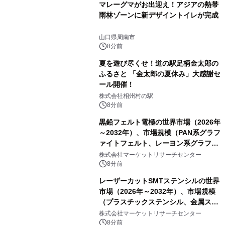
マレーグマがお出迎え！アジアの熱帯
雨林ゾーンに新デザイントイレが完成
山口県周南市
8分前
夏を遊び尽くせ！道の駅足柄金太郎の
ふるさと 「金太郎の夏休み」大感謝セ
ール開催！
株式会社相州村の駅
8分前
黒鉛フェルト電極の世界市場（2026年
～2032年）、市場規模（PAN系グラフ
ァイトフェルト、レーヨン系グラファ
イトフェルト、ピッチ系グラファイト
株式会社マーケットリサーチセンター
フェルト）・分析レポートを発表
8分前
レーザーカットSMTステンシルの世界
市場（2026年～2032年）、市場規模
（プラスチックステンシル、金属ステ
ンシル）・分析レポートを発表
株式会社マーケットリサーチセンター
8分前