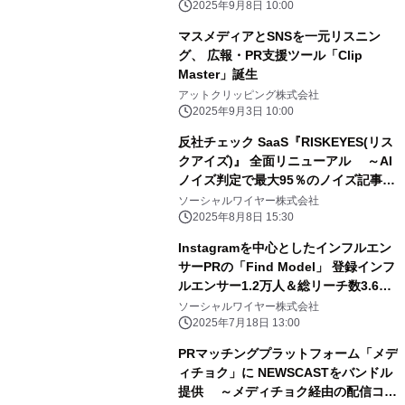
2025年9月8日 10:00
マスメディアとSNSを一元リスニン
グ、 広報・PR支援ツール「Clip
Master」誕生
アットクリッピング株式会社
2025年9月3日 10:00
反社チェック SaaS『RISKEYES(リス
クアイズ)』 全面リニューアル ～AI
ノイズ判定で最大95％のノイズ記事を
自動除外、 承認ワークフローを搭載し
ソーシャルワイヤー株式会社
「検索ツール」から 取引先審査プラッ
2025年8月8日 15:30
トフォームへ進化～
Instagramを中心としたインフルエン
サーPRの「Find Model」 登録インフ
ルエンサー1.2万人＆総リーチ数3.6億
フォロワー突破
ソーシャルワイヤー株式会社
2025年7月18日 13:00
PRマッチングプラットフォーム「メデ
ィチョク」に NEWSCASTをバンドル
提供 ～メディチョク経由の配信コン