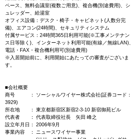
ペース、無料会議室(複数ご用意)、複合機(別途費用)、シ
ュレッダー、給湯室
オフィス設備：デスク・椅子・キャビネット(人数分完
備)、エアコン(24時間)、セキュリティシステム
付属サービス：24時間365日利用可能(※工事メンテナン
ス日等除く)、インターネット利用可能(有線／無線LAN)、
電話・FAX・複合機利用可(別途費用)
※入居開始前に、利用開始にあたっての審査がございま
す。
■会社概要
商号 ： ソーシャルワイヤー株式会社(証券コード：
3929)
所在地 ： 東京都新宿区新宿2-3-10 新宿御苑ビル
代表者 ： 代表取締役社長 矢田 峰之
設立年月日： 2006年9月
事業内容 ： ニュースワイヤー事業