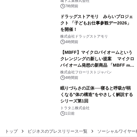
ーブル1本つなぐだけ、テレビの音が
城下工業株式会社
ぐっと豊かに
7時間前
ドラッグストアモリ みらいプロジェ
クト 「子どもお仕事参観デー2026」
を開催！
4
株式会社ドラッグストアモリ
4時間前
【MBFF】マイクロバイオームという
クレンジングの新しい提案 マイクロ
バイオーム発想の新商品 「MBFF mb
5
クレンジングPRO」を2026年8月6日
株式会社フローリストジャパン
発売
4時間前
眠りづらさの正体──寝ると呼吸が弱
くなる"体の構造"をやさしく解説する
シリーズ第1回
6
トラタニ株式会社
1日前
トップ
ビジネスのプレスリリース一覧
ソーシャルワイヤー