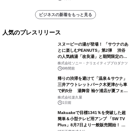
ビジネスの新着をもっと見る
人気のプレスリリース
スヌーピーの湯が登場！ 「サウナのあ
とに楽しむPEANUTS」第2弾 渋谷
の人気銭湯「改良湯」と期間限定のコ
1
ラボレーション サウナイキタイコラ
株式会社ソニー・クリエイティブプロダクツ
ボグッズも発売決定！
6時間前
帰りの渋滞を避けて「温泉＆サウナ」
三井アウトレットパーク木更津から車
で約5分 湯舞音 袖ケ浦店が夏フェア
2
メニューを提供
株式会社楽久屋
1日前
Makuakeで目標1341％を突破した超
簡単＆小型テレビ用アンプ 「SW TV
Plus」8月7日より一般販売開始！ ケ
3