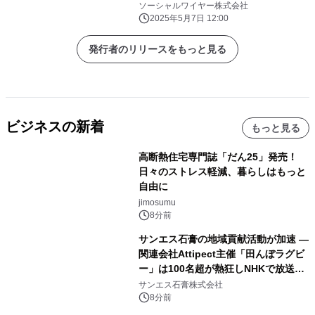
テンツ拡充でサイトパワー強化進行～
ソーシャルワイヤー株式会社
2025年5月7日 12:00
発行者のリリースをもっと見る
ビジネスの新着
もっと見る
高断熱住宅専門誌「だん25」発売！
日々のストレス軽減、暮らしはもっと
自由に
jimosumu
8分前
サンエス石膏の地域貢献活動が加速 ―
関連会社Attipect主催「田んぼラグビ
ー」は100名超が熱狂しNHKで放送さ
れました。
サンエス石膏株式会社
8分前