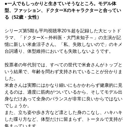
●一人でもしっかりと生きていそうなところ。モデル体
型、ファッション、ドクターXのキャラクターと合ってい
る（52歳・女性）
シリーズ第5期も平均視聴率20％超を記録した大ヒットド
ラマ、「ドクターX～外科医・大門未知子～」の主演が記
憶に新しい米倉涼子さん。「私、失敗しないので」のキメ
台詞通り、体型維持においても失敗しないようです。
投票者の年代別では、すべての世代で米倉さんがトップと
いう結果で、年齢を問わず支持されていることが分かりま
した。
米倉さんは実際にはかなり細いにもかかわらず健康的に見
えるのは、適度に筋肉がついているから、そしてモデル出
身なだけあって全身のバランスが非常に良いからではない
でしょうか。
また、立ち姿や歩き方など凛とした身のこなし、ハキハキ
した喋り方など、体型だけに留まらず、トータルで支持が
集まっています。