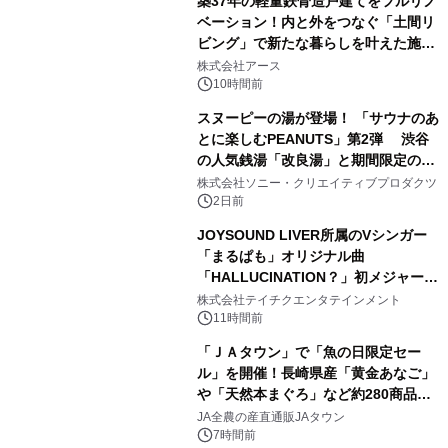
築37年の軽量鉄骨造戸建てをフルリノ
ベーション！内と外をつなぐ「土間リ
ビング」で新たな暮らしを叶えた施工
3
事例を株式会社アースが公開
株式会社アース
10時間前
スヌーピーの湯が登場！ 「サウナのあ
とに楽しむPEANUTS」第2弾 渋谷
の人気銭湯「改良湯」と期間限定のコ
4
ラボレーション サウナイキタイコラ
株式会社ソニー・クリエイティブプロダクツ
ボグッズも発売決定！
2日前
JOYSOUND LIVER所属のVシンガー
「まるぱも」オリジナル曲
「HALLUCINATION？」初メジャー配
5
信リリース決定！
株式会社テイチクエンタテインメント
11時間前
「ＪＡタウン」で「魚の日限定セー
ル」を開催！長崎県産「黄金あなご」
や「天然本まぐろ」など約280商品を
6
販売！～毎月１０日の定例企画～
JA全農の産直通販JAタウン
7時間前