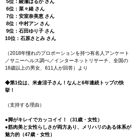
5位：綾瀬はるか さん
6位：菜々緒 さん
7位：安室奈美恵 さん
8位：中村アン さん
9位：石田ゆり子 さん
10位：石原さとみ さん
（2018年憧れのプロポーションを持つ有名人アンケート
／サニーヘルス調べ／インターネットリサーチ、全国の
18歳以上の男女、611人が回答）より
◆第1位は、米倉涼子さん！なんと6年連続トップの快
挙！
（支持する理由）
●脚がキレイでカッコイイ！（31歳・女性）
●筋肉美と女性らしさが両方あり、メリハリのある体系が
魅力的（47歳・女性）