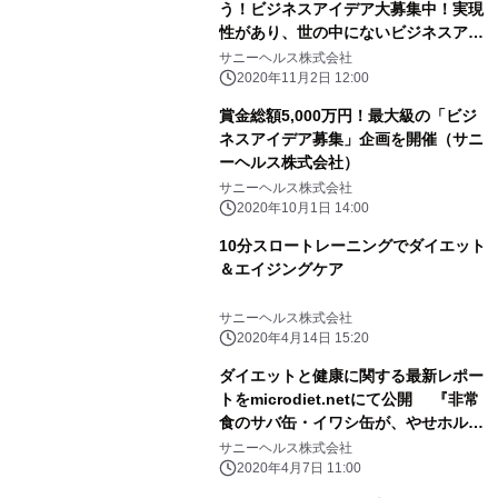
う！ビジネスアイデア大募集中！実現
性があり、世の中にないビジネスアイ
デアを募集しています。 詳しくは
サニーヘルス株式会社
Webサイトで。日経ＭＪ（流通新聞）
2020年11月2日 12:00
広告掲載*11/4
賞金総額5,000万円！最大級の「ビジ
ネスアイデア募集」企画を開催（サニ
ーヘルス株式会社）
サニーヘルス株式会社
2020年10月1日 14:00
10分スロートレーニングでダイエット
＆エイジングケア
サニーヘルス株式会社
2020年4月14日 15:20
ダイエットと健康に関する最新レポー
トをmicrodiet.netにて公開 『非常
食のサバ缶・イワシ缶が、やせホルモ
ンを放出させる！』
サニーヘルス株式会社
2020年4月7日 11:00