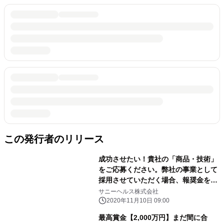
この発行者のリリース
成功させたい！貴社の「商品・技術」
をご応募ください。弊社の事業として
採用させていただく場合、報奨金を授
与いたします。 詳しくはWebサイト
サニーヘルス株式会社
で。 日刊工業新聞 広告掲載*11/10
2020年11月10日 09:00
最高賞金【2,000万円】まだ間に合