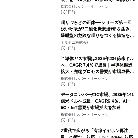
牽引
株式会社レポートオーシャン
1日前
眠りづらさの正体──シリーズ第三回
浅い呼吸が"二酸化炭素過剰"を生み、
爆睡型の危険な眠りをつくる構造を解
説
トラタニ株式会社
1日前
半導体ガス市場は2035年236億米ドル
へ、CAGR 7.4％で成長｜半導体製造
拡大・先端プロセス需要が市場成長を
加速
株式会社レポートオーシャン
1日前
データコンバータIC市場、2035年141
億米ドルへ成長｜CAGR6.4％、AI・
5G・IoT需要が市場拡大を加速
株式会社レポートオーシャン
1日前
Z世代で広がる「有線イヤホン再注
目」の流れに対応。USB Type-C対応