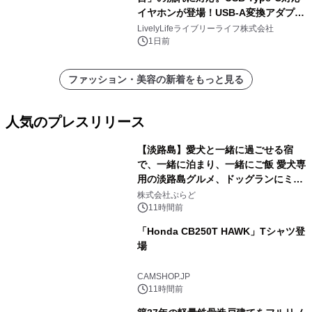
イヤホンが登場！USB-A変換アダプタ
ー付きでスマホからパソコンまで幅広
LivelyLifeライブリーライフ株式会社
く活用可能
1日前
ファッション・美容の新着をもっと見る
人気のプレスリリース
【淡路島】愛犬と一緒に過ごせる宿
で、一緒に泊まり、一緒にご飯 愛犬専
用の淡路島グルメ、ドッグランにミニ
1
プール グランピングとトレーラーハウ
株式会社ぷらど
スの2施設で
11時間前
「Honda CB250T HAWK」Tシャツ登
場
2
CAMSHOP.JP
11時間前