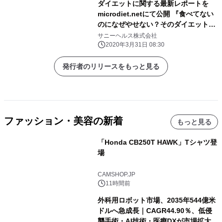
ダイエットに関する最新レポートを
microdiet.netにて公開 『食べてない
のになぜやせない？そのダイエットは
どこかが間違っている！』
サニーヘルス株式会社
2020年3月31日 08:30
発行者のリリースをもっと見る
ファッション・美容の新着
もっと見る
「Honda CB250T HAWK」Tシャツ登
場
CAMSHOP.JP
11時間前
外科用ロボット市場、2035年544億米
ドルへ急成長｜CAGR44.90％、低侵
襲手術・AI技術・医療DXが市場拡大を