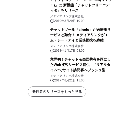
ロ)』に 新機能「チャットツリーエデ
ィタ」をリリース
メディアリンク株式会社
2019年3月29日 10:00
チャットツール「sinclo」が医療用サ
ービスと融合！ メディアリンクがエ
ム・シー・アイと業務提携を締結
メディアリンク株式会社
2018年1月17日 08:00
業界初！チャット＆画面共有を両立し
たWeb接客サービス提供 “リアルタ
イム”でサイト訪問客へプッシュ型ア
プローチ
メディアリンク株式会社
2017年8月21日 11:00
発行者のリリースをもっと見る