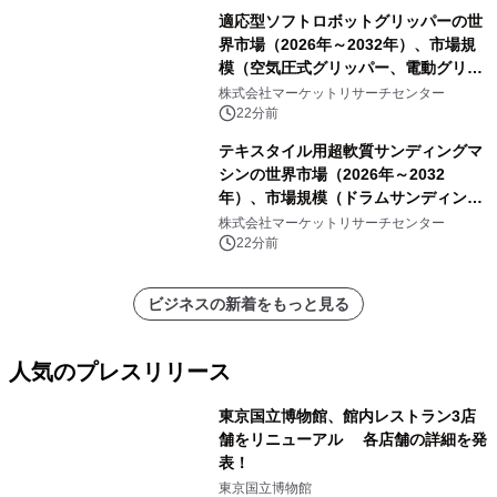
適応型ソフトロボットグリッパーの世
界市場（2026年～2032年）、市場規
模（空気圧式グリッパー、電動グリッ
パー）・分析レポートを発表
株式会社マーケットリサーチセンター
22分前
テキスタイル用超軟質サンディングマ
シンの世界市場（2026年～2032
年）、市場規模（ドラムサンディング
マシン、ジェットサンディングマシ
株式会社マーケットリサーチセンター
ン、ローラーサンディングマシン、そ
22分前
の他）・分析レポートを発表
ビジネスの新着をもっと見る
人気のプレスリリース
東京国立博物館、館内レストラン3店
舗をリニューアル 各店舗の詳細を発
表！
1
東京国立博物館