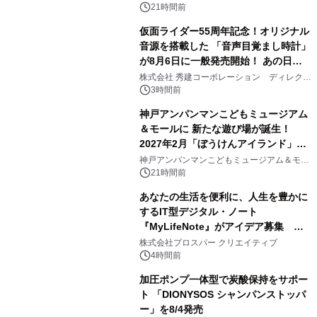
21時間前
仮面ライダー55周年記念！オリジナル
音源を搭載した 「音声目覚まし時計」
が8月6日に一般発売開始！ あの日の
2
大興奮が今甦る
株式会社 秀建コーポレーション ディレクト
アートギャラリー
3時間前
神戸アンパンマンこどもミュージアム
＆モールに 新たな遊び場が誕生！
2027年2月「ぼうけんアイランド」が
3
オープン
神戸アンパンマンこどもミュージアム＆モー
ル
21時間前
あなたの生活を便利に、人生を豊かに
するIT型デジタル・ノート
『MyLifeNote』がアイデア募集 優
4
秀賞100名に1年間無償試用
株式会社プロスパー クリエイティブ
4時間前
加圧ポンプ一体型で炭酸保持をサポー
ト 「DIONYSOS シャンパンストッパ
ー」を8/4発売