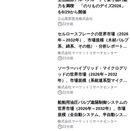
力を満喫 「のりものデイズ2026」
を8/29から開催
立山黒部貫光株式会社
22分前
セルロースフレークの世界市場（2026
年～2032年）、市場規模（木材パルプ
系、綿系、その他）・分析レポートを
発表
株式会社マーケットリサーチセンター
22分前
ソーラーハイブリッド・マイクログリ
ッドの世界市場（2026年～2032
年）、市場規模（系統連系型マイクロ
グリッド、独立型マイクログリッ
株式会社マーケットリサーチセンター
ド）・分析レポートを発表
22分前
船舶用油圧バルブ遠隔制御システムの
世界市場（2026年～2032年）、市場
規模（全自動システム、半自動システ
ム）・分析レポートを発表
株式会社マーケットリサーチセンター
22分前