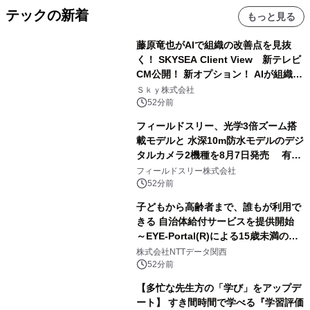
テックの新着
もっと見る
藤原竜也がAIで組織の改善点を見抜
く！ SKYSEA Client View 新テレビ
CM公開！ 新オプション！ AIが組織の
業務実態を分析し労務改善を支援。 藤
Ｓｋｙ株式会社
原竜也メイキング動画公開 「もしAIが
52分前
自分を分析したら、すぐ休めと言われ
フィールドスリー、光学3倍ズーム搭
る自信がある」「昨年の夏はカブトム
載モデルと 水深10m防水モデルのデジ
シを捕まえたり、虫と戦ったり…」
タルカメラ2機種を8月7日発売 有効
約1300万画素、用途別に選べるコンデ
フィールドスリー株式会社
ジ新登場
52分前
子どもから高齢者まで、誰もが利用で
きる 自治体給付サービスを提供開始
～EYE-Portal(R)による15歳未満の本
人認証と デジタルデバイド対策で実現
株式会社NTTデータ関西
～
52分前
【多忙な先生方の「学び」をアップデ
ート】 すき間時間で学べる『学習評価