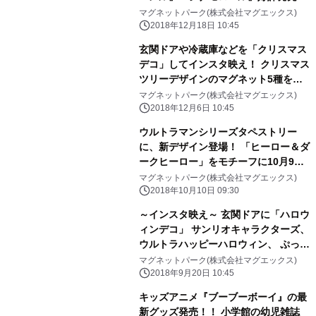
中！ かわいいサンリオキャラクターと
マグネットパーク(株式会社マグエックス)
ドライブに出かけよう！
2018年12月18日 10:45
玄関ドアや冷蔵庫などを「クリスマス
デコ」してインスタ映え！ クリスマス
ツリーデザインのマグネット5種を発
売！
マグネットパーク(株式会社マグエックス)
2018年12月6日 10:45
ウルトラマンシリーズタペストリー
に、新デザイン登場！ 「ヒーロー＆ダ
ークヒーロー」をモチーフに10月9日
発売
マグネットパーク(株式会社マグエックス)
2018年10月10日 09:30
～インスタ映え～ 玄関ドアに「ハロウ
ィンデコ」 サンリオキャラクターズ、
ウルトラハッピーハロウィン、 ぷっぷ
るのデコマグを新発売！
マグネットパーク(株式会社マグエックス)
2018年9月20日 10:45
キッズアニメ『ブーブーボーイ』の最
新グッズ発売！！ 小学館の幼児雑誌