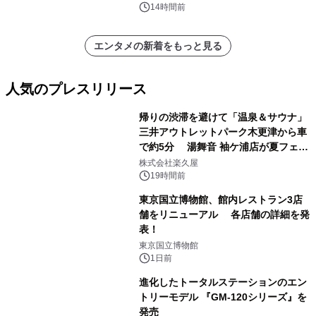
14時間前
エンタメの新着をもっと見る
人気のプレスリリース
帰りの渋滞を避けて「温泉＆サウナ」
三井アウトレットパーク木更津から車
で約5分 湯舞音 袖ケ浦店が夏フェア
1
メニューを提供
株式会社楽久屋
19時間前
東京国立博物館、館内レストラン3店
舗をリニューアル 各店舗の詳細を発
表！
2
東京国立博物館
1日前
進化したトータルステーションのエン
トリーモデル 『GM-120シリーズ』を
発売