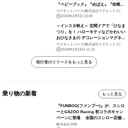
『ベビーブック』『めばえ』『幼稚
園』 3誌で商品プレゼント
マグネットパーク(株式会社マグエックス)
2018年3月5日 10:45
～インスタ映え～ 玄関ドアで「ひなま
つり」を！ ハローキティなどかわいい
おひなさまの デコレーションマグネッ
トを新発売
マグネットパーク(株式会社マグエックス)
2018年2月16日 11:15
発行者のリリースをもっと見る
乗り物の新着
もっと見る
『FUNBOO(ファンブー)』が、スシロ
ーとGAZOO Racing 初コラボキャン
ペーンに登場 全国のスシロー店舗で
GR 4車種の FUNBOO(ミニカー)付き
株式会社JAM