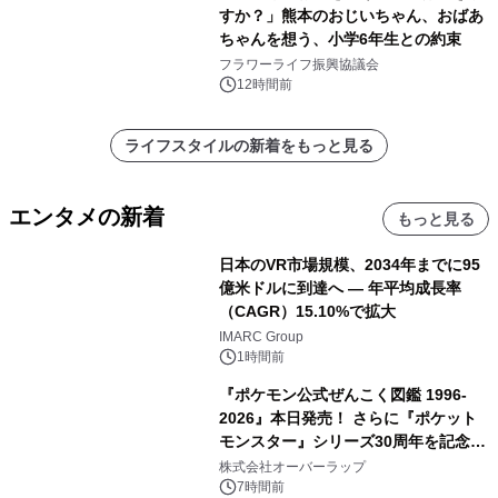
すか？」熊本のおじいちゃん、おばあ
ちゃんを想う、小学6年生との約束
フラワーライフ振興協議会
12時間前
ライフスタイルの新着をもっと見る
エンタメの新着
もっと見る
日本のVR市場規模、2034年までに95
億米ドルに到達へ ― 年平均成長率
（CAGR）15.10%で拡大
IMARC Group
1時間前
『ポケモン公式ぜんこく図鑑 1996-
2026』本日発売！ さらに『ポケット
モンスター』シリーズ30周年を記念し
た画集『ポケットモンスター ビジュア
株式会社オーバーラップ
ルアートブック』の発売決定！ 2026
7時間前