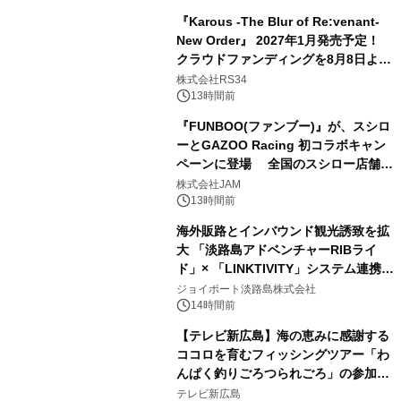
年12月18日（金）、3冊同時発売！
『Karous -The Blur of Re:venant-
New Order』 2027年1月発売予定！
クラウドファンディングを8月8日より
開始
株式会社RS34
13時間前
『FUNBOO(ファンブー)』が、スシロ
ーとGAZOO Racing 初コラボキャン
ペーンに登場 全国のスシロー店舗で
GR 4車種の FUNBOO(ミニカー)付き
株式会社JAM
メニューが展開されます
13時間前
海外販路とインバウンド観光誘致を拡
大 「淡路島アドベンチャーRIBライ
ド」× 「LINKTIVITY」システム連携を
開始！
ジョイポート淡路島株式会社
14時間前
【テレビ新広島】海の恵みに感謝する
ココロを育むフィッシングツアー「わ
んぱく釣りごろつられごろ」の参加小
学生を募集
テレビ新広島