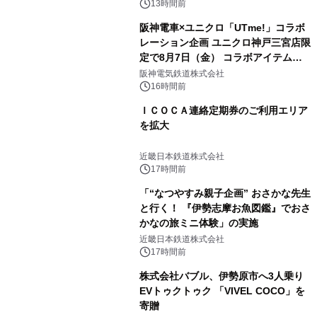
メニューが展開されます
13時間前
阪神電車×ユニクロ「UTme!」コラボ
レーション企画 ユニクロ神戸三宮店限
定で8月7日（金） コラボアイテムが
発売決定！
阪神電気鉄道株式会社
16時間前
ＩＣＯＣＡ連絡定期券のご利用エリア
を拡大
近畿日本鉄道株式会社
17時間前
「“なつやすみ親子企画” おさかな先生
と行く！ 『伊勢志摩お魚図鑑』でおさ
かなの旅ミニ体験」の実施
近畿日本鉄道株式会社
17時間前
株式会社バブル、伊勢原市へ3人乗り
EVトゥクトゥク 「VIVEL COCO」を
寄贈