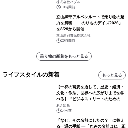
株式会社バブル
19時間前
立山黒部アルペンルートで乗り物の魅
力を満喫 「のりものデイズ2026」
を8/29から開催
立山黒部貫光株式会社
20時間前
乗り物の新着をもっと見る
ライフスタイルの新着
もっと見る
【一杯の蕎麦を通して、歴史・経済・
文化・作法、世界への広がりまでを学
べる】『ビジネスエリートのための 教
養としての蕎麦』2026年8月25日
あさ出版
（火）発売
14分前
「なぜ、その名前にしたの？」に答え
る一通の手紙 ―「きみの名前はね」正