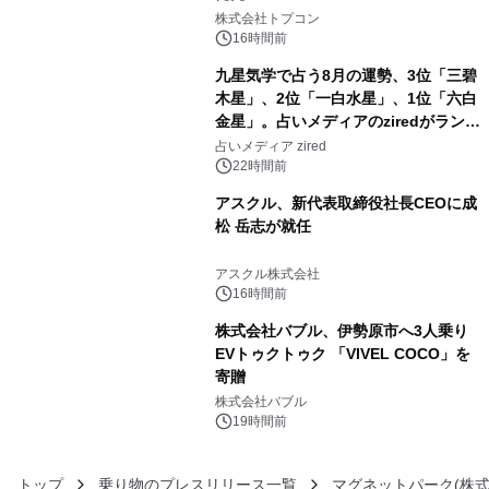
3
株式会社トプコン
16時間前
九星気学で占う8月の運勢、3位「三碧
木星」、2位「一白水星」、1位「六白
金星」。占いメディアのziredがランキ
4
ングを発表
占いメディア zired
22時間前
アスクル、新代表取締役社長CEOに成
松 岳志が就任
5
アスクル株式会社
16時間前
株式会社バブル、伊勢原市へ3人乗り
EVトゥクトゥク 「VIVEL COCO」を
寄贈
6
株式会社バブル
19時間前
トップ
乗り物のプレスリリース一覧
マグネットパーク(株