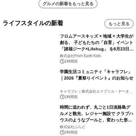
グルメの新着をもっと見る
ライフスタイルの新着
もっと見る
フロムアースキッズ × 地域 × 大学生が
創る、 子どもたちの「自育」イベント
「諸福ジーク×Lifehug」 を8月23日
(日)開催
株式会社From Earth Kids
1時間前
学園生活コミュニティ「キャラフレ」
｜2026『夏祭りイベント』のお知らせ
キャラフレ｜株式会社エイプリル・データ・
デザインズ
1時間前
時間に追われず、丸ごと1日淡路島グ
ルメと観光、レジャー施設で クラブハ
ウスのようなプールと、変わった形の
サウナも 「THE BOXY AWAJI」のお
株式会社ぷらど
得な素泊まり連泊プランで
2時間前