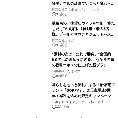
登場。早めの計画でいつもと変わらぬ
大人の冬旅を。ー夕日ヶ浦温泉「佳松
株式会社アウルコーポレーション
苑 別邸ふうか」ー
9時間前
淡路島の一棟貸しヴィラを2泊、"私た
ちだけ"の別荘に 1日1組・最大8名
様、プールとサウナとジェットバス付
きで Villa Mon Temps AWAJIの連泊
株式会社ぷらど
素泊りプラン
9時間前
“素材の次は、たれで勝負。”全国約
5％の浜名湖産うなぎを、 うなぎの頭
の旨味エキスで仕上げた新ブランド
「井口の誉」誕生
有限会社うなぎの井口
9時間前
暮らしをもっと便利にする生活家電ブ
ランド「SOPPY」、楽天市場店5周
年！感謝を込めた限定キャンペーンを
8月10日より開催
LivelyLifeライブリーライフ株式会社
11時間前