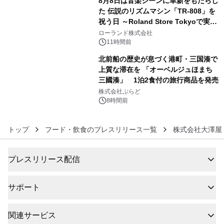
8月8日は音楽シーンに革新をもたらし
た 伝説のリズムマシン「TR-808」を
祝う日 ～Roland Store Tokyoで実機
5
を展示しての 記念キャンペーンを開
ローランド株式会社
催 英国ラジオ「NTS」の 特別プログ
11時間前
ラムや、「TR-808」を愛する伝説的
北前船の歴史が息づく港町・三国湊で
アーティストを フィーチャーしたアニ
上質な滞在を 「オーベルジュほまち
メーションを公開～
三國湊」 1泊2食付の旅行商品を発売
6
株式会社ぷらど
8時間前
トップ
フード・飲食のプレスリリース一覧
株式会社大澤屋
プレスリリース配信
サポート
関連サービス