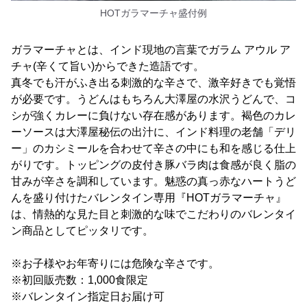
HOTガラマーチャ盛付例
ガラマーチャとは、インド現地の言葉でガラム アウル ア
チャ(辛くて旨い)からできた造語です。
真冬でも汗がふき出る刺激的な辛さで、激辛好きでも覚悟
が必要です。うどんはもちろん大澤屋の水沢うどんで、コ
シが強くカレーに負けない存在感があります。褐色のカレ
ーソースは大澤屋秘伝の出汁に、インド料理の老舗「デリ
ー」のカシミールを合わせて辛さの中にも和を感じる仕上
がりです。トッピングの皮付き豚バラ肉は食感が良く脂の
甘みが辛さを調和しています。魅惑の真っ赤なハートうど
んを盛り付けたバレンタイン専用『HOTガラマーチャ』
は、情熱的な見た目と刺激的な味でこだわりのバレンタイ
ン商品としてピッタリです。
※お子様やお年寄りには危険な辛さです。
※初回販売数：1,000食限定
※バレンタイン指定日お届け可