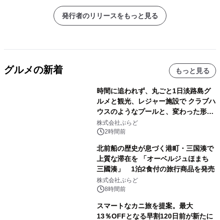
発行者のリリースをもっと見る
グルメの新着
もっと見る
時間に追われず、丸ごと1日淡路島グ
ルメと観光、レジャー施設で クラブハ
ウスのようなプールと、変わった形の
サウナも 「THE BOXY AWAJI」のお
株式会社ぷらど
得な素泊まり連泊プランで
2時間前
北前船の歴史が息づく港町・三国湊で
上質な滞在を 「オーベルジュほまち
三國湊」 1泊2食付の旅行商品を発売
株式会社ぷらど
8時間前
スマートなカニ旅を提案。最大
13％OFFとなる早割120日前が新たに