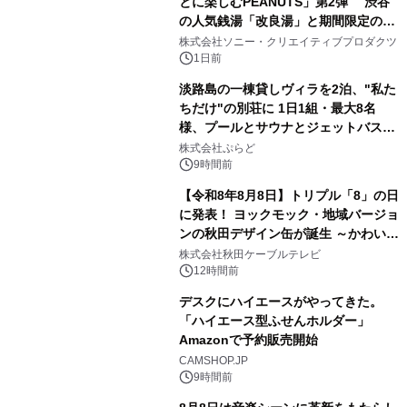
とに楽しむPEANUTS」第2弾 渋谷
の人気銭湯「改良湯」と期間限定のコ
1
ラボレーション サウナイキタイコラ
株式会社ソニー・クリエイティブプロダクツ
ボグッズも発売決定！
1日前
淡路島の一棟貸しヴィラを2泊、"私た
ちだけ"の別荘に 1日1組・最大8名
様、プールとサウナとジェットバス付
2
きで Villa Mon Temps AWAJIの連泊
株式会社ぷらど
素泊りプラン
9時間前
【令和8年8月8日】トリプル「8」の日
に発表！ ヨックモック・地域バージョ
ンの秋田デザイン缶が誕生 ～かわいい
3
秋田犬の子犬と秋田の四季と名所を巡
株式会社秋田ケーブルテレビ
るパッケージ～ 9月1日(火)秋田県内で
12時間前
販売開始
デスクにハイエースがやってきた。
「ハイエース型ふせんホルダー」
Amazonで予約販売開始
4
CAMSHOP.JP
9時間前