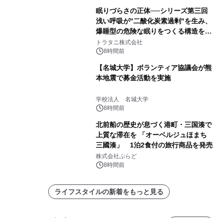
眠りづらさの正体──シリーズ第三回
浅い呼吸が"二酸化炭素過剰"を生み、
爆睡型の危険な眠りをつくる構造を解
説
トラタニ株式会社
8時間前
【名城大学】ボランティア協議会が熊
本地震で募金活動を実施
学校法人 名城大学
8時間前
北前船の歴史が息づく港町・三国湊で
上質な滞在を 「オーベルジュほまち
三國湊」 1泊2食付の旅行商品を発売
株式会社ぷらど
8時間前
ライフスタイルの新着をもっと見る