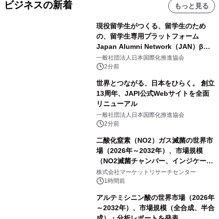
ビジネスの新着
もっと見る
現役留学生がつくる、留学生のため
の、留学生専用プラットフォーム
Japan Alumni Network（JAN）β版
をリリース
一般社団法人日本国際化推進協会
2分前
世界とつながる、日本をひらく。 創立
13周年、JAPI公式Webサイトを全面
リニューアル
一般社団法人日本国際化推進協会
2分前
二酸化窒素（NO2）ガス滅菌の世界市
場（2026年～2032年）、市場規模
（NO2滅菌チャンバー、インジケータ
ーおよびモニタリングシステム、その
株式会社マーケットリサーチセンター
他）・分析レポートを発表
1時間前
アルテミシニン酸の世界市場（2026年
～2032年）、市場規模（全合成、半合
成）・分析レポートを発表