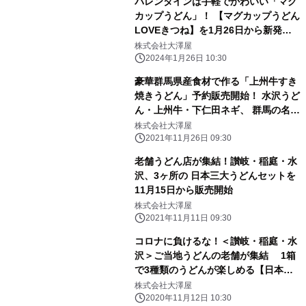
バレンタインは手軽でかわいい「マグ
カップうどん」！ 【マグカップうどん
LOVEきつね】を1月26日から新発
売！ ～レンチンで簡単に調理可能～
株式会社大澤屋
2024年1月26日 10:30
豪華群馬県産食材で作る「上州牛すき
焼きうどん」予約販売開始！ 水沢うど
ん・上州牛・下仁田ネギ、 群馬の名産
品で作る贅沢なすき焼きうどん
株式会社大澤屋
2021年11月26日 09:30
老舗うどん店が集結！讃岐・稲庭・水
沢、3ヶ所の 日本三大うどんセットを
11月15日から販売開始
株式会社大澤屋
2021年11月11日 09:30
コロナに負けるな！＜讃岐・稲庭・水
沢＞ご当地うどんの老舗が集結 1箱
で3種類のうどんが楽しめる【日本三
大うどんセット】 2020年11月16日よ
株式会社大澤屋
り販売開始！
2020年11月12日 10:30