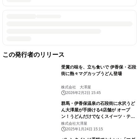
この発行者のリリース
受賞の味を、立ち食いで 伊香保・石段
街に熱々マグカップうどん登場
株式会社 大澤屋
2026年2月2日 15:45
群馬・伊香保温泉の石段街に水沢うど
ん大澤屋が手掛ける4店舗が オープ
ン！うどんだけでなくスイーツ・テイ
クアウト商品も提供
株式会社大澤屋
2025年1月24日 15:15