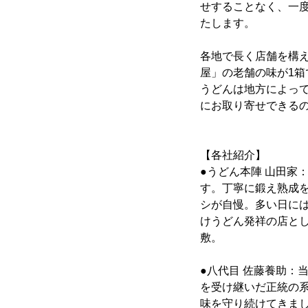
せすることなく、一度
たします。
各地で長く店舗を構
屋」の老舗の味が1
うどんは地方によっ
にお取り寄せできる
【各社紹介】
●うどん本陣 山田家
す。丁寧に鍛え熟成
シが自慢。多い日には
けうどん発祥の店と
敷。
●八代目 佐藤養助：
を受け継いだ正統の
味を守り続けてきま