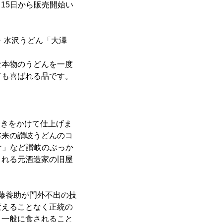
月15日から販売開始い
・水沢うどん「大澤
な本物のうどんを一度
ても喜ばれる品です。
磨きをかけて仕上げま
本来の讃岐うどんのコ
け」など讃岐のぶっか
される元酒造家の旧屋
佐藤養助が門外不出の技
変えることなく正統の
り一般に食されること