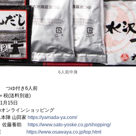
6人前中身
 つゆ付き6人前
＋税(送料別途)
1月15日
オンラインショッピング
 山田家
https://yamada-ya.com/
佐藤養助
https://www.sato-yoske.co.jp/shopping/
澤屋
https://www.osawaya.co.jp/top.html