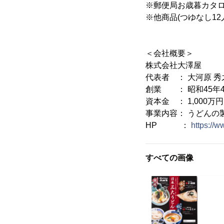
※郵便局お歳暮カタロ
※他商品(つゆなし1
＜会社概要＞
株式会社大澤屋
代表者 ： 大河原 秀
創業 ： 昭和45年4
資本金 ： 1,000万円
事業内容： うどんの
HP ：
https://
すべての画像