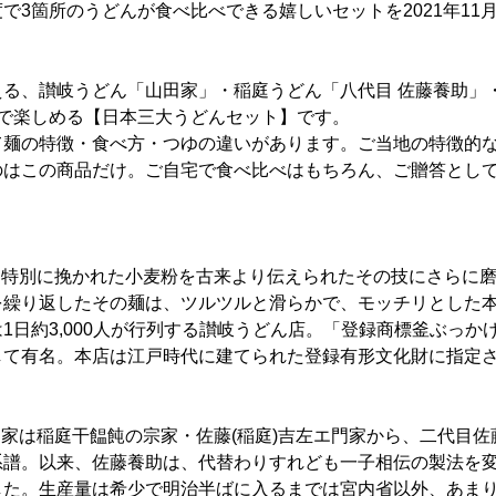
で3箇所のうどんが食べ比べできる嬉しいセットを2021年11
える、讃岐うどん「山田家」・稲庭うどん「八代目 佐藤養助」
箱で楽しめる【日本三大うどんセット】です。
て麺の特徴・食べ方・つゆの違いがあります。ご当地の特徴的
のはこの商品だけ。ご自宅で食べ比べはもちろん、ご贈答とし
：特別に挽かれた小麦粉を古来より伝えられたその技にさらに
を繰り返したその麺は、ツルツルと滑らかで、モッチリとした
1日約3,000人が行列する讃岐うどん店。「登録商標釜ぶっか
して有名。本店は江戸時代に建てられた登録有形文化財に指定
当家は稲庭干饂飩の宗家・佐藤(稲庭)吉左エ門家から、二代目
系譜。以来、佐藤養助は、代替わりすれども一子相伝の製法を
した。生産量は希少で明治半ばに入るまでは宮内省以外、あま