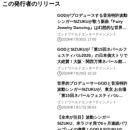
この発行者のリリース
GODがプロデュースする音浴特許波動
シンガーSIZUKUが歌う新曲『Fairy
Jewelry Dancing』は幻想的な世界観
が米国のラジオ局で大絶賛！
ゴッドワールドエンターテインメント
2026年7月30日 17:00
GODとSIZUKUが「第15回ネパールフ
ェスティバル2026」の日本側大トリで
大絶賛！大阪・関西万博ネパール館テ
ーマソング「In The World In
ゴッドワールドエンターテインメント
Nepal」特別バージョンを熱唱
2026年7月29日 10:10
世界的プロデューサーGODと音浴特許
波動シンガーSIZUKUが、東京 お台場
「第15回ネパールフェスティバル
2026」特別ゲストに決定！
ゴッドワールドエンターテインメント
2026年7月17日 06:03
【全米が注目】波動シンガー
SIZUKU、米ラジオ局で6ヶ月連続パワ
ープレイの偉業！GOD＆SIZUKUの新