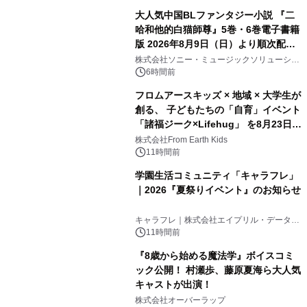
大人気中国BLファンタジー小説 『二
哈和他的白猫師尊』5巻・6巻電子書籍
版 2026年8月9日（日）より順次配信
開始
株式会社ソニー・ミュージックソリューショ
ンズ
6時間前
フロムアースキッズ × 地域 × 大学生が
創る、 子どもたちの「自育」イベント
「諸福ジーク×Lifehug」 を8月23日
(日)開催
株式会社From Earth Kids
11時間前
学園生活コミュニティ「キャラフレ」
｜2026『夏祭りイベント』のお知らせ
キャラフレ｜株式会社エイプリル・データ・
デザインズ
11時間前
『8歳から始める魔法学』ボイスコミ
ック公開！ 村瀬歩、藤原夏海ら大人気
キャストが出演！
株式会社オーバーラップ