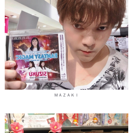
ＭＡＺＡＫＩ