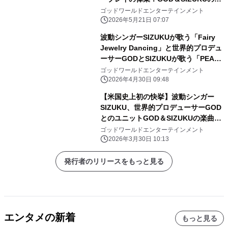
曲がアメリカで異例のロングランヒッ
ゴッドワールドエンターテインメント
ト中！
2026年5月21日 07:07
波動シンガーSIZUKUが歌う「Fairy
Jewelry Dancing」と世界的プロデュ
ーサーGODとSIZUKUが歌う「PEACE
OF EARTH」が米ラジオ局「R1
ゴッドワールドエンターテインメント
Radio USA」で日本語オリジナル楽曲
2026年4月30日 09:48
が5ヶ月間連続パワープレイを更新
【米国史上初の快挙】波動シンガー
中！
SIZUKU、世界的プロデューサーGOD
とのユニットGOD＆SIZUKUの楽曲が
米ラジオ局「R1 Radio USA」で4ヶ月
ゴッドワールドエンターテインメント
連続パワープレイ！30分に1回の頻度
2026年3月30日 10:13
で日本語楽曲を放送
発行者のリリースをもっと見る
エンタメの新着
もっと見る