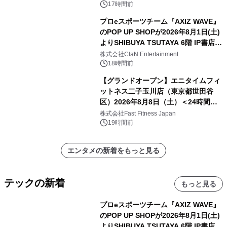
17時間前
プロeスポーツチーム『AXIZ WAVE』
のPOP UP SHOPが2026年8月1日(土)
よりSHIBUYA TSUTAYA 6階 IP書店で
開催決定！！
株式会社ClaN Entertainment
18時間前
【グランドオープン】エニタイムフィ
ットネス二子玉川店（東京都世田谷
区）2026年8月8日（土）＜24時間年
中無休のフィットネスジム＞
株式会社Fast Fitness Japan
19時間前
エンタメの新着をもっと見る
テックの新着
もっと見る
プロeスポーツチーム『AXIZ WAVE』
のPOP UP SHOPが2026年8月1日(土)
よりSHIBUYA TSUTAYA 6階 IP書店で