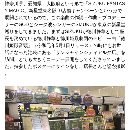
神奈川県、愛知県、大阪府という形で「SIZUKU FANTAS
Y MAGIC」新星堂東名阪10店舗キャンペーンという形で
展開されているので、この楽曲の作詞・作曲・プロデュー
サーのGODとシータ波シンガーのSIZUKUが東京の新星堂
巡りをしてきました。まずはSIZUKUが徳川静華として座
長を務めている徳川静華と徳川姫殿劇団のデビュー曲「徳
川姫殿音頭」（令和元年5月1日リリース）の時にもお世
話になった池袋にある「サンシャインシティアルタ店」を
訪問。とても大きくコーナー展開をしてくださっていまし
た。持参したポスターにサインをし、店長さんと記念撮影
。