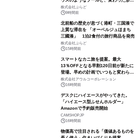
ウスのようなプールと、変わった形の
サウナも 「THE BOXY AWAJI」のお
株式会社ぷらど
得な素泊まり連泊プランで
9時間前
北前船の歴史が息づく港町・三国湊で
上質な滞在を 「オーベルジュほまち
三國湊」 1泊2食付の旅行商品を発売
株式会社ぷらど
15時間前
スマートなカニ旅を提案。最大
13％OFFとなる早割120日前が新たに
登場。早めの計画でいつもと変わらぬ
大人の冬旅を。ー夕日ヶ浦温泉「佳松
株式会社アウルコーポレーション
苑 別邸ふうか」ー
16時間前
デスクにハイエースがやってきた。
「ハイエース型ふせんホルダー」
Amazonで予約販売開始
CAMSHOP.JP
16時間前
物価高で注目される「価値あるものを
長く使う」住まいづくりを提案