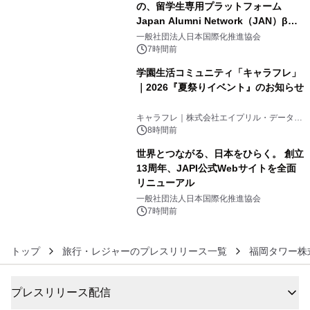
の、留学生専用プラットフォーム
Japan Alumni Network（JAN）β版
4
をリリース
一般社団法人日本国際化推進協会
7時間前
学園生活コミュニティ「キャラフレ」
｜2026『夏祭りイベント』のお知らせ
5
キャラフレ｜株式会社エイプリル・データ・
デザインズ
8時間前
世界とつながる、日本をひらく。 創立
13周年、JAPI公式Webサイトを全面
リニューアル
6
一般社団法人日本国際化推進協会
7時間前
トップ
旅行・レジャーのプレスリリース一覧
福岡タワー株
プレスリリース配信