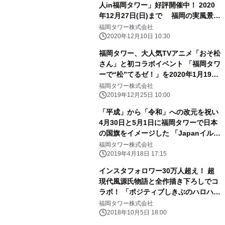
人in福岡タワー」好評開催中！ 2020
年12月27日(日)まで 福岡の実風景と
ともに、進撃の巨人の世界を体感！
福岡タワー株式会社
2020年12月10日 10:30
福岡タワー、大人気TVアニメ「おそ松
さん」と初コラボイベント 「福岡タワ
ーで“松”てるゼ！」を2020年1月19日
まで開催！
福岡タワー株式会社
2019年12月25日 10:00
「平成」から「令和」への改元を祝い
4月30日と5月1日に福岡タワーで日本
の国旗をイメージした 「Japanイルミ
ネーション」が点灯
福岡タワー株式会社
2019年4月18日 17:15
インスタフォロワー30万人超え！ 超
現代風源氏物語と全作描き下ろしでコ
ラボ！ 「ポジティブしきぶのハロハロ
ハ～ロウィンin福岡タワー」 10/9から
福岡タワー株式会社
開催
2018年10月5日 18:00