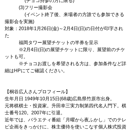
(チョコ持参の方に限る)
(3)フリー撮影会
(イベント終了後、来場者の方誰でも参加できる
撮影会を実施)
対象：2018年1月26日(金)～2月4日(日)の日付が印字され
た
福岡タワー展望チケットの半券を呈示
※2月4日(日)の展望チケットに限り、展望前のチケ
ットも可。
※チョコお渡しを希望される方は、参加条件など詳
細はHPにてご確認ください。
【桐谷広人さんプロフィール】
生年月日 1949年10月15日(68歳)広島県竹原市出身。
元将棋棋士・投資家。升田幸三実力制第四代名人門下。棋
士番号120。2007年に引退。
近年では、バラエティ番組「月曜から夜ふかし」でのテレ
ビ企画をきっかけに、株主優待を使いこなす個人株式投資