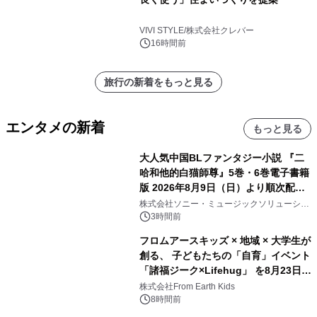
VIVI STYLE/株式会社クレバー
16時間前
旅行の新着をもっと見る
エンタメの新着
もっと見る
大人気中国BLファンタジー小説 『二
哈和他的白猫師尊』5巻・6巻電子書籍
版 2026年8月9日（日）より順次配信
開始
株式会社ソニー・ミュージックソリューショ
ンズ
3時間前
フロムアースキッズ × 地域 × 大学生が
創る、 子どもたちの「自育」イベント
「諸福ジーク×Lifehug」 を8月23日
(日)開催
株式会社From Earth Kids
8時間前