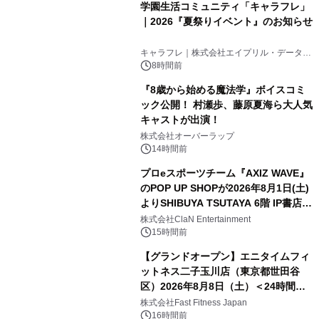
学園生活コミュニティ「キャラフレ」
｜2026『夏祭りイベント』のお知らせ
キャラフレ｜株式会社エイプリル・データ・
デザインズ
8時間前
『8歳から始める魔法学』ボイスコミ
ック公開！ 村瀬歩、藤原夏海ら大人気
キャストが出演！
株式会社オーバーラップ
14時間前
プロeスポーツチーム『AXIZ WAVE』
のPOP UP SHOPが2026年8月1日(土)
よりSHIBUYA TSUTAYA 6階 IP書店で
開催決定！！
株式会社ClaN Entertainment
15時間前
【グランドオープン】エニタイムフィ
ットネス二子玉川店（東京都世田谷
区）2026年8月8日（土）＜24時間年
中無休のフィットネスジム＞
株式会社Fast Fitness Japan
16時間前