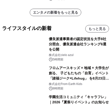
エンタメの新着をもっと見る
ライフスタイルの新着
もっと見る
優良派遣事業者の認定状況を大手8社
分照合、優良派遣会社ランキング6選
を公開
株式会社cielo azul
5時間前
フロムアースキッズ × 地域 × 大学生が
創る、 子どもたちの「自育」イベント
「諸福ジーク×Lifehug」 を8月23日
(日)開催
株式会社From Earth Kids
8時間前
学園生活コミュニティ「キャラフレ」
｜2026『夏祭りイベント』のお知らせ