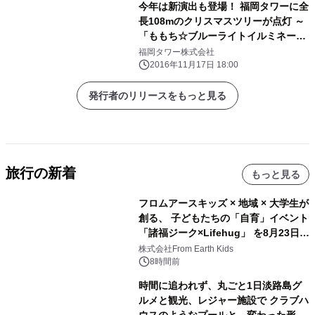
今年は新演出も登場！ 福岡タワーに全
長108mのクリスマスツリーが点灯 ～
「ももち☆ブルーライトイルミネーシ
ョン2016」同時開催～
福岡タワー株式会社
2016年11月17日 18:00
発行者のリリースをもっと見る
旅行の新着
もっと見る
フロムアースキッズ × 地域 × 大学生が
創る、 子どもたちの「自育」イベント
「諸福ジーク×Lifehug」 を8月23日
(日)開催
株式会社From Earth Kids
8時間前
時間に追われず、丸ごと1日淡路島グ
ルメと観光、レジャー施設で クラブハ