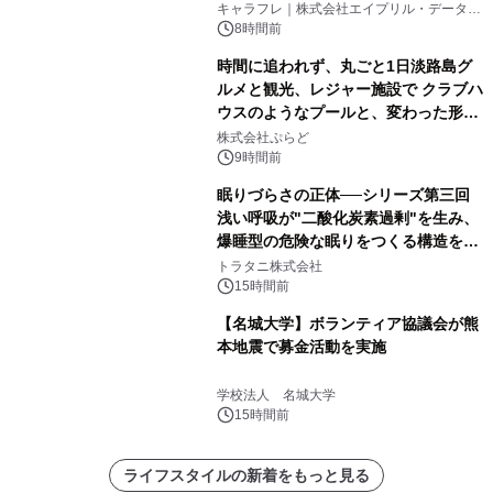
キャラフレ｜株式会社エイプリル・データ・
デザインズ
8時間前
時間に追われず、丸ごと1日淡路島グ
ルメと観光、レジャー施設で クラブハ
ウスのようなプールと、変わった形の
サウナも 「THE BOXY AWAJI」のお
株式会社ぷらど
得な素泊まり連泊プランで
9時間前
眠りづらさの正体──シリーズ第三回
浅い呼吸が"二酸化炭素過剰"を生み、
爆睡型の危険な眠りをつくる構造を解
説
トラタニ株式会社
15時間前
【名城大学】ボランティア協議会が熊
本地震で募金活動を実施
学校法人 名城大学
15時間前
ライフスタイルの新着をもっと見る