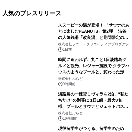
人気のプレスリリース
スヌーピーの湯が登場！ 「サウナのあ
とに楽しむPEANUTS」第2弾 渋谷
の人気銭湯「改良湯」と期間限定のコ
1
ラボレーション サウナイキタイコラ
株式会社ソニー・クリエイティブプロダクツ
ボグッズも発売決定！
1日前
時間に追われず、丸ごと1日淡路島グ
ルメと観光、レジャー施設で クラブハ
ウスのようなプールと、変わった形の
2
サウナも 「THE BOXY AWAJI」のお
株式会社ぷらど
得な素泊まり連泊プランで
9時間前
淡路島の一棟貸しヴィラを2泊、"私た
ちだけ"の別荘に 1日1組・最大8名
様、プールとサウナとジェットバス付
3
きで Villa Mon Temps AWAJIの連泊
株式会社ぷらど
素泊りプラン
16時間前
現役留学生がつくる、留学生のため