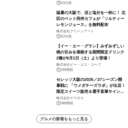
53分前
猛暑の大阪で、涼と塩分を一杯に！ 北
区のペット同伴カフェが「ソルティー
レモンジュース」を無料配布
株式会社グリーンアート
53分前
【イー・エー・グラン】みずみずしい
桃の甘みを堪能する期間限定ドリンク
2種が8月1日（土）より登場！
株式会社ピー・エス・コープ
2時間前
セレッソ大阪の2026／27シーズン開
幕戦に 「ウメダチーズラボ」が出店！
限定スイーツ販売＆選手直筆サイング
ッズが当たる抽選会を 8月8日に開催
株式会社ヤマタカ
3時間前
グルメの新着をもっと見る