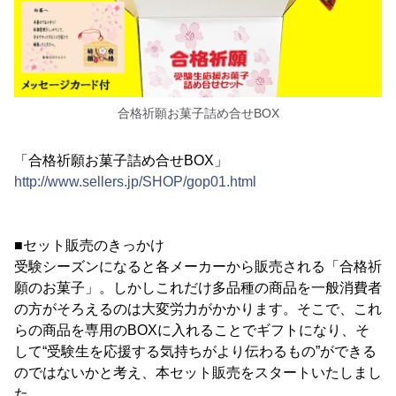
合格祈願お菓子詰め合せBOX
「合格祈願お菓子詰め合せBOX」
http://www.sellers.jp/SHOP/gop01.html
■セット販売のきっかけ
受験シーズンになると各メーカーから販売される「合格祈
願のお菓子」。しかしこれだけ多品種の商品を一般消費者
の方がそろえるのは大変労力がかかります。そこで、これ
らの商品を専用のBOXに入れることでギフトになり、そ
して“受験生を応援する気持ちがより伝わるもの”ができる
のではないかと考え、本セット販売をスタートいたしまし
た。