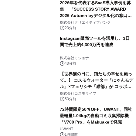
2026年を代表するSaaS導入事例を募
集 「SUCCESS STORY AWARD
2026 Autumn byデジタル化の窓口」
開催
株式会社クリエイティブバンク
23分前
Instagram販売ツールを活用し、3日
間で売上約4,300万円を達成
株式会社ミショナ
43分前
【世界猫の日に、猫たちの幸せを願っ
て。】 コスモウォーター「にゃんモデ
ル」×フェリシモ「猫部」が コラボキ
ャンペーンを実施
株式会社コスモライフ
53分前
72時間限定50％OFF、UWANT、同社
最軽量1.04kgの自動ゴミ収集掃除機
「V700 Pro」をMakuakeで発売
UWANT
1時間前