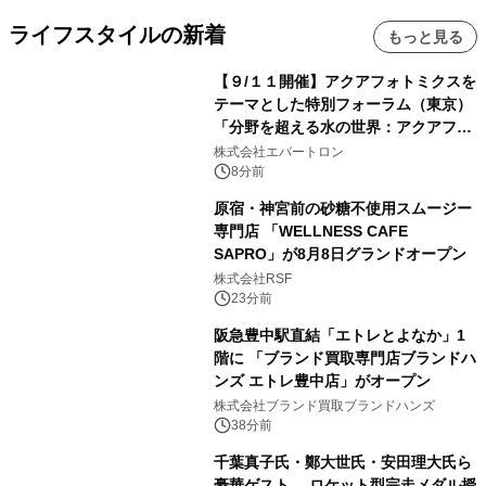
ライフスタイルの新着
もっと見る
【９/１１開催】アクアフォトミクスを
テーマとした特別フォーラム（東京）
「分野を超える水の世界：アクアフォ
トミクスが切り拓く新しい科学の地
株式会社エバートロン
平」を開催
8分前
原宿・神宮前の砂糖不使用スムージー
専門店 「WELLNESS CAFE
SAPRO」が8月8日グランドオープン
株式会社RSF
23分前
阪急豊中駅直結「エトレとよなか」1
階に 「ブランド買取専門店ブランドハ
ンズ エトレ豊中店」がオープン
株式会社ブランド買取ブランドハンズ
38分前
千葉真子氏・鄭大世氏・安田理大氏ら
豪華ゲスト ロケット型完走メダル授