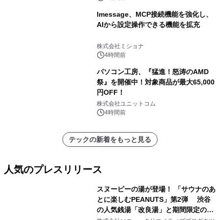
lmessage、MCP接続機能を強化し、
AIから設定操作できる機能を拡充
株式会社ミショナ
4時間前
パソコン工房、『猛進！怒涛のAMD
祭』を開催中！対象商品が最大65,000
円OFF！
株式会社ユニットコム
4時間前
テックの新着をもっと見る
人気のプレスリリース
スヌーピーの湯が登場！ 「サウナのあ
とに楽しむPEANUTS」第2弾 渋谷
の人気銭湯「改良湯」と期間限定のコ
1
ラボレーション サウナイキタイコラ