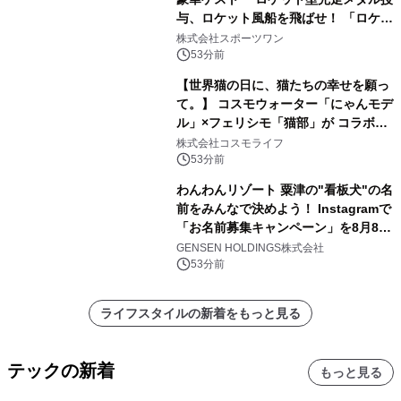
与、ロケット風船を飛ばせ！ 「ロケッ
トマラソン2026」開催
株式会社スポーツワン
53分前
【世界猫の日に、猫たちの幸せを願っ
て。】 コスモウォーター「にゃんモデ
ル」×フェリシモ「猫部」が コラボキ
ャンペーンを実施
株式会社コスモライフ
53分前
わんわんリゾート 粟津の"看板犬"の名
前をみんなで決めよう！ Instagramで
「お名前募集キャンペーン」を8月8日
(土)より開催
GENSEN HOLDINGS株式会社
53分前
ライフスタイルの新着をもっと見る
テックの新着
もっと見る