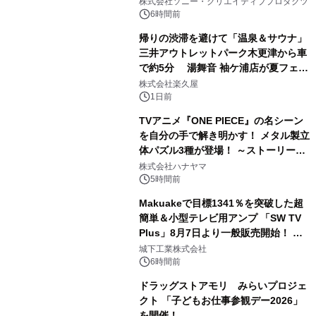
株式会社ソニー・クリエイティブプロダクツ
ボグッズも発売決定！
6時間前
帰りの渋滞を避けて「温泉＆サウナ」
三井アウトレットパーク木更津から車
で約5分 湯舞音 袖ケ浦店が夏フェア
2
メニューを提供
株式会社楽久屋
1日前
TVアニメ『ONE PIECE』の名シーン
を自分の手で解き明かす！ メタル製立
体パズル3種が登場！ ～ストーリーと
3
ギミックが融合した 大人の体験型パズ
株式会社ハナヤマ
ルが8月7日(金)12時より先行予約受付
5時間前
開始～
Makuakeで目標1341％を突破した超
簡単＆小型テレビ用アンプ 「SW TV
Plus」8月7日より一般販売開始！ ケ
4
ーブル1本つなぐだけ、テレビの音が
城下工業株式会社
ぐっと豊かに
6時間前
ドラッグストアモリ みらいプロジェ
クト 「子どもお仕事参観デー2026」
を開催！