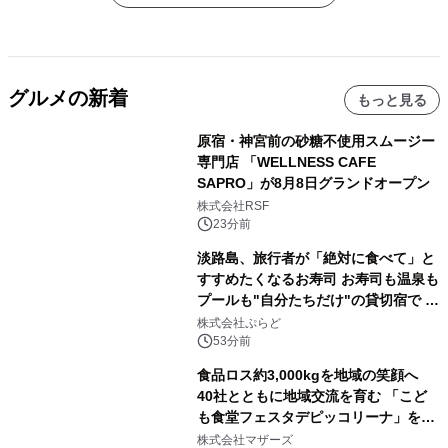
グルメの新着
もっと見る
原宿・神宮前の砂糖不使用スムージー
専門店 「WELLNESS CAFE
SAPRO」が8月8日グランドオープン
株式会社RSF
23分前
淡路島、旅行者が「絶対に食べて」と
すすめたくなるお寿司 お寿司も温泉も
プールも"自分たちだけ"の貸切宿で 1
日1組限定「岩屋温泉 絵島別庭 海と
株式会社ぷらど
森」の握り寿司プラン
53分前
食品ロス約3,000kgを地域の笑顔へ
40社とともに地域交流を育む 「こど
も食堂フェスタデピッコリーナ」を9
月5日(土)開催
株式会社マザーズ