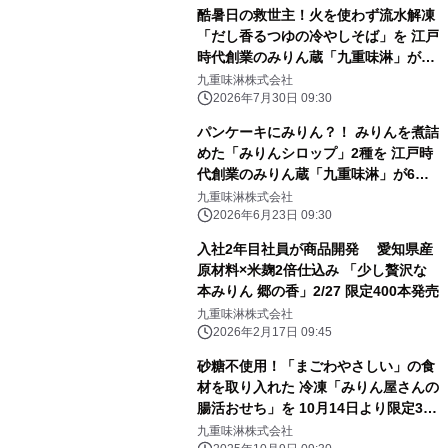
酷暑日の救世主！火を使わず流水解凍
「だし香るつゆの冷やしそば」を 江戸
時代創業のみりん蔵「九重味淋」が8
月6日に新発売
九重味淋株式会社
2026年7月30日 09:30
パンケーキにみりん？！ みりんを煮詰
めた「みりんシロップ」2種を 江戸時
代創業のみりん蔵「九重味淋」が6月
30日に新発売
九重味淋株式会社
2026年6月23日 09:30
入社2年目社員が商品開発 愛知県産
原材料×米麹2倍仕込み 「少し贅沢な
本みりん 郷の香」2/27 限定400本発売
九重味淋株式会社
2026年2月17日 09:45
砂糖不使用！「まごわやさしい」の食
材を取り入れた 冷凍「みりん屋さんの
腸活おせち」を 10月14日より限定30
個で予約受付開始！
九重味淋株式会社