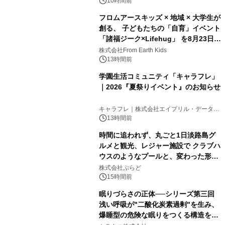
10時間前
フロムアースキッズ × 地域 × 大学生が
創る、 子どもたちの「自育」イベント
「諸福ジーク×Lifehug」 を8月23日
(日)開催
株式会社From Earth Kids
13時間前
学園生活コミュニティ「キャラフレ」
｜2026『夏祭りイベント』のお知らせ
キャラフレ｜株式会社エイプリル・データ・
デザインズ
13時間前
時間に追われず、丸ごと1日淡路島グ
ルメと観光、レジャー施設で クラブハ
ウスのようなプールと、変わった形の
サウナも 「THE BOXY AWAJI」のお
株式会社ぷらど
得な素泊まり連泊プランで
15時間前
眠りづらさの正体──シリーズ第三回
浅い呼吸が"二酸化炭素過剰"を生み、
爆睡型の危険な眠りをつくる構造を解