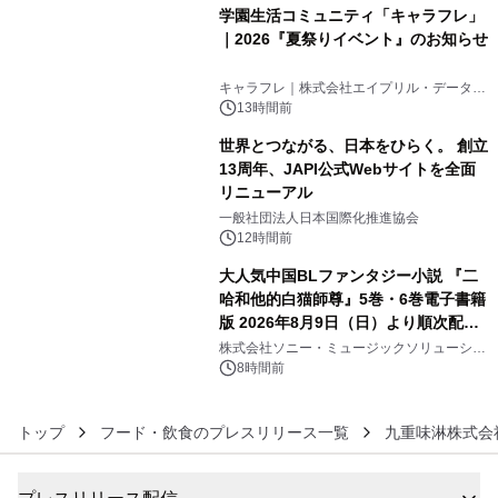
学園生活コミュニティ「キャラフレ」
｜2026『夏祭りイベント』のお知らせ
4
キャラフレ｜株式会社エイプリル・データ・
デザインズ
13時間前
世界とつながる、日本をひらく。 創立
13周年、JAPI公式Webサイトを全面
リニューアル
5
一般社団法人日本国際化推進協会
12時間前
大人気中国BLファンタジー小説 『二
哈和他的白猫師尊』5巻・6巻電子書籍
版 2026年8月9日（日）より順次配信
6
開始
株式会社ソニー・ミュージックソリューショ
ンズ
8時間前
トップ
フード・飲食のプレスリリース一覧
九重味淋株式会