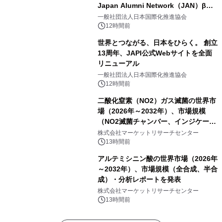
Japan Alumni Network（JAN）β版
をリリース
一般社団法人日本国際化推進協会
12時間前
世界とつながる、日本をひらく。 創立
13周年、JAPI公式Webサイトを全面
リニューアル
一般社団法人日本国際化推進協会
12時間前
二酸化窒素（NO2）ガス滅菌の世界市
場（2026年～2032年）、市場規模
（NO2滅菌チャンバー、インジケータ
ーおよびモニタリングシステム、その
株式会社マーケットリサーチセンター
他）・分析レポートを発表
13時間前
アルテミシニン酸の世界市場（2026年
～2032年）、市場規模（全合成、半合
成）・分析レポートを発表
株式会社マーケットリサーチセンター
13時間前