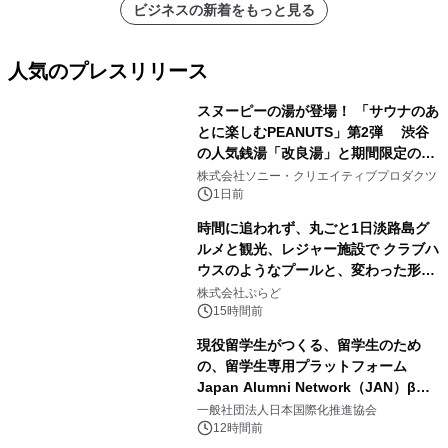
ビジネスの新着をもっと見る
人気のプレスリリース
スヌーピーの湯が登場！ 「サウナのあ
とに楽しむPEANUTS」第2弾 渋谷
の人気銭湯「改良湯」と期間限定のコ
1
ラボレーション サウナイキタイコラ
株式会社ソニー・クリエイティブプロダクツ
ボグッズも発売決定！
1日前
時間に追われず、丸ごと1日淡路島グ
ルメと観光、レジャー施設で クラブハ
ウスのようなプールと、変わった形の
2
サウナも 「THE BOXY AWAJI」のお
株式会社ぷらど
得な素泊まり連泊プランで
15時間前
現役留学生がつくる、留学生のため
の、留学生専用プラットフォーム
Japan Alumni Network（JAN）β版
3
をリリース
一般社団法人日本国際化推進協会
12時間前