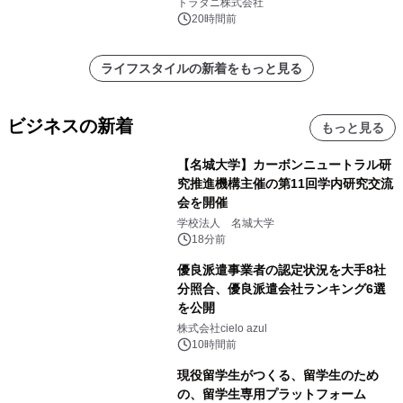
説
トラタニ株式会社
20時間前
ライフスタイルの新着をもっと見る
ビジネスの新着
もっと見る
【名城大学】カーボンニュートラル研
究推進機構主催の第11回学内研究交流
会を開催
学校法人 名城大学
18分前
優良派遣事業者の認定状況を大手8社
分照合、優良派遣会社ランキング6選
を公開
株式会社cielo azul
10時間前
現役留学生がつくる、留学生のため
の、留学生専用プラットフォーム