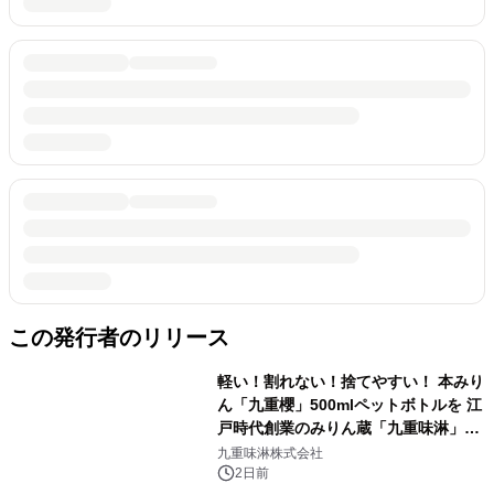
この発行者のリリース
軽い！割れない！捨てやすい！ 本みり
ん「九重櫻」500mlペットボトルを 江
戸時代創業のみりん蔵「九重味淋」が
8月25日に新発売
九重味淋株式会社
2日前