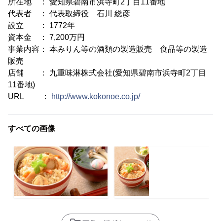
所在地 ： 愛知県碧南市浜寺町2丁目11番地
代表者 ： 代表取締役 石川 総彦
設立 ： 1772年
資本金 ： 7,200万円
事業内容： 本みりん等の酒類の製造販売 食品等の製造
販売
店舗 ： 九重味淋株式会社(愛知県碧南市浜寺町2丁目
11番地)
URL ：
http://www.kokonoe.co.jp/
すべての画像