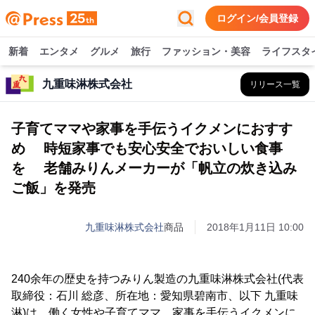
ログイン/会員登録
新着
エンタメ
グルメ
旅行
ファッション・美容
ライフスタ
九重味淋株式会社
リリース一覧
子育てママや家事を手伝うイクメンにおすす
め 時短家事でも安心安全でおいしい食事
を 老舗みりんメーカーが「帆立の炊き込み
ご飯」を発売
九重味淋株式会社
商品
2018年1月11日 10:00
240余年の歴史を持つみりん製造の九重味淋株式会社(代表
取締役：石川 総彦、所在地：愛知県碧南市、以下 九重味
淋)は、働く女性や子育てママ、家事を手伝うイクメンに