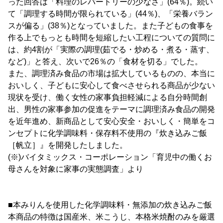
った回答は「料理のレパートリーの少なさ」(64％)。続い
て「調理する時間が限られている」(44％)、「栄養バラン
スが偏る」(38％)となっていました。また子どもの食事を
作る上でもっとも時間を短縮したい工程についての質問に
は、約4割が「実際の調理(茹でる・炒める・煮る・蒸す、
など)」と答え、次いで26％の「食材を切る」でした。
また、調理済み食品の市場は拡大しているものの、本当に
おいしく、子どもに安心して食べさせられる商品が少ない
現状を受け、働く女性の家事負担軽減による自分時間創
出、男性の家事参加の促進をテーマに調理済み食品の開発
を近年進め、新商品として安心安全・おいしく・簡単をコ
ンセプトに化学調味料・保存料不使用の『炊き込みご飯
［帆立］』を開発したしました。
(※)バイタミックス・コーポレーション「育児中の働くお
母さんを対象に家事の実態調査」より
■本みりんを使用した化学調味料・無添加の炊き込みご飯
本商品の特徴は国産米、米こうじ、本格米焼酎のみを厳選