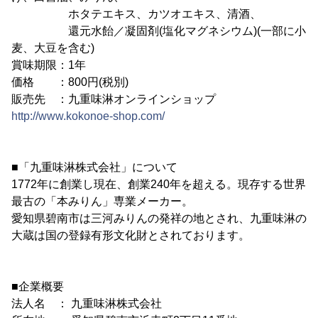
ホタテエキス、カツオエキス、清酒、
還元水飴／凝固剤(塩化マグネシウム)(一部に小
麦、大豆を含む)
賞味期限：1年
価格 ：800円(税別)
販売先 ：九重味淋オンラインショップ
http://www.kokonoe-shop.com/
■「九重味淋株式会社」について
1772年に創業し現在、創業240年を超える。現存する世界
最古の「本みりん」専業メーカー。
愛知県碧南市は三河みりんの発祥の地とされ、九重味淋の
大蔵は国の登録有形文化財とされております。
■企業概要
法人名 ： 九重味淋株式会社