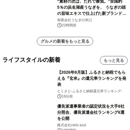
“素材の次は、たれで勝負。”全国約
5％の浜名湖産うなぎを、 うなぎの頭
の旨味エキスで仕上げた新ブランド
「井口の誉」誕生
有限会社うなぎの井口
22時間前
グルメの新着をもっと見る
ライフスタイルの新着
もっと見る
【2026年8月版】ふるさと納税でもら
える『玄米』の還元率ランキングを発
表
とくさと-ふるさと納税還元率ランキング-
18分前
優良派遣事業者の認定状況を大手8社
分照合、優良派遣会社ランキング6選
を公開
株式会社cielo azul