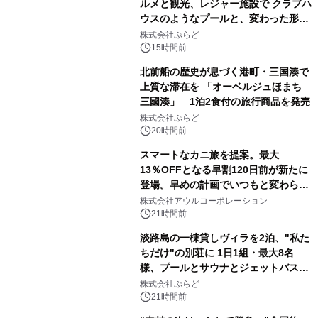
ルメと観光、レジャー施設で クラブハ
ウスのようなプールと、変わった形の
サウナも 「THE BOXY AWAJI」のお
株式会社ぷらど
得な素泊まり連泊プランで
15時間前
北前船の歴史が息づく港町・三国湊で
上質な滞在を 「オーベルジュほまち
三國湊」 1泊2食付の旅行商品を発売
株式会社ぷらど
20時間前
スマートなカニ旅を提案。最大
13％OFFとなる早割120日前が新たに
登場。早めの計画でいつもと変わらぬ
大人の冬旅を。ー夕日ヶ浦温泉「佳松
株式会社アウルコーポレーション
苑 別邸ふうか」ー
21時間前
淡路島の一棟貸しヴィラを2泊、"私た
ちだけ"の別荘に 1日1組・最大8名
様、プールとサウナとジェットバス付
きで Villa Mon Temps AWAJIの連泊
株式会社ぷらど
素泊りプラン
21時間前