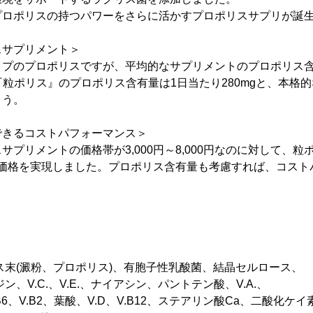
プロポリスの持つパワーをさらに活かすプロポリスサプリが誕
スサプリメント＞
プのプロポリスですが、平均的なサプリメントのプロポリス含
、『粒ポリス』のプロポリス含有量は1日当たり280mgと、本格
ょう。
できるコストパフォーマンス＞
プリメントの価格帯が3,000円～8,000円なのに対して、粒
手頃価格を実現しました。プロポリス含有量も考慮すれば、コス
ス末(澱粉、プロポリス)、有胞子性乳酸菌、結晶セルロース、
.、V.E.、ナイアシン、パントテン酸、V.A.、
.B2、葉酸、V.D、V.B12、ステアリン酸Ca、二酸化ケイ