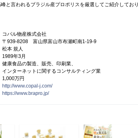
高峰と言われるブラジル産プロポリスを厳選してご紹介してお
パル物産株式会社
-8208 富山県富山市布瀬町南1-19-9
松本 規人
89年3月
康食品の製造、販売、印刷業、
トに関するコンサルティング業
000万円
：
http://www.copal-j.com/
：
https://www.brapro.jp/