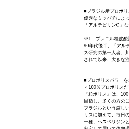
■ブラジル産プロポリ
優秀なミツバチによ
「アルテピリンC」な
※1 プレニル桂皮酸
90年代後半、「アル
ス研究の第一人者、
されて以来、大きな
■プロポリスパワー
＜100％プロポリス
『粒ポリス』は、10
目指し、多くの方の
ブラジルという厳し
リスに加えて、毎日
一種、ヘスペリジン
安定して届いて体内