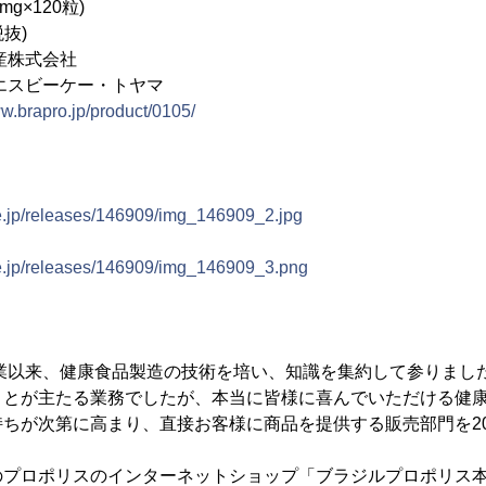
mg×120粒)
税抜)
産株式会社
エスビーケー・トヤマ
ww.brapro.jp/product/0105/
ne.jp/releases/146909/img_146909_2.jpg
ne.jp/releases/146909/img_146909_3.png
創業以来、健康食品製造の技術を培い、知識を集約して参りまし
ことが主たる業務でしたが、本当に皆様に喜んでいただける健
ちが次第に高まり、直接お客様に商品を提供する販売部門を20
のプロポリスのインターネットショップ「ブラジルプロポリス