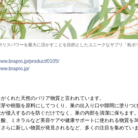
ポリスパワーを最大に活かすことを目的としたユニークなサプリ「粒ポ
www.brapro.jp/product/0105/
www.brapro.jp/
チがくれた天然のバリア物質と言われています。
新芽や樹脂を原料にしてつくり、巣の出入り口や隙間に塗りつ
敵が侵入するのを防ぐだけでなく、巣の内部を清潔に保ちます
酸、ミネラルなど美容ケアや健康サポートに使われる物質を3
てさらに新しい物質が発見されるなど、多くの注目を集めてい