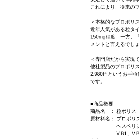
これにより、従来の
＜本格的なプロポリ
近年人気がある粒タイ
150mg程度。一方
メントと言えるでし
＜専門店だから実現
他社製品のプロポリスサ
2,980円というお
です。
■商品概要
商品名 ： 粒ポリス
原材料名： プロポリ
ヘスペリジン、V.C
V.B1、V.B6、V