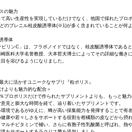
スの魅力
って高い生産性を実現しているだけでなく、他国で採れたプロ
どのプレニル桂皮酸誘導体(※1)が多く含まれていることが何
誘導体
テピリンC」は、フラボノイドではなく、桂皮酸誘導体である
川崎医科大学名誉教授、大本哲夫博士によってその詳細な働き
注目を浴びるようになりました。
を最大に活かすユニークなサプリ『粒ポリス』
だけよりも魅力的な配合＞
0％プロポリスだけで作られたサプリメントよりも、もっと魅
ご意見と膨大な時間を経て、辿り着いたサプリメントです。
い環境であるがゆえに、蜂が高い採集能力を発揮することで有
の健康や若々しさをサポートする役割を柑橘類の皮などから摂
とマルチビタミンで補い、さらに有胞子性乳酸菌と呼ばれ、熱
環境をサポートするラクリス菌を添加しました。