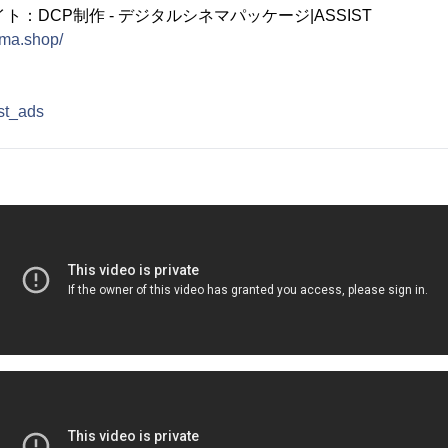
ト：DCP制作 - デジタルシネマパッケージ|ASSIST
ema.shop/
ist_ads