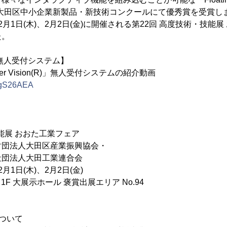
が第29回大田区中小企業新製品・新技術コンクールにて優秀賞を受賞
)、2月1日(木)、2月2日(金)に開催される第22回 高度技術・技
た。
無人受付システム】
 Hyper Vision(R)」無人受付システムの紹介動画
UBgS26AEA
能展 おおた工業フェア
財団法人大田区産業振興協会・
大田工業連合会
2月1日(木)、2月2日(金)
1F 大展示ホール 褒賞出展エリア No.94
ついて