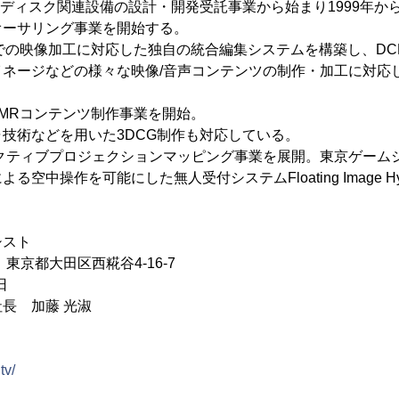
。光ディスク関連設備の設計・開発受託事業から始まり1999年
オーサリング事業を開始する。
0pまでの映像加工に対応した独自の統合編集システムを構築し、DC
イネージなどの様々な映像/音声コンテンツの制作・加工に対応
VR/MRコンテンツ制作事業を開始。
技術などを用いた3DCG制作も対応している。
ラクティブプロジェクションマッピング事業を展開。東京ゲームシ
中操作を可能にした無人受付システムFloating Image Hyper
シスト
4 東京都大田区西糀谷4-16-7
日
長 加藤 光淑
tv/