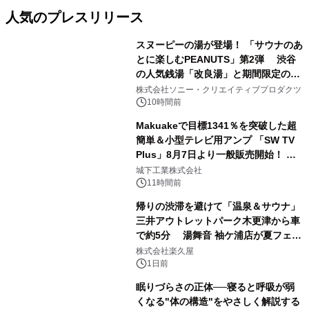
人気のプレスリリース
スヌーピーの湯が登場！ 「サウナのあ
とに楽しむPEANUTS」第2弾 渋谷
の人気銭湯「改良湯」と期間限定のコ
1
ラボレーション サウナイキタイコラ
株式会社ソニー・クリエイティブプロダクツ
ボグッズも発売決定！
10時間前
Makuakeで目標1341％を突破した超
簡単＆小型テレビ用アンプ 「SW TV
Plus」8月7日より一般販売開始！ ケ
2
ーブル1本つなぐだけ、テレビの音が
城下工業株式会社
ぐっと豊かに
11時間前
帰りの渋滞を避けて「温泉＆サウナ」
三井アウトレットパーク木更津から車
で約5分 湯舞音 袖ケ浦店が夏フェア
3
メニューを提供
株式会社楽久屋
1日前
眠りづらさの正体──寝ると呼吸が弱
くなる"体の構造"をやさしく解説する