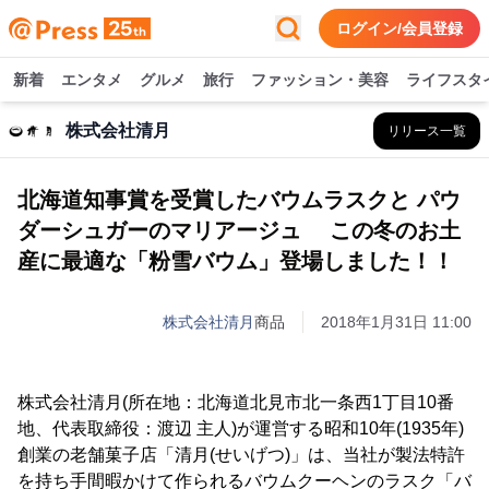
ログイン/会員登録
新着
エンタメ
グルメ
旅行
ファッション・美容
ライフスタ
株式会社清月
リリース一覧
北海道知事賞を受賞したバウムラスクと パウ
ダーシュガーのマリアージュ この冬のお土
産に最適な「粉雪バウム」登場しました！！
株式会社清月
商品
2018年1月31日 11:00
株式会社清月(所在地：北海道北見市北一条西1丁目10番
地、代表取締役：渡辺 主人)が運営する昭和10年(1935年)
創業の老舗菓子店「清月(せいげつ)」は、当社が製法特許
を持ち手間暇かけて作られるバウムクーヘンのラスク「バ