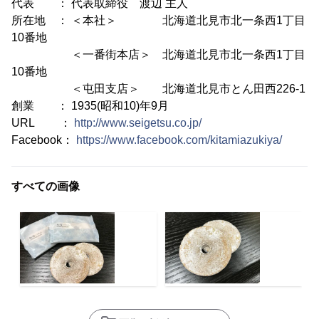
代表 ： 代表取締役 渡辺 主人
所在地 ： ＜本社＞ 北海道北見市北一条西1丁目
10番地
＜一番街本店＞ 北海道北見市北一条西1丁目
10番地
＜屯田支店＞ 北海道北見市とん田西226-1
創業 ： 1935(昭和10)年9月
URL ：
http://www.seigetsu.co.jp/
Facebook：
https://www.facebook.com/kitamiazukiya/
すべての画像