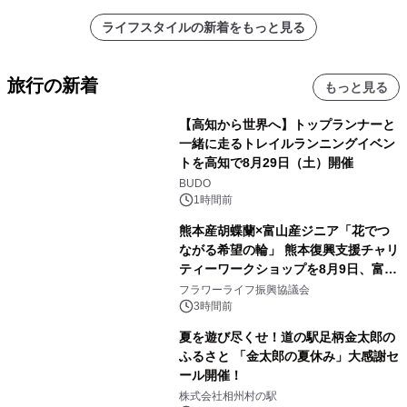
ライフスタイルの新着をもっと見る
旅行の新着
もっと見る
【高知から世界へ】トップランナーと
一緒に走るトレイルランニングイベン
トを高知で8月29日（土）開催
BUDO
1時間前
熊本産胡蝶蘭×富山産ジニア「花でつ
ながる希望の輪」 熊本復興支援チャリ
ティーワークショップを8月9日、富
山・射水で開催
フラワーライフ振興協議会
3時間前
夏を遊び尽くせ！道の駅足柄金太郎の
ふるさと 「金太郎の夏休み」大感謝セ
ール開催！
株式会社相州村の駅