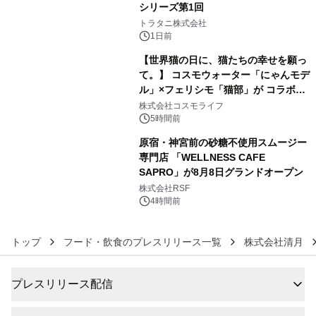
シリーズ第1回
4
トラタニ株式会社
1日前
【世界猫の日に、猫たちの幸せを願っ
て。】 コスモウォーター「にゃんモデ
ル」×フェリシモ「猫部」が コラボキ
5
ャンペーンを実施
株式会社コスモライフ
5時間前
原宿・神宮前の砂糖不使用スムージー
専門店 「WELLNESS CAFE
SAPRO」が8月8日グランドオープン
6
株式会社RSF
4時間前
トップ
フード・飲食のプレスリリース一覧
株式会社清月
プレスリリース配信