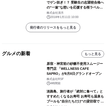
でゲン担ぎ！？ 受験生の志望校合格へ
の“一途”な想いを応援する桜ラベル登
場
株式会社清月
2018年1月11日 10:00
発行者のリリースをもっと見る
グルメの新着
もっと見る
原宿・神宮前の砂糖不使用スムージー
専門店 「WELLNESS CAFE
SAPRO」が8月8日グランドオープン
株式会社RSF
4時間前
淡路島、旅行者が「絶対に食べて」と
すすめたくなるお寿司 お寿司も温泉も
プールも"自分たちだけ"の貸切宿で 1