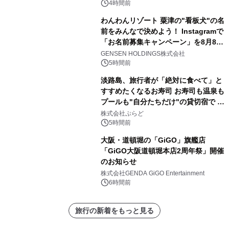
4時間前
わんわんリゾート 粟津の"看板犬"の名
前をみんなで決めよう！ Instagramで
「お名前募集キャンペーン」を8月8日
(土)より開催
GENSEN HOLDINGS株式会社
5時間前
淡路島、旅行者が「絶対に食べて」と
すすめたくなるお寿司 お寿司も温泉も
プールも"自分たちだけ"の貸切宿で 1
日1組限定「岩屋温泉 絵島別庭 海と
株式会社ぷらど
森」の握り寿司プラン
5時間前
大阪・道頓堀の「GiGO」旗艦店
「GiGO大阪道頓堀本店2周年祭」開催
のお知らせ
株式会社GENDA GiGO Entertainment
6時間前
旅行の新着をもっと見る