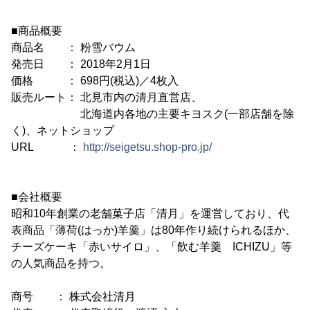
■商品概要
商品名 ： 粉雪バウム
発売日 ： 2018年2月1日
価格 ： 698円(税込)／4枚入
販売ルート： 北見市内の清月直営店、
北海道内各地の主要キヨスク(一部店舗を除
く)、ネットショップ
URL ：
http://seigetsu.shop-pro.jp/
■会社概要
昭和10年創業の老舗菓子店「清月」を運営しており、代
表商品「薄荷(はっか)羊羹」は80年作り続けられるほか、
チーズケーキ「赤いサイロ」、「飲む羊羹 ICHIZU」等
の人気商品を持つ。
商号 ： 株式会社清月