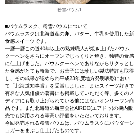
粉雪バウム1
■バウムラスク、粉雪バウムについて
バウムラスクは北海道産の卵、バター、牛乳を使用した新
食感スイーツです。
一層一層この道40年以上の熟練職人が焼き上げたバウム
クーヘンをさらにオーブンでじっくりと焼き、独特の食感
に仕上げました。バウムクーヘンでありながらサクッとし
た食感がとても斬新で、お菓子には珍しい製法特許も取得
し、その成果が認められ平成23年度地方発明表彰におい
て「北海道知事賞」を受賞しました。またスイーツ好きで
有名な人気俳優の著書にも掲載していただく等、多くのメ
ディアにも取り上げられている他にはないオンリーワン商
品です。また北海道の航空会社AIRDO(エアドゥ)の機内販
売でも採用される等高い評価をいただいております。
今回発売される粉雪バウムは、バウムラスクにパウダーシ
ュガーをまぶし仕上げたものです。