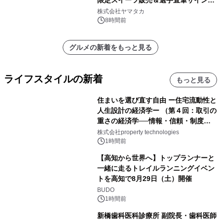
限定スイーツ販売＆選手直筆サイング
ッズが当たる抽選会を 8月8日に開催
株式会社ヤマタカ
8時間前
グルメの新着をもっと見る
ライフスタイルの新着
もっと見る
住まいを選び直す自由 ー住宅流動性と
人生設計の経済学ー （第４回：取引の
重さの経済学──情報・信頼・制度を
PropTechはどう組み替えるか）｜
株式会社property technologies
PropTech-Lab
1時間前
【高知から世界へ】トップランナーと
一緒に走るトレイルランニングイベン
トを高知で8月29日（土）開催
BUDO
1時間前
新橋歯科医科診療所 副院長・歯科医師