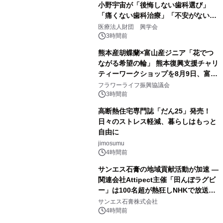
小野宇宙が「後悔しない歯科選び」
「痛くない歯科治療」「不安がない治
療計画」をテーマに専門監修
医療法人財団 興学会
3時間前
熊本産胡蝶蘭×富山産ジニア「花でつ
ながる希望の輪」 熊本復興支援チャリ
ティーワークショップを8月9日、富
山・射水で開催
フラワーライフ振興協議会
3時間前
高断熱住宅専門誌「だん25」発売！
日々のストレス軽減、暮らしはもっと
自由に
jimosumu
4時間前
サンエス石膏の地域貢献活動が加速 ―
関連会社Attipect主催「田んぼラグビ
ー」は100名超が熱狂しNHKで放送さ
れました。
サンエス石膏株式会社
4時間前