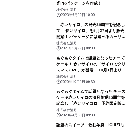
光PRパッケージを作成！
株式会社清月
2023年6月19日 10:00
「赤いサイロ」の発売25周年を記念し
て 「長いサイロ」を5月27日より販売
開始！ パッケージには遊べるカーリン
グボードゲームをデザイン
株式会社清月
2021年5月27日 09:00
もぐもぐタイムで話題となったチーズ
ケーキ！ 赤いサイロの「サイロでクリ
スマス2020」が登場 10月1日より予
約受付開始！！
株式会社清月
2020年10月1日 09:30
もぐもぐタイムで話題となった チーズ
ケーキ赤いサイロの清月創業85周年を
記念し 「赤いサイコロ」予約限定販売
いたします！！
株式会社清月
2020年4月30日 09:30
話題のスイーツ「飲む羊羹 ICHIZU」