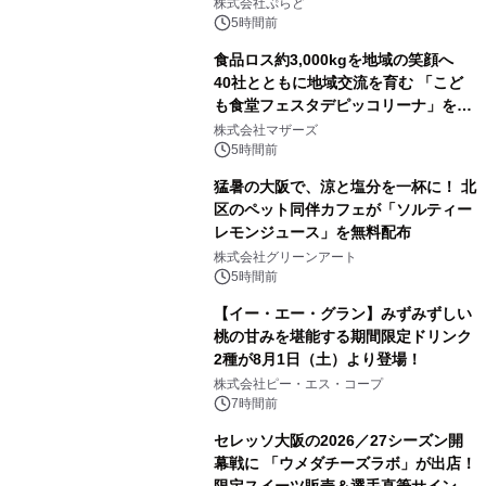
日1組限定「岩屋温泉 絵島別庭 海と
株式会社ぷらど
森」の握り寿司プラン
5時間前
食品ロス約3,000kgを地域の笑顔へ
40社とともに地域交流を育む 「こど
も食堂フェスタデピッコリーナ」を9
月5日(土)開催
株式会社マザーズ
5時間前
猛暑の大阪で、涼と塩分を一杯に！ 北
区のペット同伴カフェが「ソルティー
レモンジュース」を無料配布
株式会社グリーンアート
5時間前
【イー・エー・グラン】みずみずしい
桃の甘みを堪能する期間限定ドリンク
2種が8月1日（土）より登場！
株式会社ピー・エス・コープ
7時間前
セレッソ大阪の2026／27シーズン開
幕戦に 「ウメダチーズラボ」が出店！