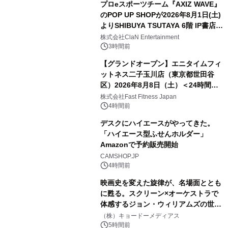
プロeスポーツチーム『AXIZ WAVE』
のPOP UP SHOPが2026年8月1日(土)
よりSHIBUYA TSUTAYA 6階 IP書店で
開催決定！！
株式会社ClaN Entertainment
3時間前
【グランドオープン】エニタイムフィ
ットネス二子玉川店（東京都世田谷
区）2026年8月8日（土）＜24時間年
中無休のフィットネスジム＞
株式会社Fast Fitness Japan
4時間前
デスクにハイエースがやってきた。
「ハイエース型ふせんホルダー」
Amazonで予約販売開始
CAMSHOP.JP
4時間前
映画史を変えた旋律が、名場面ととも
に甦る。スクリーン×オーケストラで
体感するジョン・ウィリアムズの世
界。ジョン・ウィリアムズ：シネマ・
（株）キョードーメディアス
スペクタキュラー・コンサート 開催決
5時間前