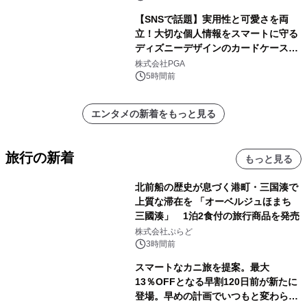
定！
【SNSで話題】実用性と可愛さを両
立！大切な個人情報をスマートに守る
ディズニーデザインのカードケースを
株式会社PGAが8月7日発売
株式会社PGA
5時間前
エンタメの新着をもっと見る
旅行の新着
もっと見る
北前船の歴史が息づく港町・三国湊で
上質な滞在を 「オーベルジュほまち
三國湊」 1泊2食付の旅行商品を発売
株式会社ぷらど
3時間前
スマートなカニ旅を提案。最大
13％OFFとなる早割120日前が新たに
登場。早めの計画でいつもと変わらぬ