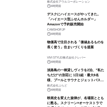
大人の冬旅を。ー夕日ヶ浦温泉「佳松
株式会社アウルコーポレーション
苑 別邸ふうか」ー
4時間前
デスクにハイエースがやってきた。
「ハイエース型ふせんホルダー」
Amazonで予約販売開始
CAMSHOP.JP
4時間前
物価高で注目される「価値あるものを
長く使う」住まいづくりを提案
VIVI STYLE/株式会社クレバー
4時間前
淡路島の一棟貸しヴィラを2泊、"私た
ちだけ"の別荘に 1日1組・最大8名
様、プールとサウナとジェットバス付
きで Villa Mon Temps AWAJIの連泊
株式会社ぷらど
素泊りプラン
4時間前
映画史を変えた旋律が、名場面ととも
に甦る。スクリーン×オーケストラで