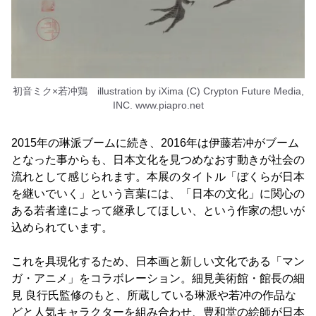
初音ミク×若冲鶏 illustration by iXima (C) Crypton Future Media,
INC. www.piapro.net
2015年の琳派ブームに続き、2016年は伊藤若冲がブーム
となった事からも、日本文化を見つめなおす動きが社会の
流れとして感じられます。本展のタイトル「ぼくらが日本
を継いでいく」という言葉には、「日本の文化」に関心の
ある若者達によって継承してほしい、という作家の想いが
込められています。
これを具現化するため、日本画と新しい文化である「マン
ガ・アニメ」をコラボレーション。細見美術館・館長の細
見 良行氏監修のもと、所蔵している琳派や若冲の作品な
どと人気キャラクターを組み合わせ、豊和堂の絵師が日本