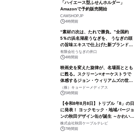
「ハイエース型ふせんホルダー」
Amazonで予約販売開始
3
CAMSHOP.JP
4時間前
“素材の次は、たれで勝負。”全国約
5％の浜名湖産うなぎを、 うなぎの頭
の旨味エキスで仕上げた新ブランド
4
「井口の誉」誕生
有限会社うなぎの井口
4時間前
映画史を変えた旋律が、名場面ととも
に甦る。スクリーン×オーケストラで
体感するジョン・ウィリアムズの世
5
界。ジョン・ウィリアムズ：シネマ・
（株）キョードーメディアス
スペクタキュラー・コンサート 開催決
5時間前
定！
【令和8年8月8日】トリプル「8」の日
に発表！ ヨックモック・地域バージョ
ンの秋田デザイン缶が誕生 ～かわいい
6
秋田犬の子犬と秋田の四季と名所を巡
株式会社秋田ケーブルテレビ
るパッケージ～ 9月1日(火)秋田県内で
7時間前
販売開始