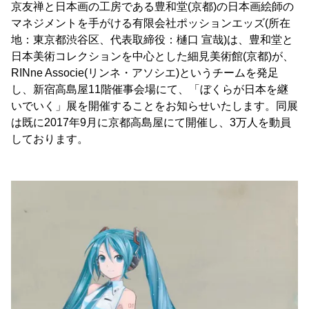
京友禅と日本画の工房である豊和堂(京都)の日本画絵師の
マネジメントを手がける有限会社ポッションエッズ(所在
地：東京都渋谷区、代表取締役：樋口 宣哉)は、豊和堂と
日本美術コレクションを中心とした細見美術館(京都)が、
RINne Associe(リンネ・アソシエ)というチームを発足
し、新宿高島屋11階催事会場にて、「ぼくらが日本を継
いでいく」展を開催することをお知らせいたします。同展
は既に2017年9月に京都高島屋にて開催し、3万人を動員
しております。