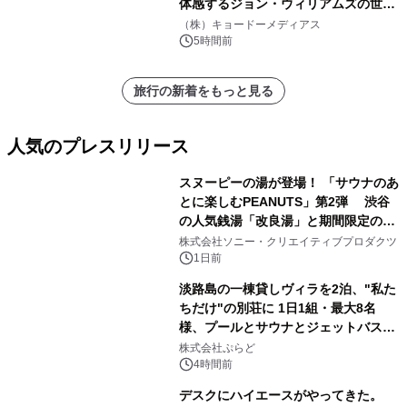
体感するジョン・ウィリアムズの世
界。ジョン・ウィリアムズ：シネマ・
（株）キョードーメディアス
スペクタキュラー・コンサート 開催決
5時間前
定！
旅行の新着をもっと見る
人気のプレスリリース
スヌーピーの湯が登場！ 「サウナのあ
とに楽しむPEANUTS」第2弾 渋谷
の人気銭湯「改良湯」と期間限定のコ
1
ラボレーション サウナイキタイコラ
株式会社ソニー・クリエイティブプロダクツ
ボグッズも発売決定！
1日前
淡路島の一棟貸しヴィラを2泊、"私た
ちだけ"の別荘に 1日1組・最大8名
様、プールとサウナとジェットバス付
2
きで Villa Mon Temps AWAJIの連泊
株式会社ぷらど
素泊りプラン
4時間前
デスクにハイエースがやってきた。