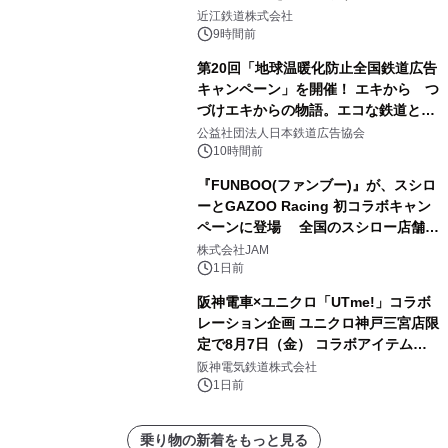
「長濱浪漫ビール」が参加！キリン一
近江鉄道株式会社
番搾り飲み放題が復活！
9時間前
第20回「地球温暖化防止全国鉄道広告
キャンペーン」を開催！ エキから つ
づけエキからの物語。エコな鉄道とと
もに。
公益社団法人日本鉄道広告協会
10時間前
『FUNBOO(ファンブー)』が、スシロ
ーとGAZOO Racing 初コラボキャン
ペーンに登場 全国のスシロー店舗で
GR 4車種の FUNBOO(ミニカー)付き
株式会社JAM
メニューが展開されます
1日前
阪神電車×ユニクロ「UTme!」コラボ
レーション企画 ユニクロ神戸三宮店限
定で8月7日（金） コラボアイテムが
発売決定！
阪神電気鉄道株式会社
1日前
乗り物の新着をもっと見る