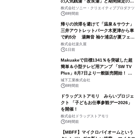
の人気銭湯「改良湯」と期間限定のコ
1
ラボレーション サウナイキタイコラ
株式会社ソニー・クリエイティブプロダクツ
ボグッズも発売決定！
8時間前
帰りの渋滞を避けて「温泉＆サウナ」
三井アウトレットパーク木更津から車
で約5分 湯舞音 袖ケ浦店が夏フェア
2
メニューを提供
株式会社楽久屋
1日前
Makuakeで目標1341％を突破した超
簡単＆小型テレビ用アンプ 「SW TV
Plus」8月7日より一般販売開始！ ケ
3
ーブル1本つなぐだけ、テレビの音が
城下工業株式会社
ぐっと豊かに
8時間前
ドラッグストアモリ みらいプロジェ
クト 「子どもお仕事参観デー2026」
を開催！
4
株式会社ドラッグストアモリ
5時間前
【MBFF】マイクロバイオームという