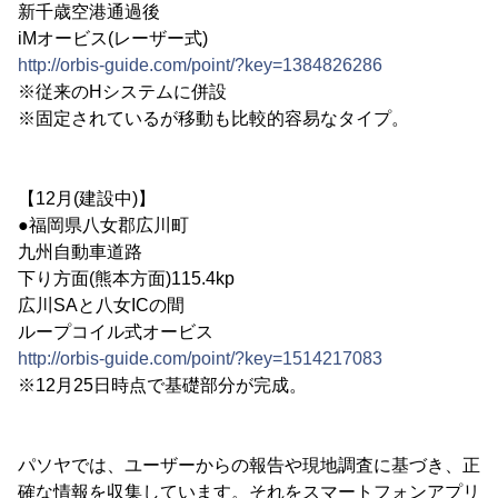
新千歳空港通過後
iMオービス(レーザー式)
http://orbis-guide.com/point/?key=1384826286
※従来のHシステムに併設
※固定されているが移動も比較的容易なタイプ。
【12月(建設中)】
●福岡県八女郡広川町
九州自動車道路
下り方面(熊本方面)115.4kp
広川SAと八女ICの間
ループコイル式オービス
http://orbis-guide.com/point/?key=1514217083
※12月25日時点で基礎部分が完成。
パソヤでは、ユーザーからの報告や現地調査に基づき、正
確な情報を収集しています。それをスマートフォンアプリ