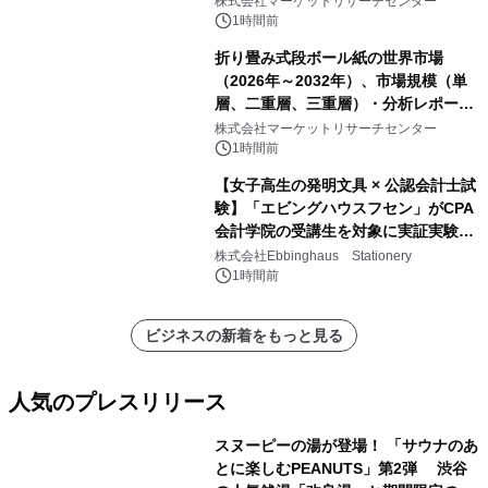
株式会社マーケットリサーチセンター
1時間前
折り畳み式段ボール紙の世界市場
（2026年～2032年）、市場規模（単
層、二重層、三重層）・分析レポート
を発表
株式会社マーケットリサーチセンター
1時間前
【女子高生の発明文具 × 公認会計士試
験】「エビングハウスフセン」がCPA
会計学院の受講生を対象に実証実験を
実施
株式会社Ebbinghaus Stationery
1時間前
ビジネスの新着をもっと見る
人気のプレスリリース
スヌーピーの湯が登場！ 「サウナのあ
とに楽しむPEANUTS」第2弾 渋谷