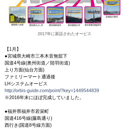
2017年に新設されたオービス
【1月】
●宮城県大崎市三本木音無舘下
国道4号線(奥州街道／陸羽街道)
上り方面(仙台方面)
ファミリーマート通過後
LHシステムオービス
http://orbis-guide.com/point/?key=1449544839
※2016年末にほぼ完成していました。
●福井県福井市若栄町
国道416号線(藤島通り)
西行き(国道8号線方面)