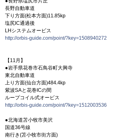
●長野県塩尻市片丘
長野自動車道
下り方面(松本方面)11.85kp
塩尻IC通過後
LHシステムオービス
http://orbis-guide.com/point/?key=1508940272
【11月】
●岩手県花巻市石鳥谷町大興寺
東北自動車道
上り方面(仙台方面)484.4kp
紫波SAと花巻ICの間
ループコイル式オービス
http://orbis-guide.com/point/?key=1512003536
●北海道苫小牧市美沢
国道36号線
南行き(苫小牧市街方面)