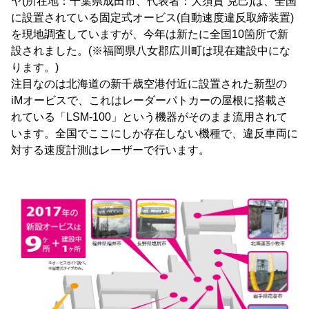
ヤ(所在地：千葉県成田市、代表者：大須賀 克己)は、全国
に設置されている固定式オービス(自動速度違反取締装置)
を現地調査していますが、今年は新たに全国10箇所で新
設されました。(※福岡県八女郡広川町は現在建設中にな
ります。)
注目なのは北海道の新千歳空港付近に設置された新型の
iMオービスで、これはレーダーパトカーの屋根に搭載さ
れている「LSM-100」という機器がそのまま流用されて
います。全国でここにしか存在しない機種で、違反車両に
対する速度計測はレーザーで行います。