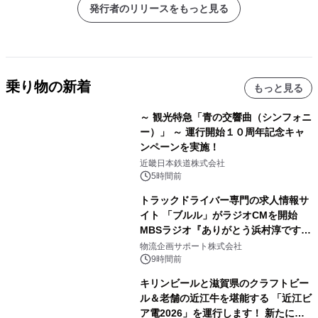
発行者のリリースをもっと見る
乗り物の新着
もっと見る
～ 観光特急「青の交響曲（シンフォニ
ー）」 ～ 運行開始１０周年記念キャ
ンペーンを実施！
近畿日本鉄道株式会社
5時間前
トラックドライバー専門の求人情報サ
イト 「ブルル」がラジオCMを開始
MBSラジオ『ありがとう浜村淳です』
にて8月1日(土)より
物流企画サポート株式会社
9時間前
キリンビールと滋賀県のクラフトビー
ル＆老舗の近江牛を堪能する 「近江ビ
ア電2026」を運行します！ 新たに