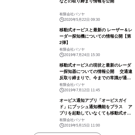
などの取り締まり情報を公開
有限会社パソヤ
2020年5月22日 09:30
移動式オービスと最新の レーザー＆レ
ーダー探知機についての情報公開【第
2弾】
有限会社パソヤ
2019年7月24日 15:30
移動式オービスの現状と最新のレーダ
ー探知器についての情報公開 交通違
反取り締まりで、今までの常識が通用
しない新ステージに！
有限会社パソヤ
2019年7月12日 11:45
オービス通知アプリ「オービスガイ
ド」にプッシュ通知機能をプラス ア
プリを起動していなくても移動式オー
ビスなどの交通情報が届く
有限会社パソヤ
2019年5月15日 11:00