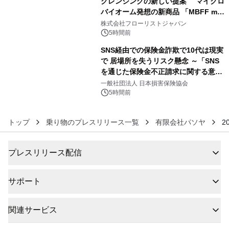
クレンジングの新しい提案 マイクロ
バイオーム発想の新商品 「MBFF mb
5
クレンジングPRO」を2026年8月6日
株式会社フローリストジャパン
発売
5時間前
SNS経由での保険金詐欺で10代は現実
で 居場所を失うリスク懸念 ～「SNS
を通じた保険金不正請求に関する意識
6
調査」を実施、 認知度の低さも浮き彫
一般社団法人 日本損害保険協会
りに～
5時間前
トップ
乗り物のプレスリリース一覧
有限会社パソヤ
2
プレスリリース配信
サポート
関連サービス