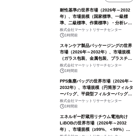
耐性基準の世界市場（2026年～2032
年）、市場規模（国家標準、一級標
準、二級標準、作業標準）・分析レポ
ートを発表
株式会社マーケットリサーチセンター
1時間前
スキンケア製品パッケージングの世界
市場（2026年～2032年）、市場規模
（ガラス包装、金属包装、プラスチッ
ク包装、その他）・分析レポートを発
株式会社マーケットリサーチセンター
表
1時間前
PPS集塵バッグの世界市場（2026年～
2032年）、市場規模（円筒形フィルタ
ーバッグ、平袋型フィルターバッグ、
プリーツフィルターバッグ、その
株式会社マーケットリサーチセンター
他）・分析レポートを発表
1時間前
エネルギー貯蔵用リチウム電池向け
LiBOBの世界市場（2026年～2032
年）、市場規模（≥99%、＜99%）・
分析レポートを発表