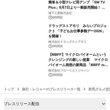
簡単＆小型テレビ用アンプ 「SW TV
Plus」8月7日より一般販売開始！ ケ
4
ーブル1本つなぐだけ、テレビの音が
城下工業株式会社
ぐっと豊かに
6時間前
ドラッグストアモリ みらいプロジェ
クト 「子どもお仕事参観デー2026」
を開催！
5
株式会社ドラッグストアモリ
3時間前
【MBFF】マイクロバイオームという
クレンジングの新しい提案 マイクロ
バイオーム発想の新商品 「MBFF mb
6
クレンジングPRO」を2026年8月6日
株式会社フローリストジャパン
発売
3時間前
トップ
旅行・レジャーのプレスリリース一覧
群馬グルメ交
プレスリリース配信