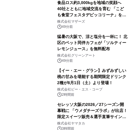
食品ロス約3,000kgを地域の笑顔へ
40社とともに地域交流を育む 「こど
も食堂フェスタデピッコリーナ」を9
月5日(土)開催
株式会社マザーズ
49分前
猛暑の大阪で、涼と塩分を一杯に！ 北
区のペット同伴カフェが「ソルティー
レモンジュース」を無料配布
株式会社グリーンアート
49分前
【イー・エー・グラン】みずみずしい
桃の甘みを堪能する期間限定ドリンク
2種が8月1日（土）より登場！
株式会社ピー・エス・コープ
2時間前
セレッソ大阪の2026／27シーズン開
幕戦に 「ウメダチーズラボ」が出店！
限定スイーツ販売＆選手直筆サイング
ッズが当たる抽選会を 8月8日に開催
株式会社ヤマタカ
3時間前