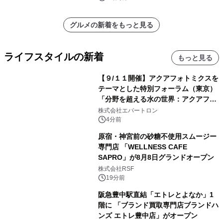
グルメの新着をもっと見る
ライフスタイルの新着
もっと見る
【９/１１開催】アクアフォトミクスを
テーマとした特別フォーラム（東京）
「分野を超える水の世界：アクアフォ
トミクスが切り拓く新しい科学の地
株式会社エバートロン
平」を開催
4分前
原宿・神宮前の砂糖不使用スムージー
専門店 「WELLNESS CAFE
SAPRO」が8月8日グランドオープン
株式会社RSF
19分前
阪急豊中駅直結「エトレとよなか」1
階に 「ブランド買取専門店ブランドハ
ンズ エトレ豊中店」がオープン