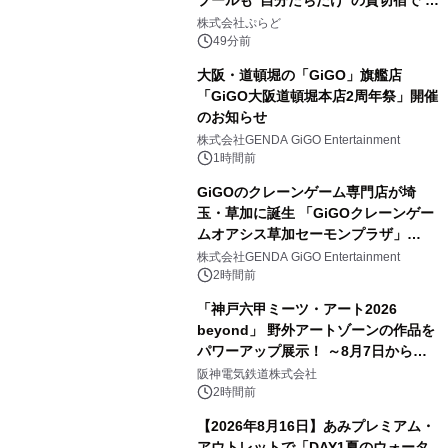
日1組限定「岩屋温泉 絵島別庭 海と
株式会社ぷらど
森」の握り寿司プラン
49分前
大阪・道頓堀の「GiGO」旗艦店
「GiGO大阪道頓堀本店2周年祭」開催
のお知らせ
株式会社GENDA GiGO Entertainment
1時間前
GiGOのクレーンゲーム専門店が埼
玉・草加に誕生 「GiGOクレーンゲー
ムオアシス草加セーモンプラザ」
2026年8月7日(金)10時グランドオープ
株式会社GENDA GiGO Entertainment
ン
2時間前
「神戸六甲ミーツ・アート2026
beyond」 野外アートゾーンの作品を
パワーアップ展示！ ～8月7日からは
直前割パスポートを販売～
阪神電気鉄道株式会社
2時間前
【2026年8月16日】あみプレミアム・
アウトレットで「DAY1夏のウォータ