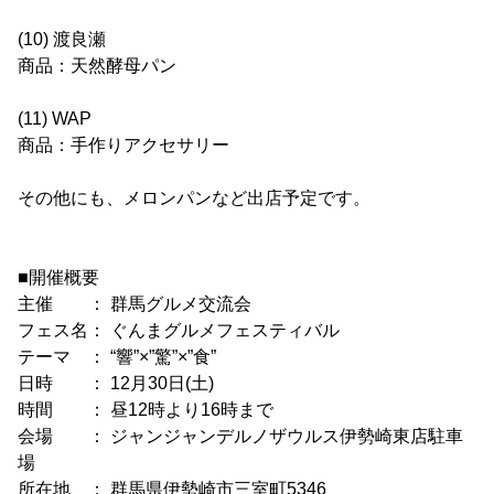
(10) 渡良瀬
商品：天然酵母パン
(11) WAP
商品：手作りアクセサリー
その他にも、メロンパンなど出店予定です。
■開催概要
主催 ： 群馬グルメ交流会
フェス名： ぐんまグルメフェスティバル
テーマ ： “響”×”驚”×”食”
日時 ： 12月30日(土)
時間 ： 昼12時より16時まで
会場 ： ジャンジャンデルノザウルス伊勢崎東店駐車
場
所在地 ： 群馬県伊勢崎市三室町5346