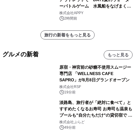
ーバトルゲーム 水風船をなげまくろ
う！」を開催
株式会社APPY
2時間前
旅行の新着をもっと見る
グルメの新着
もっと見る
原宿・神宮前の砂糖不使用スムージー
専門店 「WELLNESS CAFE
SAPRO」が8月8日グランドオープン
株式会社RSF
19分前
淡路島、旅行者が「絶対に食べて」と
すすめたくなるお寿司 お寿司も温泉も
プールも"自分たちだけ"の貸切宿で 1
日1組限定「岩屋温泉 絵島別庭 海と
株式会社ぷらど
森」の握り寿司プラン
49分前