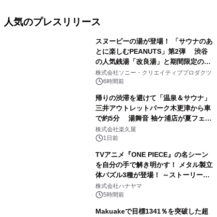
人気のプレスリリース
スヌーピーの湯が登場！ 「サウナのあ
とに楽しむPEANUTS」第2弾 渋谷
の人気銭湯「改良湯」と期間限定のコ
1
ラボレーション サウナイキタイコラ
株式会社ソニー・クリエイティブプロダクツ
ボグッズも発売決定！
6時間前
帰りの渋滞を避けて「温泉＆サウナ」
三井アウトレットパーク木更津から車
で約5分 湯舞音 袖ケ浦店が夏フェア
2
メニューを提供
株式会社楽久屋
1日前
TVアニメ『ONE PIECE』の名シーン
を自分の手で解き明かす！ メタル製立
体パズル3種が登場！ ～ストーリーと
3
ギミックが融合した 大人の体験型パズ
株式会社ハナヤマ
ルが8月7日(金)12時より先行予約受付
5時間前
開始～
Makuakeで目標1341％を突破した超