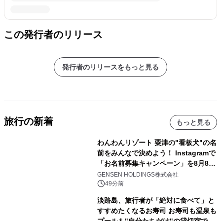
この発行者のリリース
発行者のリリースをもっと見る
旅行の新着
もっと見る
わんわんリゾート 粟津の"看板犬"の名
前をみんなで決めよう！ Instagramで
「お名前募集キャンペーン」を8月8日
(土)より開催
GENSEN HOLDINGS株式会社
49分前
淡路島、旅行者が「絶対に食べて」と
すすめたくなるお寿司 お寿司も温泉も
プールも"自分たちだけ"の貸切宿で 1