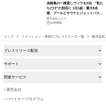
淡路島の一棟貸しヴィラを2泊、"私た
ちだけ"の別荘に 1日1組・最大8名
様、プールとサウナとジェットバス付
6
きで Villa Mon Temps AWAJIの連泊
株式会社ぷらど
素泊りプラン
14時間前
トップ
ファッション・美容のプレスリリース一覧
株式会社
プレスリリース配信
サポート
関連サービス
•
運営会社
•
パートナープログラム