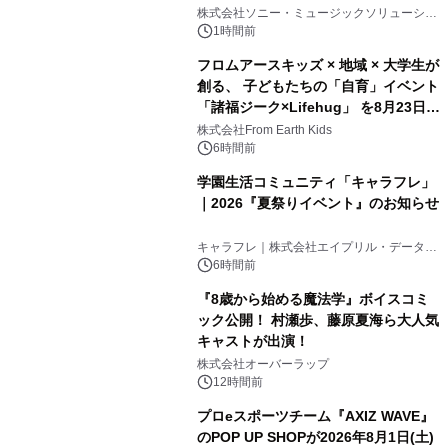
開始
株式会社ソニー・ミュージックソリューショ
ンズ
1時間前
フロムアースキッズ × 地域 × 大学生が
創る、 子どもたちの「自育」イベント
「諸福ジーク×Lifehug」 を8月23日
(日)開催
株式会社From Earth Kids
6時間前
学園生活コミュニティ「キャラフレ」
｜2026『夏祭りイベント』のお知らせ
キャラフレ｜株式会社エイプリル・データ・
デザインズ
6時間前
『8歳から始める魔法学』ボイスコミ
ック公開！ 村瀬歩、藤原夏海ら大人気
キャストが出演！
株式会社オーバーラップ
12時間前
プロeスポーツチーム『AXIZ WAVE』
のPOP UP SHOPが2026年8月1日(土)