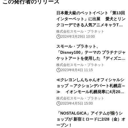
この発行者のリリース
日本最大級のペットイベント「第13回
インターペット」に出展 愛犬とリン
クコーデできる人気アニメキャラTシ
ャツなど展示
株式会社スモール・プラネット
2024年3月29日 10:00
スモール・プラネット、
「Disney100」テーマの プラチナジャ
ケットアートを使用した 『ディズニー
ツイステッドワンダーランド』関連グ
株式会社スモール・プラネット
ッズを発売
2023年8月4日 11:15
≪クレヨンしんちゃんオフィシャルシ
ョップ ～アクションデパート札幌店～
≫ イオンモール札幌発寒に4月20
日、OPEN決定！！ 札幌PASEOの閉
株式会社スモール・プラネット
館に伴い休業していたクレヨンしんち
2023年4月5日 15:00
ゃんの オフィシャルショップが、 発
「NOSTALGICA」アイテムが揃うシ
寒イオンに引っ越しリニューアルオー
ョップが 新宿ミロードに2/28（金）オ
プンが決定！！ フォトスポットの設置
ープン！
や札幌店限定アートを使った 限定商品