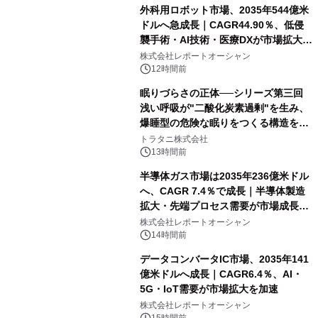
外科用ロボット市場、2035年544億米
ドルへ急成長｜CAGR44.90％、低侵
襲手術・AI技術・医療DXが市場拡大を
牽引
株式会社レポートオーシャン
12時間前
眠りづらさの正体──シリーズ第三回
浅い呼吸が"二酸化炭素過剰"を生み、
爆睡型の危険な眠りをつくる構造を解
説
トラタニ株式会社
13時間前
半導体ガス市場は2035年236億米ドル
へ、CAGR 7.4％で成長｜半導体製造
拡大・先端プロセス需要が市場成長を
加速
株式会社レポートオーシャン
14時間前
データコンバータIC市場、2035年141
億米ドルへ成長｜CAGR6.4％、AI・
5G・IoT需要が市場拡大を加速
株式会社レポートオーシャン