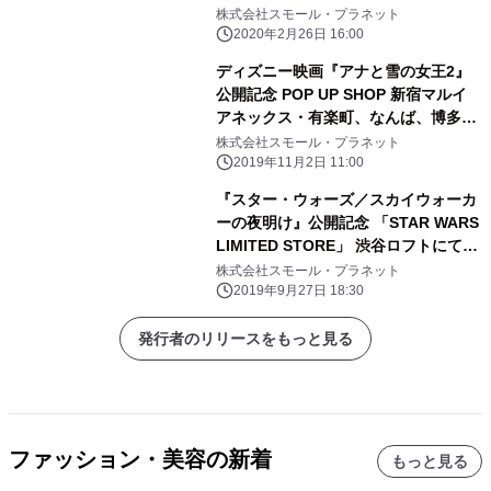
株式会社スモール・プラネット
が盛りだくさん♪
2020年2月26日 16:00
ディズニー映画『アナと雪の女王2』
公開記念 POP UP SHOP 新宿マルイ
アネックス・有楽町、なんば、博多マ
ルイにて 11/3（日・祝）より期間限定
株式会社スモール・プラネット
で順次オープン！
2019年11月2日 11:00
『スター・ウォーズ／スカイウォーカ
ーの夜明け』公開記念 「STAR WARS
LIMITED STORE」 渋谷ロフトにて10
月4日（金）よりオープン！ “FORCE
株式会社スモール・プラネット
FRIDAY III”に合わせ午前0時1分から
2019年9月27日 18:30
もオープン！
発行者のリリースをもっと見る
ファッション・美容の新着
もっと見る