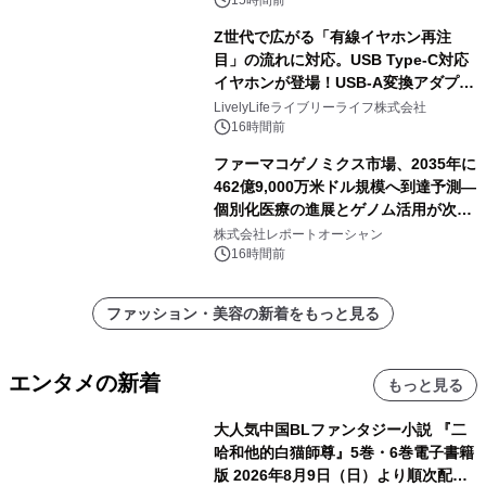
15時間前
Z世代で広がる「有線イヤホン再注
目」の流れに対応。USB Type-C対応
イヤホンが登場！USB-A変換アダプタ
ー付きでスマホからパソコンまで幅広
LivelyLifeライブリーライフ株式会社
く活用可能
16時間前
ファーマコゲノミクス市場、2035年に
462億9,000万米ドル規模へ到達予測―
個別化医療の進展とゲノム活用が次世
代ヘルスケア投資を加速
株式会社レポートオーシャン
16時間前
ファッション・美容の新着をもっと見る
エンタメの新着
もっと見る
大人気中国BLファンタジー小説 『二
哈和他的白猫師尊』5巻・6巻電子書籍
版 2026年8月9日（日）より順次配信