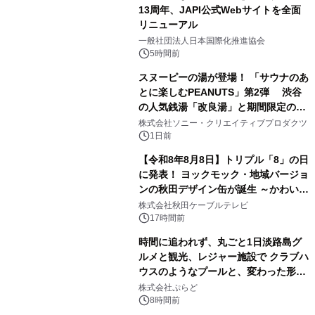
13周年、JAPI公式Webサイトを全面
リニューアル
2
一般社団法人日本国際化推進協会
5時間前
スヌーピーの湯が登場！ 「サウナのあ
とに楽しむPEANUTS」第2弾 渋谷
の人気銭湯「改良湯」と期間限定のコ
3
ラボレーション サウナイキタイコラ
株式会社ソニー・クリエイティブプロダクツ
ボグッズも発売決定！
1日前
【令和8年8月8日】トリプル「8」の日
に発表！ ヨックモック・地域バージョ
ンの秋田デザイン缶が誕生 ～かわいい
4
秋田犬の子犬と秋田の四季と名所を巡
株式会社秋田ケーブルテレビ
るパッケージ～ 9月1日(火)秋田県内で
17時間前
販売開始
時間に追われず、丸ごと1日淡路島グ
ルメと観光、レジャー施設で クラブハ
ウスのようなプールと、変わった形の
5
サウナも 「THE BOXY AWAJI」のお
株式会社ぷらど
得な素泊まり連泊プランで
8時間前