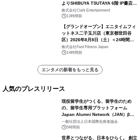
よりSHIBUYA TSUTAYA 6階 IP書店で
開催決定！！
株式会社ClaN Entertainment
13時間前
【グランドオープン】エニタイムフィ
ットネス二子玉川店（東京都世田谷
区）2026年8月8日（土）＜24時間年
中無休のフィットネスジム＞
株式会社Fast Fitness Japan
14時間前
エンタメの新着をもっと見る
人気のプレスリリース
現役留学生がつくる、留学生のため
の、留学生専用プラットフォーム
Japan Alumni Network（JAN）β版
1
をリリース
一般社団法人日本国際化推進協会
5時間前
世界とつながる、日本をひらく。 創立