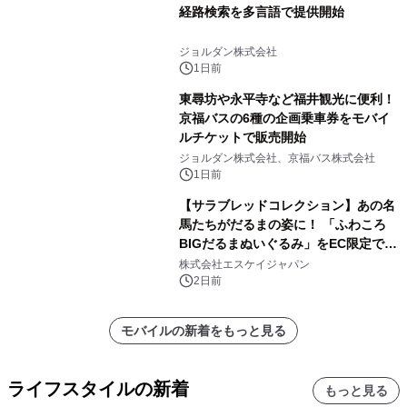
経路検索を多言語で提供開始
ジョルダン株式会社
1日前
東尋坊や永平寺など福井観光に便利！
京福バスの6種の企画乗車券をモバイ
ルチケットで販売開始
ジョルダン株式会社、京福バス株式会社
1日前
【サラブレッドコレクション】あの名
馬たちがだるまの姿に！ 「ふわころ
BIGだるまぬいぐるみ」をEC限定で受
注販売開始
株式会社エスケイジャパン
2日前
モバイルの新着をもっと見る
ライフスタイルの新着
もっと見る