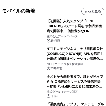
モバイルの新着
もっと見る
【初開催】人気スタンプ「LINE
FRIENDS」のアート展を 伊勢丹新宿
店で開催中。 個性豊かなLINE
FRIENDSの仲間たちが インテリアア
株式会社アートスペース
ートとして新たな魅力を発信。
2時間前
NTTドコモビジネス、チリ国営銅公社
(CODELCO)とIOWN(R) APNを活用し
た銅鉱山遠隔オペレーション高度化に
向けた調査・実証を開始
NTTドコモビジネス株式会社
23時間前
子どもから高齢者まで、誰もが利用で
きる 自治体給付サービスを提供開始
～EYE-Portal(R)による15歳未満の本
人認証と デジタルデバイド対策で実現
株式会社NTTデータ関西
～
1日前
「乗換案内」アプリ、 マルチモーダル