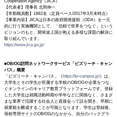
Cooperation Agency（JICA）
【代表者】理事長 北岡伸一
【常勤職員数】1882名（定員ベース/2017年3月末時点）
【事業内容】JICAは日本の政府開発援助（ODA）を一元
的に行う実施機関として、「信頼で世界をつなぐ」という
ビジョンのもと、開発途上国が抱える多様な課題の解決に
取り組んでいます。
https://www.jica.go.jp/
■OB/OG訪問ネットワークサービス「ビズリーチ・キャン
パス」概要
「ビズリーチ・キャンパス」（
https://br-campus.jp/
）は、
大学生とその学生が所属する学校のOB/OGや企業をつな
ぐオンラインのキャリア教育プラットフォームです。登録
した大学生は就職活動時期や学年などに関係なく、さまざ
まな業界で活躍する社会人と直接会って話を聞き、早期に
就業観を醸成することが可能となります。学生は登録後、
母校専用サイトのOB/OGのなかから、自分のバックグラ