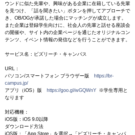
ウンドに似た先輩や、興味がある企業に在籍している先輩
を見つけ、「話を聞きたい」ボタンを押してアプローチで
き、OB/OGが承諾した場合にマッチングが成立します。
また企業は登録学生向けに、社会人の先輩と話せる座談会
の開催や、サイト内の企業ページを通じたオリジナルコン
テンツ、イベント情報の発信などを行うことができます。
サービス名：ビズリーチ・キャンパス
URL：
パソコン/スマートフォン ブラウザー版
https://br-
campus.jp/
アプリ（iOS）版
https://goo.gl/wGQWnY
※学生専用と
なります
対応機種：
iOS版：iOS 9.0以降
ダウンロード方法
iOS版：「App Store」を選択→「ビズリーチ・キャンパ