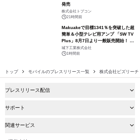
発売
5
株式会社トプコン
21時間前
Makuakeで目標1341％を突破した超
簡単＆小型テレビ用アンプ 「SW TV
Plus」8月7日より一般販売開始！ ケ
6
ーブル1本つなぐだけ、テレビの音が
城下工業株式会社
ぐっと豊かに
1時間前
トップ
モバイルのプレスリリース一覧
株式会社ビズリーチ
プレスリリース配信
サポート
関連サービス