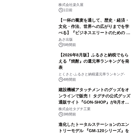
1
メニューを提供
株式会社楽久屋
1日前
【一杯の蕎麦を通して、歴史・経済・
文化・作法、世界への広がりまでを学
べる】『ビジネスエリートのための 教
2
養としての蕎麦』2026年8月25日
あさ出版
（火）発売
5時間前
【2026年8月版】ふるさと納税でもら
える『焼酎』の還元率ランキングを発
表
3
とくさと-ふるさと納税還元率ランキング-
4時間前
建設機械アタッチメントのグッズをオ
ンラインで販売！ タグチの公式グッズ
通販サイト『GON-SHOP』が8月オー
4
プン
株式会社タグチ工業
3時間前
進化したトータルステーションのエン
トリーモデル 『GM-120シリーズ』を