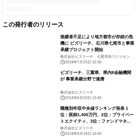
この発行者のリリース
後継者不足により地方都市が存続の危
機に ビズリーチ、石川県七尾市と事業
承継プロジェクト開始
株式会社ビズリーチ 七尾市街づくりセンタ
ー株式会社
2018年7月25日 10:30
ビズリーチ、三重県、県内8金融機関
が 事業承継分野で連携
株式会社ビズリーチ
2018年6月20日 15:45
職種別年収中央値ランキング発表 1
位：医師1,400万円、2位：プライベー
トエクイティ、3位：ファンドマネー
ジャー/財務アドバイザリー（求人検索
株式会社ビズリーチ
エンジン「スタンバイ」調べ）
2018年6月19日 10:45