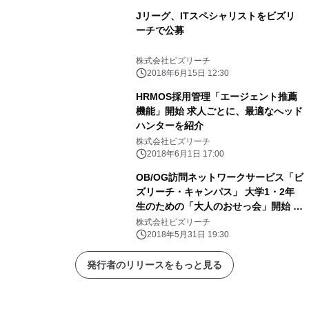
Jリーグ、ITスペシャリストをビズリ
ーチで公募
株式会社ビズリーチ
2018年6月15日 12:30
HRMOS採用管理「エージェント推薦
機能」開始 求人ごとに、最適なへッド
ハンターを紹介
株式会社ビズリーチ
2018年6月1日 17:00
OB/OG訪問ネットワークサービス「ビ
ズリーチ・キャンパス」 大学1・2年
生のための「大人のおせっ会」開始 社
会人と「リアル」な生き方・働き方を
株式会社ビズリーチ
語る場を提供
2018年5月31日 19:30
発行者のリリースをもっと見る