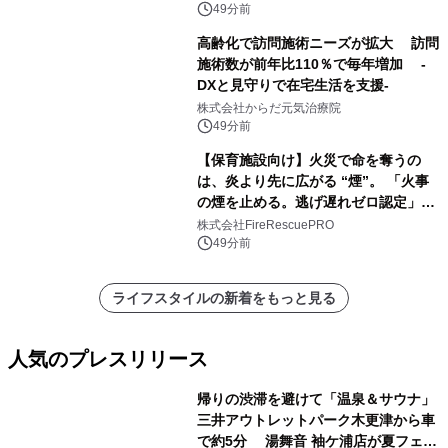
49分前
高齢化で訪問施術ニーズが拡大 訪問
施術数が前年比110％で毎年増加 -
DXと見守りで在宅生活を支援-
株式会社からだ元気治療院
49分前
【保育施設向け】火災で命を奪うの
は、炎より先に広がる “煙”。 「火事
の煙を止める。逃げ遅れゼロ認定」提
供開始
株式会社FireRescuePRO
49分前
ライフスタイルの新着をもっと見る
人気のプレスリリース
帰りの渋滞を避けて「温泉＆サウナ」
三井アウトレットパーク木更津から車
で約5分 湯舞音 袖ケ浦店が夏フェア