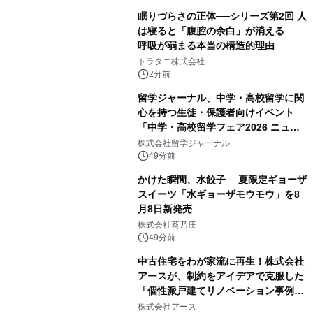
眠りづらさの正体──シリーズ第2回 人
は寝ると「腹腔の余白」が消える──
呼吸が弱まる本当の構造的理由
トラタニ株式会社
2分前
留学ジャーナル、中学・高校留学に関
心を持つ生徒・保護者向けイベント
「中学・高校留学フェア2026 ニュー
ジーランド＆オーストラリア」を
株式会社留学ジャーナル
9/12(土)に開催
49分前
かけた瞬間、水餃子 夏限定ギョーザ
スイーツ「水ギョーザモウモウ」を8
月8日新発売
株式会社葵乃庄
49分前
中古住宅をわが家流に再生！株式会社
アースが、制約をアイデアで克服した
「個性派戸建てリノベーション事例5
選」を公開
株式会社アース