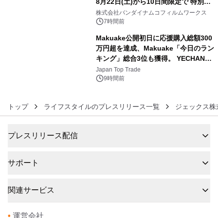
8月22日(土)から10日間限定で 特別映
5
像『UNICORN GUNDAM Statue ―
株式会社バンダイナムコフィルムワークス
BEYOND POSSIBILITY ―』を上映！
7時間前
Makuake公開初日に応援購入総額300
万円超を達成、Makuake「今日のラン
キング」総合3位も獲得。 YECHAN音
6
浴シンギングボウル第2弾の大型サイ
Japan Top Trade
ズ（XL・2XL・3XL）を先行販売中
9時間前
トップ
ライフスタイルのプレスリリース一覧
ジェックス株
プレスリリース配信
サポート
関連サービス
•
運営会社