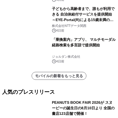
子どもから高齢者まで、誰もが利用で
きる 自治体給付サービスを提供開始
～EYE-Portal(R)による15歳未満の本
人認証と デジタルデバイド対策で実現
株式会社NTTデータ関西
～
4日前
「乗換案内」アプリ、 マルチモーダル
経路検索を多言語で提供開始
ジョルダン株式会社
4日前
モバイルの新着をもっと見る
人気のプレスリリース
PEANUTS BOOK FAIR 2026が スヌ
ーピーの誕生日の8月10日より 全国の
書店123店舗で開催！
1