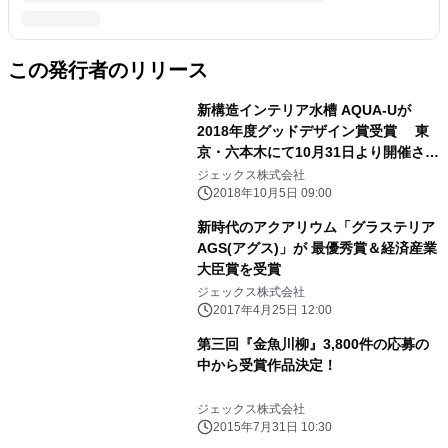
この発行者のリリース
新構造インテリア水槽 AQUA-Uが
2018年度グッドデザイン賞受賞 東
京・六本木にて10月31日より開催され
る受賞展に出展
ジェックス株式会社
2018年10月5日 09:00
新時代のアクアリウム「グラステリア
AGS(アグス)」が 最優秀賞＆経済産業
大臣賞を受賞
ジェックス株式会社
2017年4月25日 12:00
第三回『金魚川柳』3,800件の応募の
中から受賞作品決定！
ジェックス株式会社
2015年7月31日 10:30