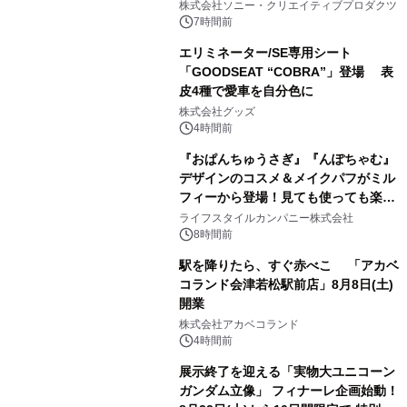
株式会社ソニー・クリエイティブプロダクツ
7時間前
エリミネーター/SE専用シート
「GOODSEAT “COBRA”」登場 表
皮4種で愛車を自分色に
2
株式会社グッズ
4時間前
『おぱんちゅうさぎ』『んぽちゃむ』
デザインのコスメ＆メイクパフがミル
フィーから登場！見ても使っても楽し
3
い、ポップでキュートなコレクショ
ライフスタイルカンパニー株式会社
ン。
8時間前
駅を降りたら、すぐ赤べこ 「アカベ
コランド会津若松駅前店」8月8日(土)
開業
4
株式会社アカベコランド
4時間前
展示終了を迎える「実物大ユニコーン
ガンダム立像」 フィナーレ企画始動！