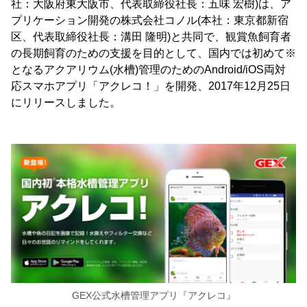
社：大阪府東大阪市、代表取締役社長：五味 宏樹)は、ア
プリケーション開発の株式会社コノル(本社：東京都新宿
区、代表取締役社長：溝田 隆明)と共同で、観賞魚飼育者
の長期飼育のための支援を目的として、国内では初めて※
となるアクアリウム(水槽)管理のためのAndroid/iOS両対
応スマホアプリ「アクレコ！」を開発、2017年12月25日
にリリースしました。
GEX公式水槽管理アプリ『アクレコ』