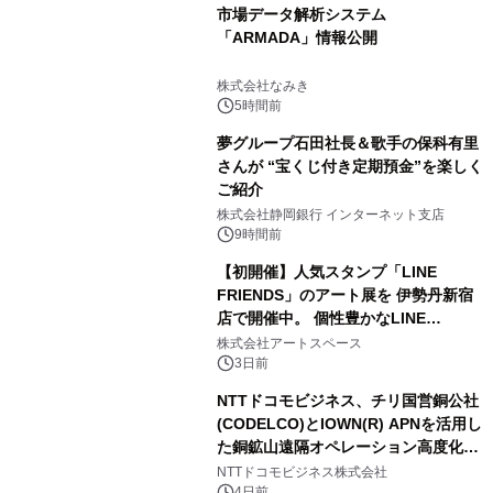
市場データ解析システム
「ARMADA」情報公開
株式会社なみき
5時間前
夢グループ石田社長＆歌手の保科有里
さんが “宝くじ付き定期預金”を楽しく
ご紹介
株式会社静岡銀行 インターネット支店
9時間前
【初開催】人気スタンプ「LINE
FRIENDS」のアート展を 伊勢丹新宿
店で開催中。 個性豊かなLINE
FRIENDSの仲間たちが インテリアア
株式会社アートスペース
ートとして新たな魅力を発信。
3日前
NTTドコモビジネス、チリ国営銅公社
(CODELCO)とIOWN(R) APNを活用し
た銅鉱山遠隔オペレーション高度化に
向けた調査・実証を開始
NTTドコモビジネス株式会社
4日前