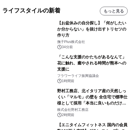
ライフスタイルの新着
もっと見る
【お盆休みの自分探し】「何がしたい
か分からない」を抜け出すトリセツの
作り方
撫子Plus株式会社
34分前
「こんな支援のかたちがあるなんて」
花に触れ、癒やされる時間が熊本への
支援に
フラワーライフ振興協議会
1時間前
野村工務店、北イタリア産の天然しっ
くい「マルモ」の壁を 全住宅で標準仕
様として採用「本当に良いものだけに
こだわる」
株式会社野村工務店
2時間前
【エニタイムフィットネス 国内の会員