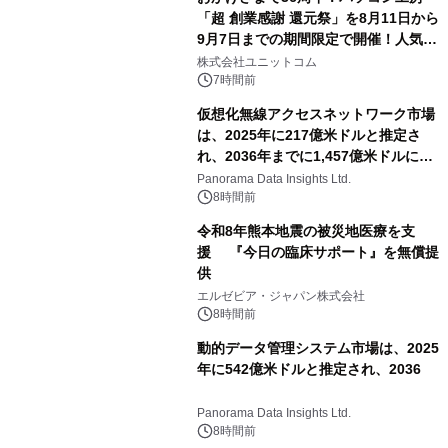
「超 創業感謝 還元祭」を8月11日から
9月7日までの期間限定で開催！人気の
ゲーミングPCや高性能ノートPCなど
株式会社ユニットコム
対象iiyama PCのご購入で最大3万円分
7時間前
相当を還元
仮想化無線アクセスネットワーク市場
は、2025年に217億米ドルと推定さ
れ、2036年までに1,457億米ドルに達
すると予測されており、予測期間
Panorama Data Insights Ltd.
（2026年～2036年）
8時間前
令和8年熊本地震の被災地医療を支
援 『今日の臨床サポート』を無償提
供
エルゼビア・ジャパン株式会社
8時間前
動的データ管理システム市場は、2025
年に542億米ドルと推定され、2036
Panorama Data Insights Ltd.
8時間前