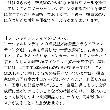
当社は引き続き、投資家のためになる情報やツールを提供
していくことでソーシャルレンディング市場の健全な発展
に寄与することを目指しております。今後も、投資家の役
に立つ新たな機能を開発できるよう努めてまいります。
【ソーシャルレンディングについて】
ソーシャルレンディング(投資型／融資型クラウドファン
ディング)は、お金を投資したい一般投資家と、お金を必
要としている人・会社を、インターネット上でマッチング
する、新しい金融技術(フィンテック)の一分野です。2016
年には、1年間で533億円もの投資が集まっており、これ
は2015年と比較して72％の成長となっています(1)。投資
家は数万円程度の小口から投資ができること、利回りが高
く、安定した配当が得られること、金融知識によって投資
成績に差がつきにくいことなどの特徴があり、一般の方に
とって検討しやすい投資商品です。一方で、元本毀損のリ
スクがあることに注意が必要です。