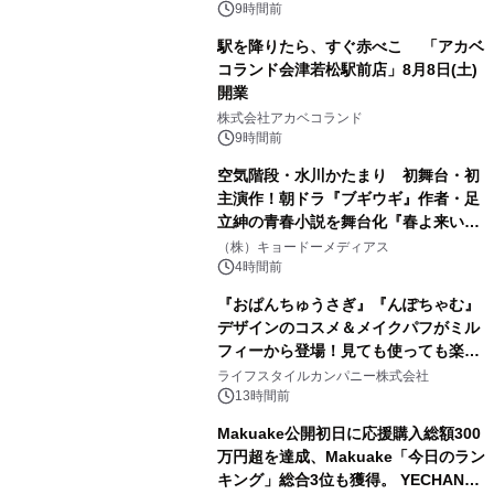
9時間前
駅を降りたら、すぐ赤べこ 「アカベ
コランド会津若松駅前店」8月8日(土)
開業
3
株式会社アカベコランド
9時間前
空気階段・水川かたまり 初舞台・初
主演作！朝ドラ『ブギウギ』作者・足
立紳の青春小説を舞台化『春よ来い、
4
マジで来い』キービジュアル解禁！
（株）キョードーメディアス
4時間前
『おぱんちゅうさぎ』『んぽちゃむ』
デザインのコスメ＆メイクパフがミル
フィーから登場！見ても使っても楽し
5
い、ポップでキュートなコレクショ
ライフスタイルカンパニー株式会社
ン。
13時間前
Makuake公開初日に応援購入総額300
万円超を達成、Makuake「今日のラン
キング」総合3位も獲得。 YECHAN音
6