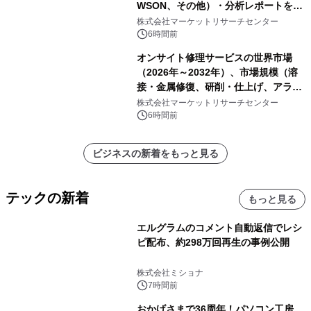
WSON、その他）・分析レポートを発
表
株式会社マーケットリサーチセンター
6時間前
オンサイト修理サービスの世界市場
（2026年～2032年）、市場規模（溶
接・金属修復、研削・仕上げ、アライ
メント、その他）・分析レポートを発
株式会社マーケットリサーチセンター
表
6時間前
ビジネスの新着をもっと見る
テックの新着
もっと見る
エルグラムのコメント自動返信でレシ
ピ配布、約298万回再生の事例公開
株式会社ミショナ
7時間前
おかげさまで36周年！パソコン工房