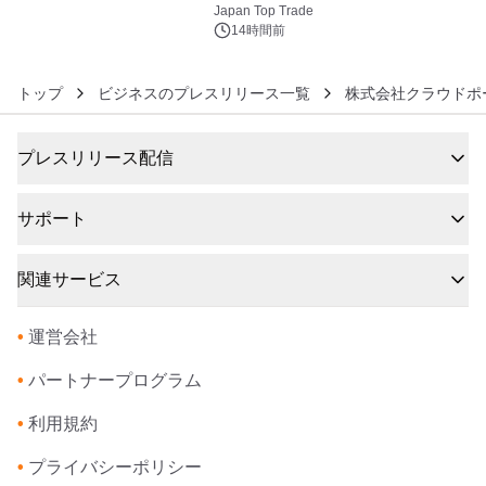
浴シンギングボウル第2弾の大型サイ
Japan Top Trade
ズ（XL・2XL・3XL）を先行販売中
14時間前
トップ
ビジネスのプレスリリース一覧
株式会社クラウドポ
プレスリリース配信
サポート
関連サービス
•
運営会社
•
パートナープログラム
•
利用規約
•
プライバシーポリシー