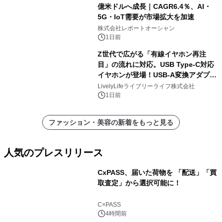
億米ドルへ成長｜CAGR6.4％、AI・
5G・IoT需要が市場拡大を加速
株式会社レポートオーシャン
1日前
Z世代で広がる「有線イヤホン再注
目」の流れに対応。USB Type-C対応
イヤホンが登場！USB-A変換アダプタ
ー付きでスマホからパソコンまで幅広
LivelyLifeライブリーライフ株式会社
く活用可能
1日前
ファッション・美容の新着をもっと見る
人気のプレスリリース
CxPASS、届いた荷物を 「配送」「買
取査定」から選択可能に！
1
C×PASS
4時間前