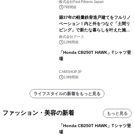
株式会社Fast Fitness Japan
7時間前
築37年の軽量鉄骨造戸建てをフルリノ
ベーション！内と外をつなぐ「土間リ
ビング」で新たな暮らしを叶えた施工
事例を株式会社アースが公開
株式会社アース
12時間前
「Honda CB250T HAWK」Tシャツ登
場
CAMSHOP.JP
13時間前
ライフスタイルの新着をもっと見る
ファッション・美容の新着
もっと見る
「Honda CB250T HAWK」Tシャツ登
場