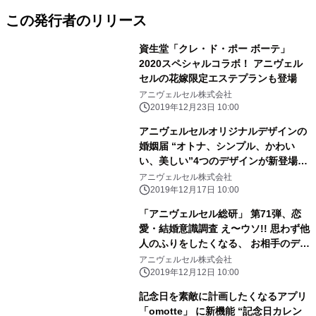
この発行者のリリース
資生堂「クレ・ド・ポー ボーテ」
2020スペシャルコラボ！ アニヴェル
セルの花嫁限定エステプランも登場
アニヴェルセル株式会社
2019年12月23日 10:00
アニヴェルセルオリジナルデザインの
婚姻届 “オトナ、シンプル、かわい
い、美しい”4つのデザインが新登場！
大切な記念日に、おふたりらしい彩り
アニヴェルセル株式会社
を。
2019年12月17日 10:00
「アニヴェルセル総研」 第71弾、恋
愛・結婚意識調査 え〜ウソ!! 思わず他
人のふりをしたくなる、 お相手のデー
ト中のドン引き行動を教えて!!
アニヴェルセル株式会社
2019年12月12日 10:00
記念日を素敵に計画したくなるアプリ
「omotte」 に新機能 “記念日カレン