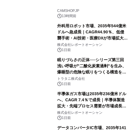
CAMSHOP.JP
13時間前
外科用ロボット市場、2035年544億米
ドルへ急成長｜CAGR44.90％、低侵
襲手術・AI技術・医療DXが市場拡大を
牽引
株式会社レポートオーシャン
1日前
眠りづらさの正体──シリーズ第三回
浅い呼吸が"二酸化炭素過剰"を生み、
爆睡型の危険な眠りをつくる構造を解
説
トラタニ株式会社
1日前
半導体ガス市場は2035年236億米ドル
へ、CAGR 7.4％で成長｜半導体製造
拡大・先端プロセス需要が市場成長を
加速
株式会社レポートオーシャン
1日前
データコンバータIC市場、2035年141