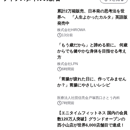
累計2万箱販売、日本発の思考法を世
界へ 「人生よかったカルタ」英語版
発売中
株式会社HIROWA
13分前
「もう歳だから」と諦める前に。 何歳
からでも健やかな身体を目指せる考え
方
株式会社LPN
6時間前
「胃腸が疲れた日に、作ってみません
か？」胃腸にやさしいレシピ
医療法人社団信亮会戸塚西口さとう内科
7時間前
【エニタイムフィットネス 国内の会員
数120万人突破】グランドオープンの
西小山店が世界6,000店舗目で達成！