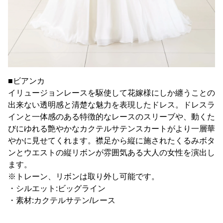
■ビアンカ
イリュージョンレースを駆使して花嫁様にしか纏うことの
出来ない透明感と清楚な魅力を表現したドレス。ドレスラ
インと一体感のある特徴的なレースのスリーブや、動くた
びにゆれる艶やかなカクテルサテンスカートがより一層華
やかに見せてくれます。襟足から縦に施されたくるみボタ
ンとウエストの縦リボンが雰囲気ある大人の女性を演出し
ます。
※トレーン、リボンは取り外し可能です。
・シルエット:ビッグライン
・素材:カクテルサテン/レース