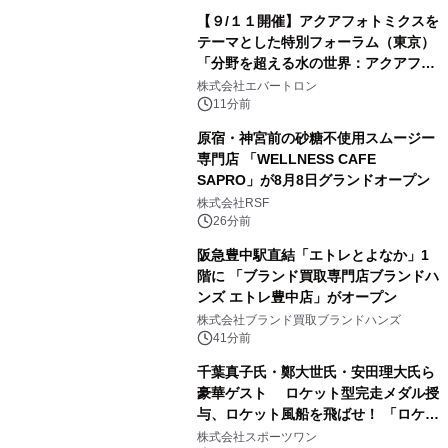
【９/１１開催】アクアフォトミクスを
テーマとした特別フォーラム（東京）
「分野を超える水の世界：アクアフォ
トミクスが切り拓く新しい科学の地
株式会社エバートロン
平」を開催
11分前
原宿・神宮前の砂糖不使用スムージー
専門店 「WELLNESS CAFE
SAPRO」が8月8日グランドオープン
株式会社RSF
26分前
阪急豊中駅直結「エトレとよなか」1
階に 「ブランド買取専門店ブランドハ
ンズ エトレ豊中店」がオープン
株式会社ブランド買取ブランドハンズ
41分前
千葉真子氏・鄭大世氏・安田理大氏ら
豪華ゲスト ロケット型完走メダル授
与、ロケット風船を飛ばせ！ 「ロケッ
トマラソン2026」開催
株式会社スポーツワン