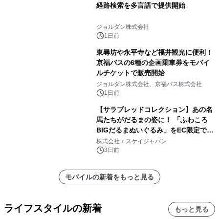
経路検索を多言語で提供開始
ジョルダン株式会社
1日前
東尋坊や永平寺など福井観光に便利！
京福バスの6種の企画乗車券をモバイ
ルチケットで販売開始
ジョルダン株式会社、京福バス株式会社
1日前
【サラブレッドコレクション】あの名
馬たちがだるまの姿に！ 「ふわころ
BIGだるまぬいぐるみ」をEC限定で受
注販売開始
株式会社エスケイジャパン
3日前
モバイルの新着をもっと見る
ライフスタイルの新着
もっと見る