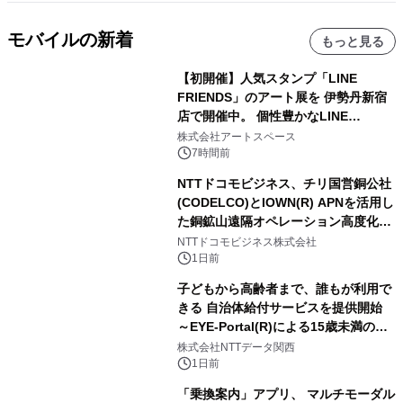
モバイルの新着
もっと見る
【初開催】人気スタンプ「LINE
FRIENDS」のアート展を 伊勢丹新宿
店で開催中。 個性豊かなLINE
FRIENDSの仲間たちが インテリアア
株式会社アートスペース
ートとして新たな魅力を発信。
7時間前
NTTドコモビジネス、チリ国営銅公社
(CODELCO)とIOWN(R) APNを活用し
た銅鉱山遠隔オペレーション高度化に
向けた調査・実証を開始
NTTドコモビジネス株式会社
1日前
子どもから高齢者まで、誰もが利用で
きる 自治体給付サービスを提供開始
～EYE-Portal(R)による15歳未満の本
人認証と デジタルデバイド対策で実現
株式会社NTTデータ関西
～
1日前
「乗換案内」アプリ、 マルチモーダル