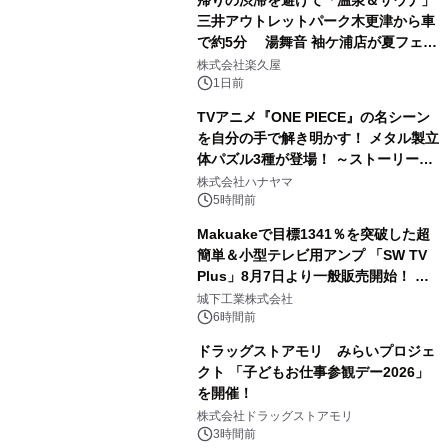
帰りの渋滞を避けて「温泉＆サウナ」
三井アウトレットパーク木更津から車
で約5分 湯舞音 袖ケ浦店が夏フェア
2
メニューを提供
株式会社楽久屋
1日前
TVアニメ『ONE PIECE』の名シーン
を自分の手で解き明かす！ メタル製立
体パズル3種が登場！ ～ストーリーと
3
ギミックが融合した 大人の体験型パズ
株式会社ハナヤマ
ルが8月7日(金)12時より先行予約受付
5時間前
開始～
Makuakeで目標1341％を突破した超
簡単＆小型テレビ用アンプ 「SW TV
Plus」8月7日より一般販売開始！ ケ
4
ーブル1本つなぐだけ、テレビの音が
城下工業株式会社
ぐっと豊かに
6時間前
ドラッグストアモリ みらいプロジェ
クト 「子どもお仕事参観デー2026」
を開催！
5
株式会社ドラッグストアモリ
3時間前