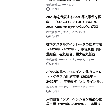
トミクスが切り拓く新しい科学の地
株式会社エバートロン
平」を開催
11分前
2026年を代表するSaaS導入事例を募
集 「SUCCESS STORY AWARD
2026 Autumn byデジタル化の窓口」
開催
株式会社クリエイティブバンク
26分前
標準デジタルアイソレータの世界市場
（2026年～2032年）、市場規模（容
量結合、磁気結合、巨大磁気抵抗
（GMR））・分析レポートを発表
株式会社マーケットリサーチセンター
26分前
パルス放電ヘリウムイオン化ガスクロ
マトグラフの世界市場（2026年～
2032年）、市場規模（オンラインモニ
タリング型、ラボラトリー型）・分析
株式会社マーケットリサーチセンター
レポートを発表
26分前
末梢血管インターベンション製品の世
界市場（2026年～2032年）、市場規