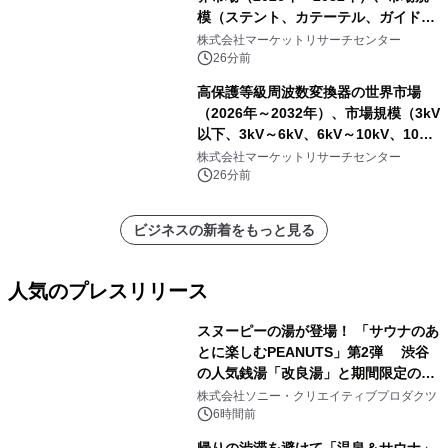
模（ステント、カテーテル、ガイドワ
イヤー、シース、下大静脈フィルタ
株式会社マーケットリサーチセンター
ー、その他）・分析レポートを発表
26分前
高保護等級周波数変換器の世界市場
（2026年～2032年）、市場規模（3kV
以下、3kV～6kV、6kV～10kV、10kV
超）・分析レポートを発表
株式会社マーケットリサーチセンター
26分前
ビジネスの新着をもっと見る
人気のプレスリリース
スヌーピーの湯が登場！ 「サウナのあ
とに楽しむPEANUTS」第2弾 渋谷
の人気銭湯「改良湯」と期間限定のコ
1
ラボレーション サウナイキタイコラ
株式会社ソニー・クリエイティブプロダクツ
ボグッズも発売決定！
6時間前