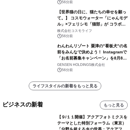
56分前
【世界猫の日に、猫たちの幸せを願っ
て。】 コスモウォーター「にゃんモデ
ル」×フェリシモ「猫部」が コラボキ
ャンペーンを実施
株式会社コスモライフ
56分前
わんわんリゾート 粟津の"看板犬"の名
前をみんなで決めよう！ Instagramで
「お名前募集キャンペーン」を8月8日
(土)より開催
GENSEN HOLDINGS株式会社
56分前
ライフスタイルの新着をもっと見る
ビジネスの新着
もっと見る
【９/１１開催】アクアフォトミクスを
テーマとした特別フォーラム（東京）
「分野を超える水の世界：アクアフォ