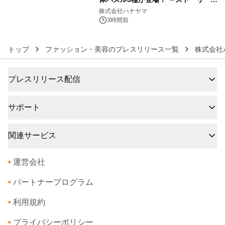
6
ギミックが融合した 大人の体験型パズ
株式会社ハナヤマ
ルが8月7日(金)12時より先行予約受付
3時間前
開始～
トップ
ファッション・美容のプレスリリース一覧
株式会社
プレスリリース配信
サポート
関連サービス
•
運営会社
•
パートナープログラム
•
利用規約
•
プライバシーポリシー