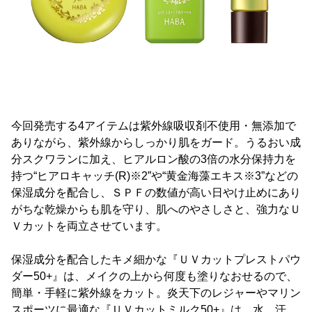
今回発売する4アイテムは紫外線吸収剤不使用・無添加で
ありながら、紫外線からしっかり肌をガード。うるおい成
分スクワランに加え、ヒアルロン酸の3倍の水分保持力を
持つ“ヒアロキャッチ(R)※2”や“黄金海藻エキス※3”などの
保湿成分を配合し、ＳＰＦの数値が高い日やけ止めにあり
がちな乾燥からも肌を守り、肌へのやさしさと、強力なＵ
Ｖカットを両立させています。
保湿成分を配合したキメ細かな『ＵＶカットプレストパウ
ダー50+』は、メイクの上から何度も塗りなおせるので、
簡単・手軽に紫外線をカット。炎天下のレジャーやマリン
スポーツに最適な『ＵＶカットミルク50+』は、水、汗、