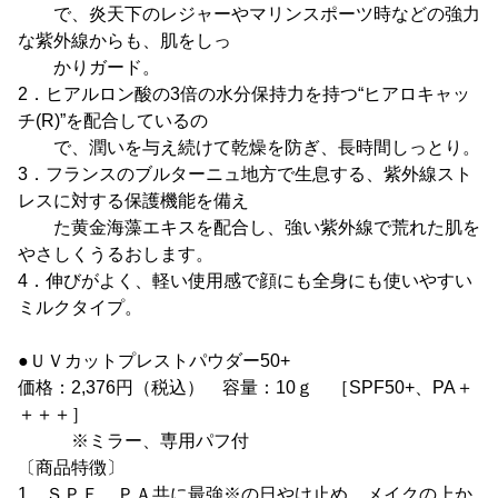
で、炎天下のレジャーやマリンスポーツ時などの強力
な紫外線からも、肌をしっ
かりガード。
2．ヒアルロン酸の3倍の水分保持力を持つ“ヒアロキャッ
チ(R)”を配合しているの
で、潤いを与え続けて乾燥を防ぎ、長時間しっとり。
3．フランスのブルターニュ地方で生息する、紫外線スト
レスに対する保護機能を備え
た黄金海藻エキスを配合し、強い紫外線で荒れた肌を
やさしくうるおします。
4．伸びがよく、軽い使用感で顔にも全身にも使いやすい
ミルクタイプ。
●ＵＶカットプレストパウダー50+
価格：2,376円（税込） 容量：10ｇ ［SPF50+、PA＋
＋＋＋］
※ミラー、専用パフ付
〔商品特徴〕
1．ＳＰＦ、ＰＡ共に最強※の日やけ止め。メイクの上か