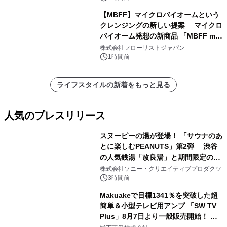
【MBFF】マイクロバイオームという
クレンジングの新しい提案 マイクロ
バイオーム発想の新商品 「MBFF mb
クレンジングPRO」を2026年8月6日
株式会社フローリストジャパン
発売
1時間前
ライフスタイルの新着をもっと見る
人気のプレスリリース
スヌーピーの湯が登場！ 「サウナのあ
とに楽しむPEANUTS」第2弾 渋谷
の人気銭湯「改良湯」と期間限定のコ
1
ラボレーション サウナイキタイコラ
株式会社ソニー・クリエイティブプロダクツ
ボグッズも発売決定！
3時間前
Makuakeで目標1341％を突破した超
簡単＆小型テレビ用アンプ 「SW TV
Plus」8月7日より一般販売開始！ ケ
2
ーブル1本つなぐだけ、テレビの音が