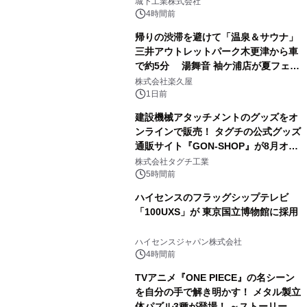
城下工業株式会社
ぐっと豊かに
4時間前
帰りの渋滞を避けて「温泉＆サウナ」
三井アウトレットパーク木更津から車
で約5分 湯舞音 袖ケ浦店が夏フェア
3
メニューを提供
株式会社楽久屋
1日前
建設機械アタッチメントのグッズをオ
ンラインで販売！ タグチの公式グッズ
通販サイト『GON-SHOP』が8月オー
4
プン
株式会社タグチ工業
5時間前
ハイセンスのフラッグシップテレビ
「100UXS」が 東京国立博物館に採用
5
ハイセンスジャパン株式会社
4時間前
TVアニメ『ONE PIECE』の名シーン
を自分の手で解き明かす！ メタル製立
体パズル3種が登場！ ～ストーリーと