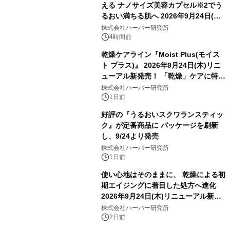
える ナノサイズ美容カプセル※2でう
るおい満ちる肌へ 2026年9月24日(木)
よりリニューアル新発売 『ディープモ
株式会社ハーバー研究所
イストセラム』
4時間前
乾燥ケアライン『Moist Plus(モイス
ト プラス)』 2026年9月24日(木)リニ
ューアル新発売！ 「乾燥」ケアに特化
し、ライン使いで潤いに満ちた肌へ
株式会社ハーバー研究所
1日前
好評の『うるおいスクワランスティッ
ク』が定番商品に パッケージを刷新
し、9/24より発売
株式会社ハーバー研究所
1日前
使い心地はそのままに、 乾燥による初
期エイジングに着目した処方へ進化
2026年9月24日(木)リニューアル新発
売！ ハリ・つや満ちる、3D成分※1配
株式会社ハーバー研究所
合のジェルクリーム 『モイスチャーエ
2日前
ッセンスリッチジェル』