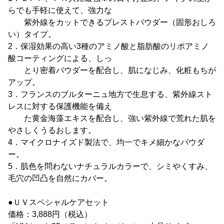
らでも手軽に使えて、強力な
紫外線をカットできるプレストパウダー（固形おしろ
い）タイプ。
2．保湿効果の高い3種のアミノ酸と脂肪酸のリポアミノ
酸コーティングによる、しっ
とり密着パウダーを配合し、肌になじみ、化粧もちが
アップ。
3．フランスのブルターニュ地方で生息する、紫外線スト
レスに対する保護機能を備え
た黄金海藻エキスを配合し、強い紫外線で荒れた肌を
やさしくうるおします。
4．マイクロナイズド製法で、均一でキメ細かなパウダ
ー。
5．肌色を問わないナチュラルカラーで、シミやくすみ、
毛穴の凹凸を自然にカバー。
●ＵＶスペシャルケアセット
価格：3,888円（税込）