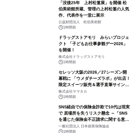
「没後25年 上村松篁展」を開催 松
伯美術館所蔵、管理の上村松篁の人気
作、代表作を一堂に展示
公益財団法人 松伯美術館
1時間前
ドラッグストアモリ みらいプロジェ
クト 「子どもお仕事参観デー2026」
を開催！
株式会社ドラッグストアモリ
1時間前
セレッソ大阪の2026／27シーズン開
幕戦に 「ウメダチーズラボ」が出店！
限定スイーツ販売＆選手直筆サイング
ッズが当たる抽選会を 8月8日に開催
株式会社ヤマタカ
1時間前
SNS経由での保険金詐欺で10代は現実
で 居場所を失うリスク懸念 ～「SNS
を通じた保険金不正請求に関する意識
調査」を実施、 認知度の低さも浮き彫
一般社団法人 日本損害保険協会
りに～
1時間前