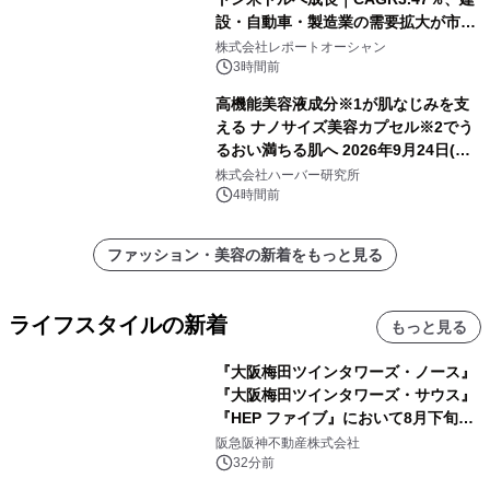
設・自動車・製造業の需要拡大が市場
を牽引
株式会社レポートオーシャン
3時間前
高機能美容液成分※1が肌なじみを支
える ナノサイズ美容カプセル※2でう
るおい満ちる肌へ 2026年9月24日(木)
よりリニューアル新発売 『ディープモ
株式会社ハーバー研究所
イストセラム』
4時間前
ファッション・美容の新着をもっと見る
ライフスタイルの新着
もっと見る
『大阪梅田ツインタワーズ・ノース』
『大阪梅田ツインタワーズ・サウス』
『HEP ファイブ』において8月下旬か
ら 「オフサイト型コーポレートPPA」
阪急阪神不動産株式会社
による 再生可能エネルギー電力の使用
32分前
を開始します