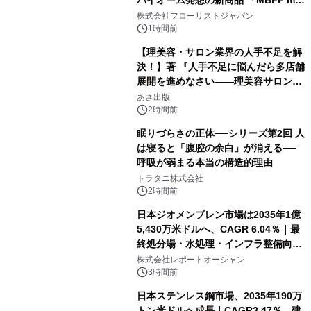
クレンジングPRO」を2026年8月6日
株式会社フローリストジャパン
発売
1時間前
【理美容・サロン業界の人手不足を解
決！】著 『人手不足に悩んだら多店舗
展開を進めなさい――理美容サロン
「多店舗展開」の教科書』2026年8月
あさ出版
24日（月）発売
2時間前
眠りづらさの正体──シリーズ第2回 人
は寝ると「腹腔の余白」が消える──
呼吸が弱まる本当の構造的理由
トラタニ株式会社
2時間前
日本ジオメンブレン市場は2035年1億
5,430万米ドルへ、CAGR 6.04％｜最
終処分場・水処理・インフラ整備向け
需要拡大
株式会社レポートオーシャン
3時間前
日本ステンレス鋼市場、2035年190万
トン米ドルへ成長｜CAGR3.47％、建