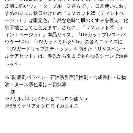
皮脂に強いウォータープルーフ処方です。日常使いにおす
すめのジェル状日やけ止め『ＵＶカット25（ティントベ
ージュ）』は限定色。自然な色味で肌のくすみを整え、化
粧下地としても使えます。さらに、『ＵＶカット25（テ
ィントベージュ）』本品サイズ、『UVカットプレストパ
ウダー50+』『UVカットミルク50+』の各ミニサイズに
『UVガードリップスティック』を揃えた『ＵＶスペシャ
ルケアセット』は、春先から夏まであらゆるシーンで活躍
します。
※1防腐剤パラベン・石油系界面活性剤・合成香料・鉱物
油・タール系色素は一切無添
加
※2カルボキシメチルヒアルロン酸Ｎａ
※3ラミナリアオクロロイカエキス