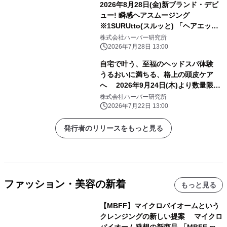
2026年8月28日(金)新ブランド・デビ
ュー! 瞬感ヘアスムージング
※1SURUtto(スルッと) 「ヘアエッセ
ンスオイル」「ヘアトリートメントミ
株式会社ハーバー研究所
スト」 全国のロフト※2・PLAZA※2
2026年7月28日 13:00
にて販売スタート！
自宅で叶う、至福のヘッドスパ体験
うるおいに満ちる、格上の頭皮ケア
へ 2026年9月24日(木)より数量限定
発売！ 『地肌マッサージクレンズ』
株式会社ハーバー研究所
2026年7月22日 13:00
発行者のリリースをもっと見る
ファッション・美容の新着
もっと見る
【MBFF】マイクロバイオームという
クレンジングの新しい提案 マイクロ
バイオーム発想の新商品 「MBFF mb